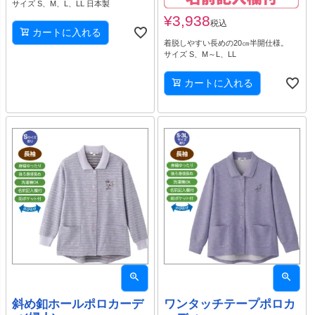
サイズ S、M、L、LL 日本製
¥
3,938
税込
カートに入れる
着脱しやすい長めの20㎝半開仕様。
サイズ S、M～L、LL
カートに入れる
斜め釦ホールポロカーデ
ワンタッチテープポロカ