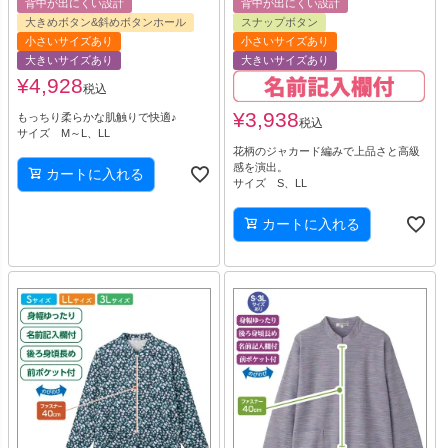
背中が出にくい設計
背中が出にくい設計
大きめボタン&斜めボタンホール
スナップボタン
小さいサイズあり
小さいサイズあり
大きいサイズあり
大きいサイズあり
¥
4,928
税込
¥
3,938
もっちり柔らかな肌触りで快適♪
税込
サイズ M～L、LL
花柄のジャカード編みで上品さと高級
感を演出。
カートに入れる
サイズ S、LL
カートに入れる