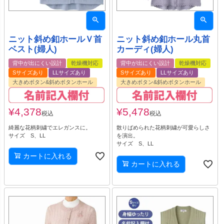
ニット斜め釦ホールＶ首
ニット斜め釦ホール丸首
ベスト(婦人)
カーディ(婦人)
背中が出にくい設計
乾燥機対応
背中が出にくい設計
乾燥機対応
Sサイズあり
LLサイズあり
Sサイズあり
LLサイズあり
大きめボタン&斜めボタンホール
大きめボタン&斜めボタンホール
¥
4,378
¥
5,478
税込
税込
綺麗な花柄刺繍でエレガンスに。
散りばめられた花柄刺繍が可愛らしさ
サイズ S、LL
を演出。
サイズ S、LL
カートに入れる
カートに入れる