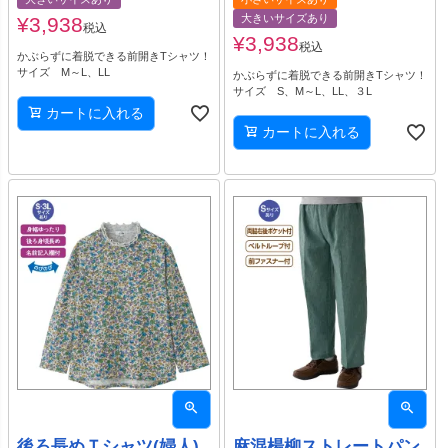
大きいサイズあり
¥
3,938
税込
¥
3,938
税込
かぶらずに着脱できる前開きTシャツ！
サイズ M～L、LL
かぶらずに着脱できる前開きTシャツ！
サイズ S、M～L、LL、３L
カートに入れる
カートに入れる
後ろ長めＴシャツ(婦人)
麻混楊柳ストレートパン