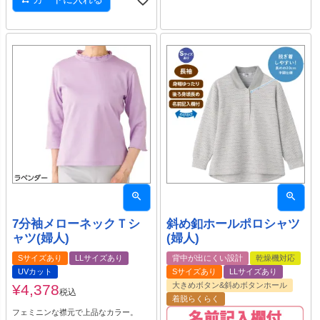
7分袖メローネックＴシ
斜め釦ホールポロシャツ
ャツ(婦人)
(婦人)
Sサイズあり
LLサイズあり
背中が出にくい設計
乾燥機対応
UVカット
Sサイズあり
LLサイズあり
大きめボタン&斜めボタンホール
¥
4,378
税込
着脱らくらく
フェミニンな襟元で上品なカラー。