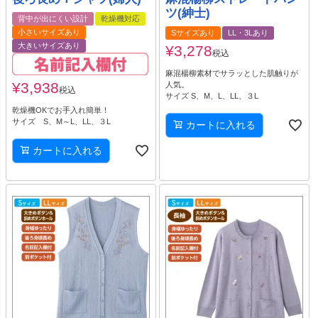
ツ(紳士)
背中が出にくい設計
乾燥機対応
小さいサイズあり
Sサイズあり
LL・3Lあり
大きいサイズあり
¥
3,278
税込
麻混楊柳素材でサラッとした肌触りが
¥
3,938
人気。
税込
サイズ S、M、L、LL、３L
乾燥機OKでお手入れ簡単！
サイズ S、M～L、LL、３L
カートに入れる
カートに入れる