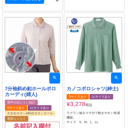
7分袖斜め釦ホールポロ
カノコポロシャツ(紳士)
カーディ(婦人)
Sサイズあり
LLサイズあり
背中が出にくい設計
¥
3,278
税込
Sサイズあり
LLサイズあり
ラグラン袖＆マチ付で動きやすい快適
大きめボタン&斜めボタンホール
機能。
着脱らくらく
サイズ S、M、L、LL