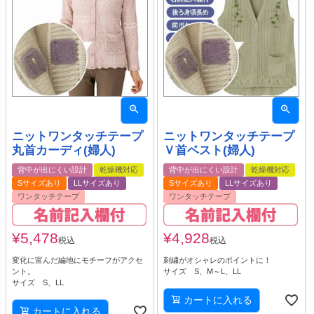
ニットワンタッチテープ
ニットワンタッチテープ
丸首カーディ(婦人)
Ｖ首ベスト(婦人)
背中が出にくい設計
乾燥機対応
背中が出にくい設計
乾燥機対応
Sサイズあり
LLサイズあり
Sサイズあり
LLサイズあり
ワンタッチテープ
ワンタッチテープ
¥
5,478
¥
4,928
税込
税込
変化に富んだ編地にモチーフがアクセ
刺繍がオシャレのポイントに！
ント。
サイズ S、M～L、LL
サイズ S、LL
カートに入れる
カートに入れる