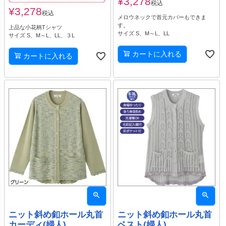
¥
3,278
税込
¥
3,278
税込
メロウネックで首元カバーもできま
す。
上品な小花柄Tシャツ
サイズ S、M～L、LL
サイズ S、M～L、LL、３L
カートに入れる
カートに入れる
ニット斜め釦ホール丸首
ニット斜め釦ホール丸首
カーディ(婦人)
ベスト(婦人)