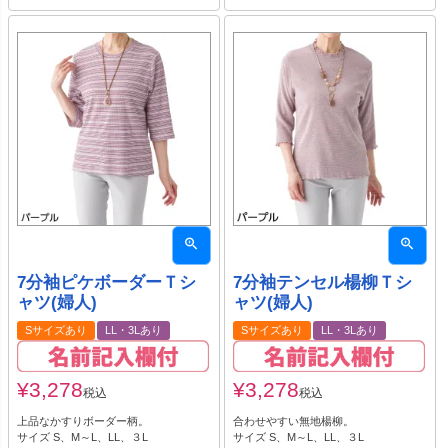
7分袖ピケボーダーＴシ
7分袖テンセル楊柳Ｔシ
ャツ(婦人)
ャツ(婦人)
Sサイズあり
LL・3Lあり
Sサイズあり
LL・3Lあり
¥
3,278
¥
3,278
税込
税込
上品なかすりボーダー柄。
合わせやすい無地楊柳。
サイズ S、M～L、LL、３L
サイズ S、M～L、LL、３L