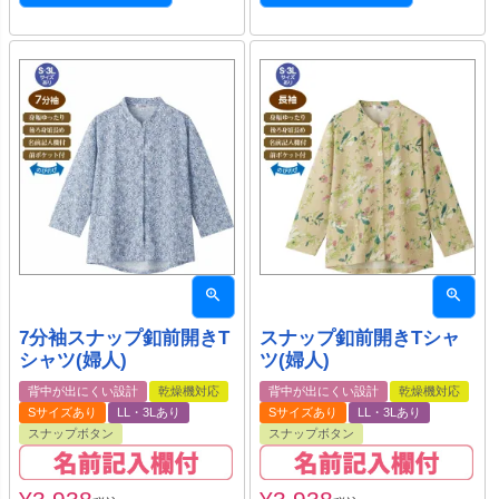
7分袖スナップ釦前開きT
スナップ釦前開きTシャ
シャツ(婦人)
ツ(婦人)
背中が出にくい設計
乾燥機対応
背中が出にくい設計
乾燥機対応
Sサイズあり
LL・3Lあり
Sサイズあり
LL・3Lあり
スナップボタン
スナップボタン