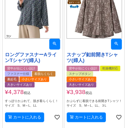
ロングファスナーAライ
スナップ釦前開きTシャ
ンTシャツ(婦人)
ツ(婦人)
背中が出にくい設計
背中が出にくい設計
乾燥機対応
ファスナー仕様
着脱らくらく
スナップボタン
裏起毛
小さいサイズあり
小さいサイズあり
大きいサイズあり
大きいサイズあり
¥
4,378
¥
3,938
税込
税込
すっぽりかぶれて、脱ぎ着らくらく！
かぶらずに着脱できる前開きTシャツ！
サイズ S、M～L、LL
サイズ S、M～L、LL、３L
カートに入れる
カートに入れる