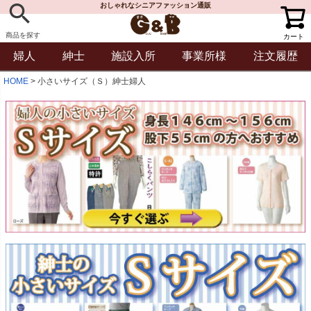
おしゃれなシニアファッション通販
商品を探す
カート
婦人
紳士
施設入所
事業所様
注文履歴
HOME
小さいサイズ（Ｓ）紳士婦人