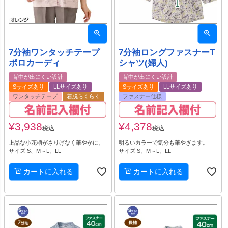
7分袖ワンタッチテープ
7分袖ロングファスナーT
ポロカーディ
シャツ(婦人)
背中が出にくい設計
背中が出にくい設計
Sサイズあり
LLサイズあり
Sサイズあり
LLサイズあり
ワンタッチテープ
着脱らくらく
ファスナー仕様
¥
3,938
¥
4,378
税込
税込
上品な小花柄がさりげなく華やかに。
明るいカラーで気分も華やぎます。
サイズ S、M～L、LL
サイズ S、M～L、LL
カートに入れる
カートに入れる