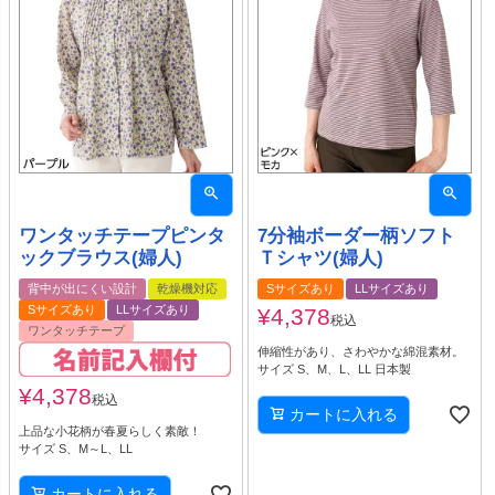
ワンタッチテープピンタ
7分袖ボーダー柄ソフト
ックブラウス(婦人)
Ｔシャツ(婦人)
背中が出にくい設計
乾燥機対応
Sサイズあり
LLサイズあり
Sサイズあり
LLサイズあり
¥
4,378
税込
ワンタッチテープ
伸縮性があり、さわやかな綿混素材。
サイズ S、M、L、LL 日本製
¥
4,378
税込
カートに入れる
上品な小花柄が春夏らしく素敵！
サイズ S、M～L、LL
カートに入れる