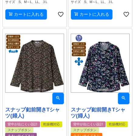
サイズ S、M～L、LL、３L
サイズ S、M～L、LL、３L
カートに入れる
カートに入れる
スナップ釦前開きTシャ
スナップ釦前開きTシャ
ツ(婦人)
ツ(婦人)
背中が出にくい設計
乾燥機対応
背中が出にくい設計
乾燥機対応
スナップボタン
スナップボタン
大きいサイズあり
小さいサイズあり