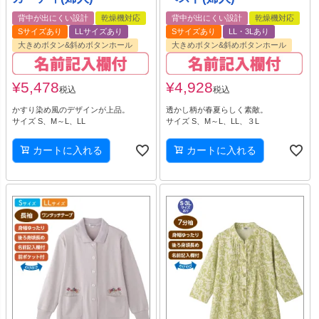
背中が出にくい設計
乾燥機対応
背中が出にくい設計
乾燥機対応
Sサイズあり
LLサイズあり
Sサイズあり
LL・3Lあり
大きめボタン&斜めボタンホール
大きめボタン&斜めボタンホール
¥
5,478
¥
4,928
税込
税込
かすり染め風のデザインが上品。
透かし柄が春夏らしく素敵。
サイズ S、M～L、LL
サイズ S、M～L、LL、３L
カートに入れる
カートに入れる