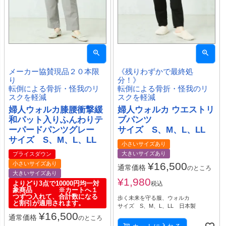
メーカー協賛現品２０本限
《残りわずかで最終処
り
分！》
転倒による骨折・怪我のリ
転倒による骨折・怪我のリ
スクを軽減
スクを軽減
婦人ウォルカ膝腰衝撃緩
婦人ウォルカ ウエストリ
和パット入りふんわりテ
ブパンツ
ーパードパンツグレー
サイズ S、M、L、LL
サイズ S、M、L、LL
小さいサイズあり
大きいサイズあり
プライスダウン
小さいサイズあり
¥
16,500
通常価格
のところ
大きいサイズあり
¥
1,980
よりどり3点で10000円均一対
税込
象商品 ※カートへ１
つずつ入れて、合計数になる
歩く未来を守る服、ウォルカ
と割引が適用されます。
サイズ S、M、L、LL 日本製
¥
16,500
通常価格
のところ