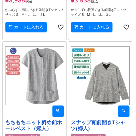
¥
3,938
¥
3,938
税込
税込
かぶらずに着脱できる前開きTシャツ！
かぶらずに着脱できる前開きTシャツ！
サイズ S、M～L、LL、３L
サイズ S、M～L、LL、３L
カートに入れる
カートに入れる
もちもちニット斜め釦ホ
スナップ釦前開きTシャ
ールベスト（婦人）
ツ(婦人)