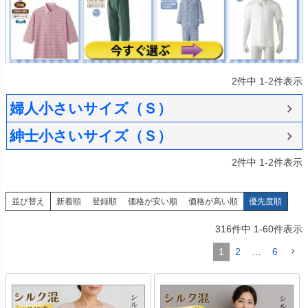
2
件中
1
-
2
件表示
婦人小さいサイズ（Ｓ）
紳士小さいサイズ（Ｓ）
2
件中
1
-
2
件表示
並び替え
新着順
登録順
価格が安い順
価格が高い順
優先度順
316
件中
1
-
60
件表示
1
2
…
6