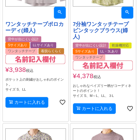
ワンタッチテープポロカ
7分袖ワンタッチテープ
ーディ(婦人)
ピンタックブラウス(婦
人)
背中が出にくい設計
Sサイズあり
LLサイズあり
背中が出にくい設計
乾燥機対応
ワンタッチテープ
着脱らくらく
Sサイズあり
LL・3Lあり
ワンタッチテープ
¥
3,938
税込
¥
4,378
税込
ポケット上の刺繍がおしゃれのポイン
ト。
おしゃれなペイズリー柄がコーディネ
サイズ S、LL
ートのポイント！
サイズ S、M～L、LL、３L
カートに入れる
カートに入れる