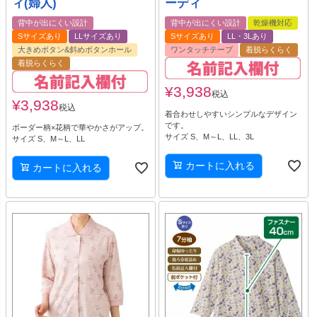
ィ(婦人)
ーディ
背中が出にくい設計
背中が出にくい設計
乾燥機対応
Sサイズあり
LLサイズあり
Sサイズあり
LL・3Lあり
大きめボタン&斜めボタンホール
ワンタッチテープ
着脱らくらく
着脱らくらく
¥
3,938
税込
¥
3,938
税込
着合わせしやすいシンプルなデザイン
です。
ボーダー柄×花柄で華やかさがアップ。
サイズ S、M～L、LL、3L
サイズ S、M～L、LL
カートに入れる
カートに入れる