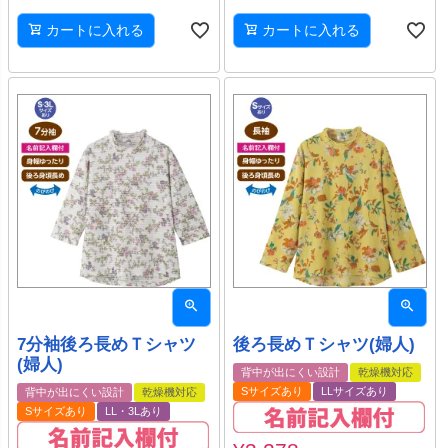
カートに入れる
カートに入れる
7分袖後ろ長めＴシャツ
後ろ長めＴシャツ(婦人)
(婦人)
背中が出にくい設計
乾燥機対応
Sサイズあり
LLサイズあり
背中が出にくい設計
乾燥機対応
Sサイズあり
LL・3Lあり