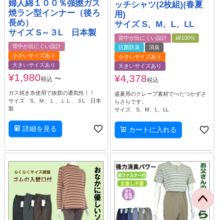
婦人綿１００％強撚ガス
ッチシャツ(2枚組)(春夏
焼ラン型インナー（後ろ
用)
長め）
サイズ S、M、L、LL
サイズ S～３L 日本製
背中が出にくい設計
綿100%
背中が出にくい設計
抗菌防臭
消臭
小さいサイズあり
小さいサイズあり
大きいサイズあり
大きいサイズあり
¥
1,980
¥
4,378
〜
税込
税込
ガス焼き糸使用で抜群の通気性！！
盛夏用のクレープ素材でべたつかずさ
サイズ S、Ｍ、Ｌ、ＬＬ、３L 日本
らさらです。
製
サイズ S、M、L、LL
詳細を見る
カートに入れる