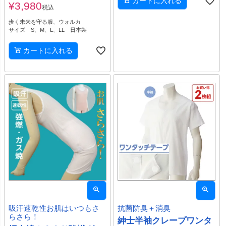
カートに入れる
¥
3,980
税込
歩く未来を守る服、ウォルカ
サイズ S、M、L、LL 日本製
カートに入れる
吸汗速乾性お肌はいつもさ
抗菌防臭＋消臭
らさら！
紳士半袖クレープワンタ