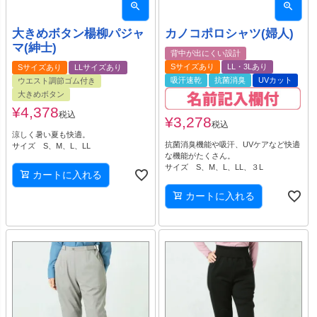
大きめボタン楊柳パジャ
カノコポロシャツ(婦人)
マ(紳士)
背中が出にくい設計
Sサイズあり
LL・3Lあり
Sサイズあり
LLサイズあり
吸汗速乾
抗菌消臭
UVカット
ウエスト調節ゴム付き
大きめボタン
¥
4,378
税込
¥
3,278
税込
涼しく暑い夏も快適。
抗菌消臭機能や吸汗、UVケアなど快適
サイズ S、M、L、LL
な機能がたくさん。
サイズ S、M、L、LL、３L
カートに入れる
カートに入れる