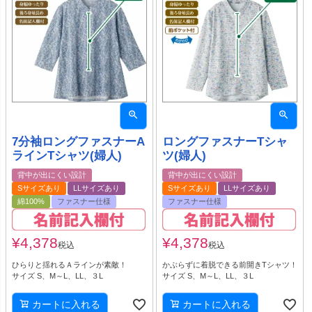
7分袖ロングファスナーA
ロングファスナーTシャ
ラインTシャツ(婦人)
ツ(婦人)
背中が出にくい設計
背中が出にくい設計
Sサイズあり
LLサイズあり
Sサイズあり
LLサイズあり
綿100%
ファスナー仕様
ファスナー仕様
¥
4,378
¥
4,378
税込
税込
ひらりと揺れるＡラインが素敵！
かぶらずに着脱できる前開きTシャツ！
サイズ S、M～L、LL、３L
サイズ S、M～L、LL、３L
カートに入れる
カートに入れる