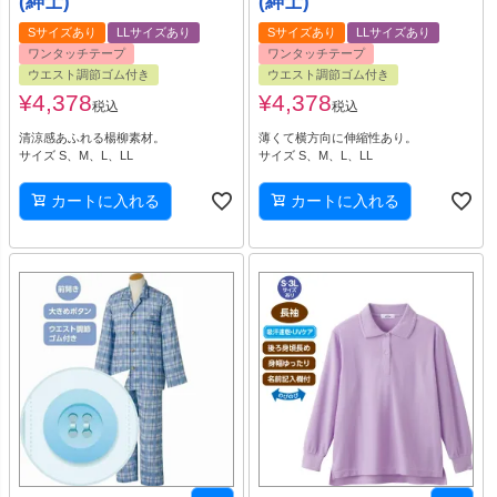
(紳士)
(紳士)
Sサイズあり
LLサイズあり
Sサイズあり
LLサイズあり
ワンタッチテープ
ワンタッチテープ
ウエスト調節ゴム付き
ウエスト調節ゴム付き
¥
4,378
¥
4,378
税込
税込
清涼感あふれる楊柳素材。
薄くて横方向に伸縮性あり。
サイズ S、M、L、LL
サイズ S、M、L、LL
カートに入れる
カートに入れる