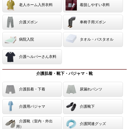
老人ホーム入所衣料
着脱しやすい衣料
介護ズボン
車椅子用ズボン
病院入院
タオル・バスタオル
介護ヘルパーさん衣料
介護肌着・靴下・パジャマ・靴
介護肌着・下着
尿漏れパンツ
介護用パジャマ
介護靴下
介護靴（室内・外出
介護関連グッズ
用）