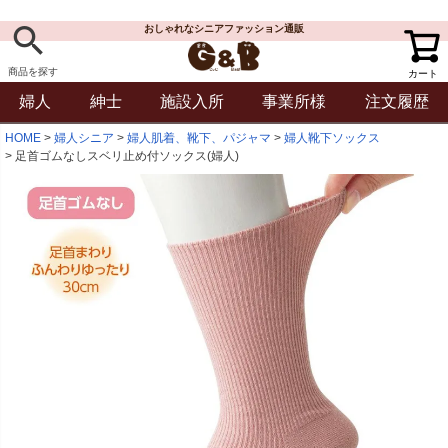
おしゃれなシニアファッション通販
商品を探す
カート
婦人
紳士
施設入所
事業所様
注文履歴
HOME
婦人シニア
婦人肌着、靴下、パジャマ
婦人靴下ソックス
足首ゴムなしスベリ止め付ソックス(婦人)