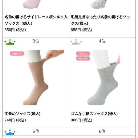
名前の書けるサイドレース柄シルク入
毛混足首ゆったり名前の書けるソッ
ソックス（婦人）
クス(婦人)
858円
(税込)
858円
(税込)
3位
4位
丈長めソックス(婦人)
ゴムなし幅広ソックス(婦人)
748円
(税込)
968円
(税込)
5位
6位