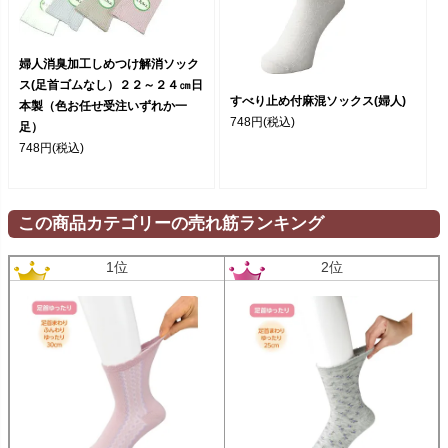
婦人消臭加工しめつけ解消ソック
ス(足首ゴムなし）２２～２４㎝日
すべり止め付麻混ソックス(婦人)
本製（色お任せ受注いずれか一
748円
(税込)
足）
748円
(税込)
この商品カテゴリーの売れ筋ランキング
1位
2位