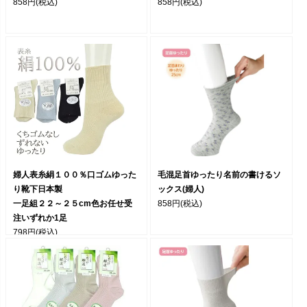
858円
(税込)
858円
(税込)
婦人表糸絹１００％口ゴムゆった
毛混足首ゆったり名前の書けるソ
り靴下日本製
ックス(婦人)
一足組２２～２５cm色お任せ受
858円
(税込)
注いずれか1足
798円
(税込)