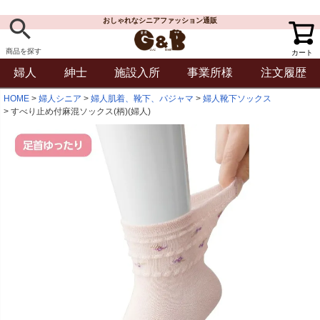
おしゃれなシニアファッション通販
商品を探す
カート
婦人
紳士
施設入所
事業所様
注文履歴
HOME
婦人シニア
婦人肌着、靴下、パジャマ
婦人靴下ソックス
すべり止め付麻混ソックス(柄)(婦人)