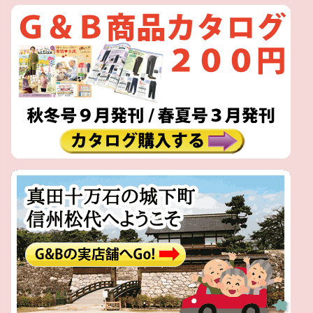
ペー
ジト
ップ
へ