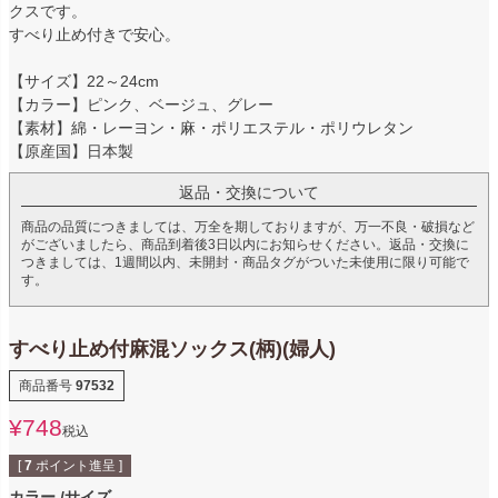
クスです。
すべり止め付きで安心。
【サイズ】22～24cm
【カラー】ピンク、ベージュ、グレー
【素材】綿・レーヨン・麻・ポリエステル・ポリウレタン
【原産国】日本製
返品・交換について
商品の品質につきましては、万全を期しておりますが、万一不良・破損など
がございましたら、商品到着後3日以内にお知らせください。返品・交換に
つきましては、1週間以内、未開封・商品タグがついた未使用に限り可能で
す。
すべり止め付麻混ソックス(柄)(婦人)
商品番号
97532
¥
748
税込
[
7
ポイント進呈 ]
カラー
サイズ