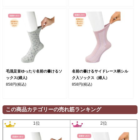
毛混足首ゆったり名前の書けるソ
名前の書けるサイドレース柄シル
ックス(婦人)
ク入ソックス（婦人）
858円
(税込)
858円
(税込)
この商品カテゴリーの売れ筋ランキング
1位
2位