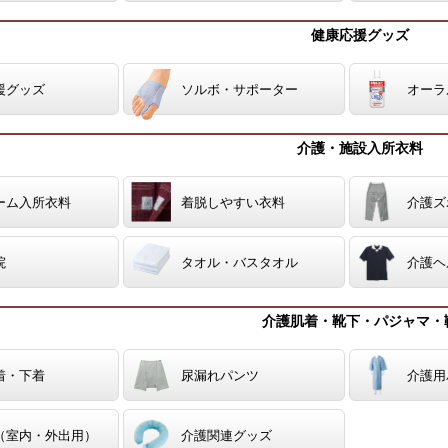
健康応援グッズ
援グッズ
ソルボ・サポーター
オーラ
介護・施設入所衣料
ーム入所衣料
着脱しやすい衣料
介護ズ
院
タオル・バスタオル
介護ヘ
介護肌着・靴下・パジャマ・
着・下着
尿漏れパンツ
介護用
（室内・外出用）
介護関連グッズ