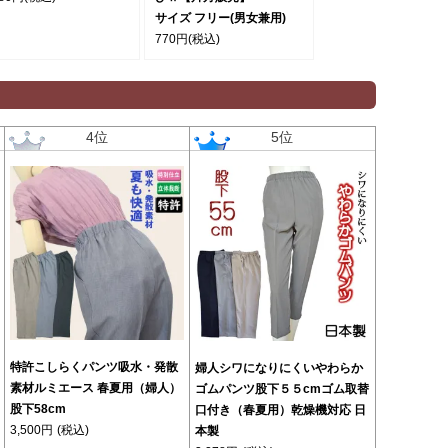
サイズ フリー(男女兼用)
770円
(税込)
4位
5位
特許こしらくパンツ吸水・発散
婦人シワになりにくいやわらか
素材ルミエース 春夏用（婦人）
ゴムパンツ股下５５cmゴム取替
股下58cm
口付き（春夏用）乾燥機対応 日
3,500円
(税込)
本製