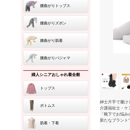
腰曲がりトップス
腰曲がりズボン
腰曲がり肌着
腰曲がりパジャマ
婦人シニアおしゃれ着全般
トップス
紳士片手で履け
ボトムス
介護福祉士・ケ
「靴下でお悩み
新たなブラント
肌着・下着