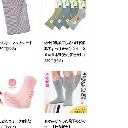
べらないマルチシート
紳士消臭加工しめつけ解消
850円
(税込)
靴下すべり止め付２４～２
６㎝日本製(色お任せ受注）
880円
(税込)
んどんウォーク(婦人)
あゆみが作った靴下のびの
980円
(税込)
びⅡ【片方販売】