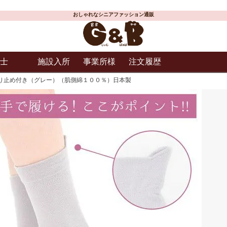
おしゃれなシニアファッション通販
士
施設入所
事業所様
注文履歴
り止め付き（グレー）（肌側綿１００％）日本製