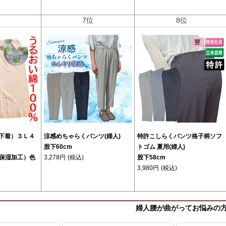
位
7位
8位
(下着）３Ｌ４
涼感めちゃらくパンツ(婦人)
特許こしらくパンツ格子柄ソフ
股下60cm
トゴム 夏用(婦人)
保湿加工）色
3,278円
(税込)
股下58cm
3,980円
(税込)
婦人腰が曲がってお悩みの