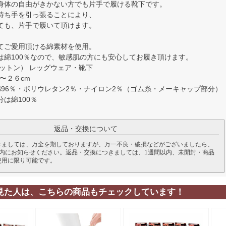
身体の自由がきかない方でも片手で履ける靴下です。
持ち手を引っ張ることにより、
ても、片手で履いて頂けます。
てご愛用頂ける綿素材を使用。
は綿100％なので、敏感肌の方にも安心してお履き頂けます。
コットン） レッグウェア・靴下
〜２６cm
綿96％・ポリウレタン2％・ナイロン2％（ゴム糸・メーキャップ部分）
は綿100％
返品・交換について
きましては、万全を期しておりますが、万一不良・破損などがございましたら、
以内にお知らせください。返品・交換につきましては、1週間以内、未開封・商品
使用に限り可能です。
見た人は、こちらの商品もチェックしています！