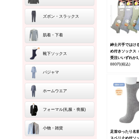
ズボン・スラックス
肌着・下着
紳士片手ではけ
め付きソックス
靴下ソックス
受注いいずれか1
880円
(税込)
パジャマ
ホームウエア
フォーマル(礼服・喪服)
小物・雑貨
足首ゆったり名
スベリ止め付ソッ