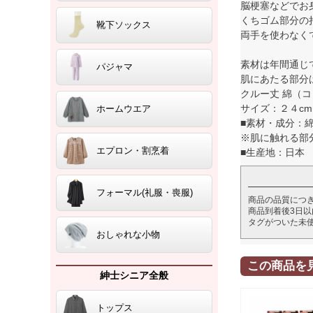
脳梗塞などでお
くちゴム部分の
靴下ソックス
両手を使わなく
素材は年間通じ
パジャマ
肌にあたる部分
クルー丈 綿（
サイズ：２４cm
ホームウエア
■素材・成分：
※肌に触れる部分
エプロン・割烹着
■生産地：日本
フォーマル(礼服・喪服)
商品の品質につ
商品到着後3日
タグがついた未
おしゃれな小物
この商品を
紳士シニア全般
トップス