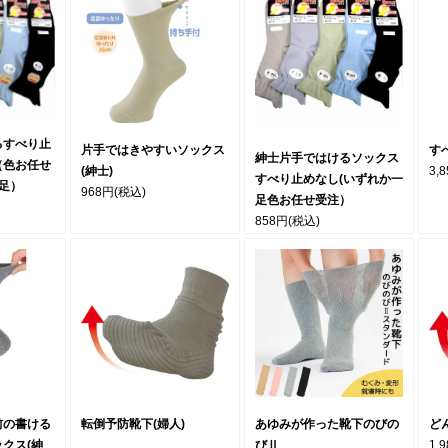
るすべり止
片手ではきやすいソックス
す
紳士片手ではけるソックス
（色お任せ
(紳士)
3,
すべり止めなし(いずれか一
足）
968円
(税込)
足色お任せ受注）
858円
(税込)
前の書ける
転倒予防靴下(婦人)
あゆみが作った靴下のびの
ど
クス(紳
びⅡ
1,