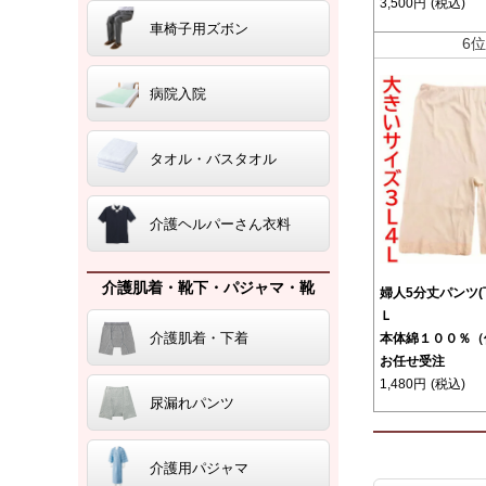
3,500円
(税込)
車椅子用ズボン
6
病院入院
タオル・バスタオル
介護ヘルパーさん衣料
介護肌着・靴下・パジャマ・靴
婦人5分丈パンツ
Ｌ
介護肌着・下着
本体綿１００％（
お任せ受注
1,480円
(税込)
尿漏れパンツ
介護用パジャマ