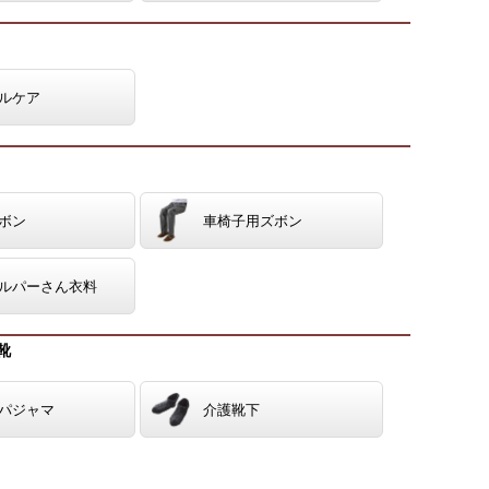
ルケア
ボン
車椅子用ズボン
ルパーさん衣料
靴
パジャマ
介護靴下