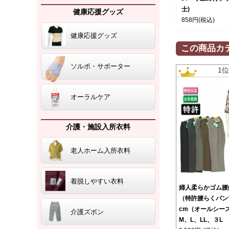
士)
健康応援グッズ
858円
(税込)
健康応援グッズ
この商品カ
ソルボ・サポーター
1
オーラルケア
介護・施設入所衣料
老人ホーム入所衣料
着脱しやすい衣料
婦人柔らかゴム腰
（特許腰らくパン
cm（オールシー
介護ズボン
M、L、LL、３L