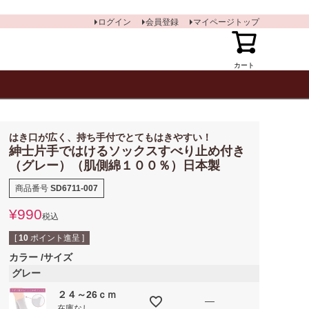
ログイン
会員登録
マイページトップ
カート
はき口が広く、持ち手付でとてもはきやすい！
紳士片手ではけるソックスすべり止め付き
（グレー）（肌側綿１００％）日本製
商品番号
SD6711-007
¥
990
税込
[
10
ポイント進呈 ]
カラー
サイズ
グレー
２４～26ｃｍ
—
在庫なし