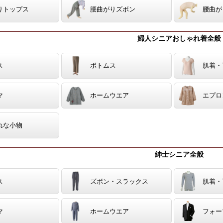
りトップス
腰曲がりズボン
腰曲が
婦人シニアおしゃれ着全般
ス
ボトムス
肌着・
マ
ホームウエア
エプロ
れな小物
紳士シニア全般
ス
ズボン・スラックス
肌着・
マ
ホームウエア
フォー