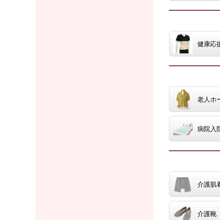
健康応
老人ホ
病院入
介護肌
介護靴