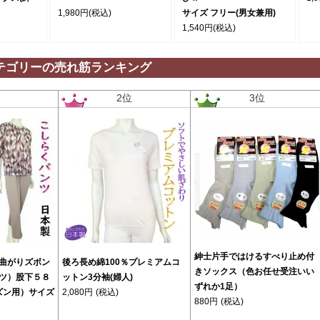
1,980円
(税込)
サイズ フリー(男女兼用)
1,540円
(税込)
テゴリーの売れ筋ランキング
位
2位
3位
紳士片手ではけるすべり止め付
曲がりズボン
後ろ長め綿100％プレミアムコ
きソックス（色お任せ受注いい
ツ）股下５８
ットン3分袖(婦人)
ずれか1足）
ズン用）サイズ
2,080円
(税込)
880円
(税込)