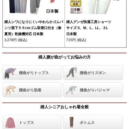
婦人シワになりにくいやわらかゴムパ
婦人グンゼ快適工房ショーツ
ンツ股下５５cmゴム取替口付き（春
サイズ S、M、L、LL、３L
夏用）乾燥機対応 日本製
日本製
3,278円
(税込)
715円
(税込)
婦人腰が曲がってお悩みの方
腰曲がりトップス
腰曲がりズボン
腰曲がり肌着
腰曲がりパジャマ
婦人シニアおしゃれ着全般
トップス
ボトムス