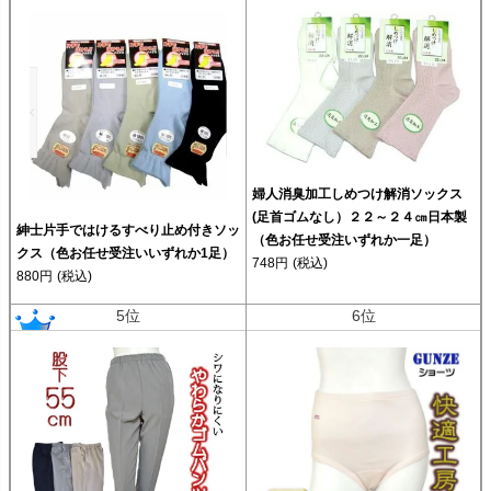
婦人消臭加工しめつけ解消ソックス
(足首ゴムなし）２２～２４㎝日本製
紳士片手ではけるすべり止め付きソッ
（色お任せ受注いずれか一足）
クス（色お任せ受注いいずれか1足）
748円
(税込)
880円
(税込)
5位
6位