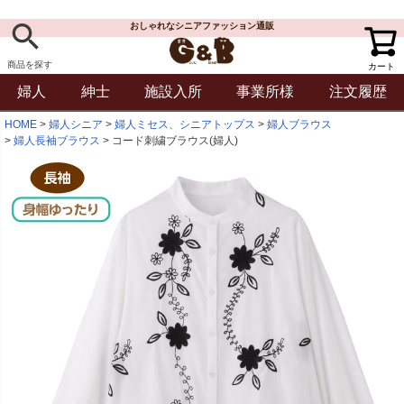
おしゃれなシニアファッション通販
商品を探す
カート
婦人
紳士
施設入所
事業所様
注文履歴
HOME
婦人シニア
婦人ミセス、シニアトップス
婦人ブラウス
婦人長袖ブラウス
コード刺繍ブラウス(婦人)