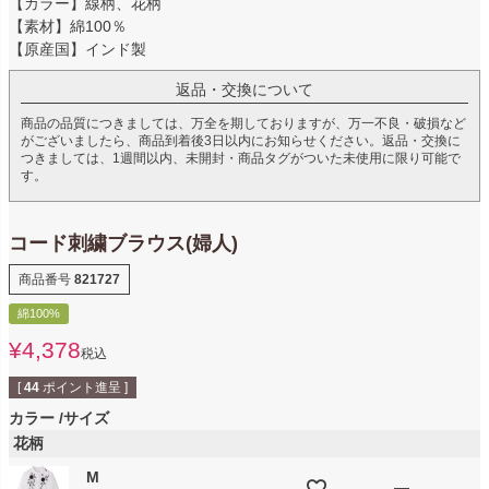
【カラー】線柄、花柄
【素材】綿100％
【原産国】インド製
返品・交換について
商品の品質につきましては、万全を期しておりますが、万一不良・破損など
がございましたら、商品到着後3日以内にお知らせください。返品・交換に
つきましては、1週間以内、未開封・商品タグがついた未使用に限り可能で
す。
コード刺繍ブラウス(婦人)
商品番号
821727
綿100%
¥
4,378
税込
[
44
ポイント進呈 ]
カラー
サイズ
花柄
M
—