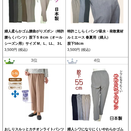
婦人柔らかゴム腰曲がりズボン（特許
特許こしらくパンツ吸水・発散素材
腰らくパンツ）股下５８cm（オール
ルミエース 春夏用（婦人）
シーズン用）サイズ M、L、LL、３L
股下58cm
3,500円
(税込)
3,500円
(税込)
3位
4位
おしりスルッとカチオンライトパンツ
婦人シワになりにくいやわらかゴム