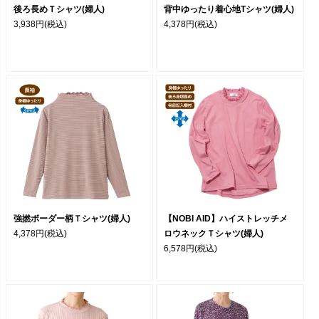
後ろ長めＴシャツ(婦人)
背中ゆったり着心地Tシャツ(婦人)
3,938円
(税込)
4,378円
(税込)
強撚ボーダー柄Ｔシャツ(婦人)
【NOBI AID】ハイストレッチメ
4,378円
(税込)
ロウネックＴシャツ(婦人)
6,578円
(税込)