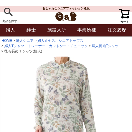
おしゃれなシニアファッション通販
商品を探す
カート
婦人
紳士
施設入所
事業所様
注文履歴
HOME
婦人シニア
婦人ミセス、シニアトップス
婦人Tシャツ・トレーナー・カットソー・チュニック
婦人長袖Tシャツ
後ろ長めＴシャツ(婦人)