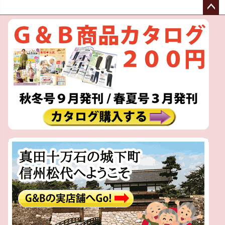
ペー
ジト
ップ
へ