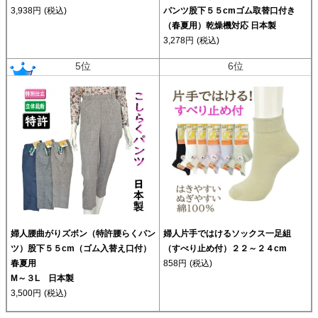
3,938円
(税込)
パンツ股下５５cmゴム取替口付き
（春夏用）乾燥機対応 日本製
3,278円
(税込)
5位
6位
婦人腰曲がりズボン（特許腰らくパン
婦人片手ではけるソックス一足組
ツ）股下５５cm（ゴム入替え口付）
（すべり止め付）２２～２４cm
春夏用
858円
(税込)
M～３L 日本製
3,500円
(税込)