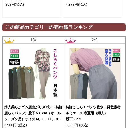
858円
(税込)
4,378円
(税込)
この商品カテゴリーの売れ筋ランキング
1位
2位
婦人柔らかゴム腰曲がりズボン（特許
特許こしらくパンツ吸水・発散素材
腰らくパンツ）股下５８cm（オール
ルミエース 春夏用（婦人）
シーズン用）サイズ M、L、LL、３L
股下58cm
3,500円
(税込)
3,500円
(税込)