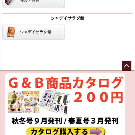
寝装・寝具
シャデイサラダ館
シャデイサラダ館
ペー
ジト
ップ
へ