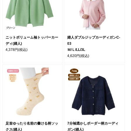
ニットボリューム袖トッパーカー
婦人ダブルジップカーディガンC-
ディ(婦人)
03
4,378円
(税込)
Ｍ/Ｌ/LL/3L
4,620円
(税込)
足首ゆったり名前の書ける柄ソッ
7分袖透かしボーダー柄カーディ
クス(婦人)
ガン(婦人)