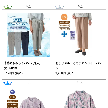
3位
4位
涼感めちゃらくパンツ(婦人)
おしりスルッとカチオンライトパン
股下60cm
ツ
3,278円
(税込)
3,938円
(税込)
5位
6位