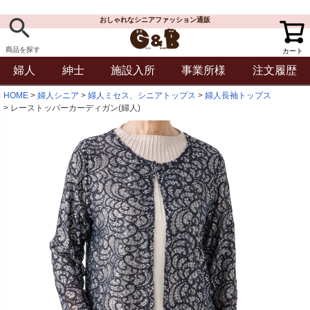
おしゃれなシニアファッション通販
商品を探す
カート
婦人
紳士
施設入所
事業所様
注文履歴
HOME
婦人シニア
婦人ミセス、シニアトップス
婦人長袖トップス
レーストッパーカーディガン(婦人)