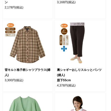
ン
3,168円
(税込)
2,178円
(税込)
背キルト格子柄シャツブラウス(婦
裏シャギーおしりスルッとパンツ
人)
(婦人)
3,300円
(税込)
股下55cm
4,378円
(税込)