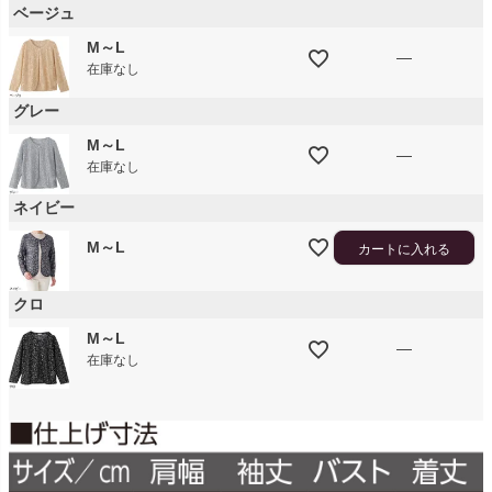
ベージュ
M～L
—
在庫なし
グレー
M～L
—
在庫なし
ネイビー
M～L
カートに入れる
クロ
M～L
—
在庫なし