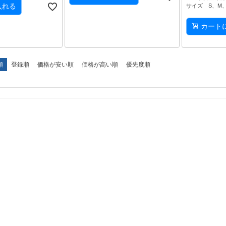
入れる
サイズ S、M、
カート
順
登録順
価格が安い順
価格が高い順
優先度順