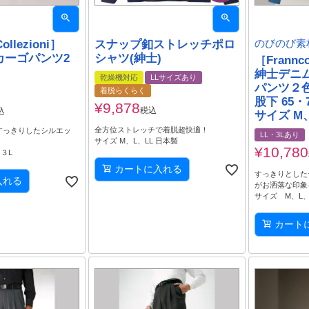
ollezioni］
スナップ釦ストレッチポロ
のびのび素
カーゴパンツ2
シャツ(紳士)
［Frannco
紳士デニ
乾燥機対応
LLサイズあり
パンツ２
着脱らくらく
股下 65・
¥
9,878
税込
込
サイズ M
全方位ストレッチで着脱超快適！
すっきりしたシルエッ
LL・3Lあり
サイズ M、L、LL 日本製
¥
10,780
、３L
カートに入れる
すっきりとした
入れる
がお洒落な印象
サイズ M、L、
カート