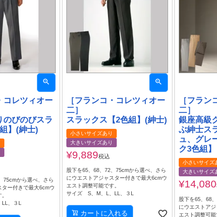
・コレツィオー
［フランコ・コレツィオー
［フラン
二］
二］
りのびのびスラ
スラックス【2色組】(紳士)
銀座高級
組】(紳士)
ぶ紳士ス
小さいサイズあり
ュ、グレ
大きいサイズあり
り
ク3色組】
り
¥
9,889
税込
小さいサイズ
股下を65、68、72、75cmから選べ、さら
大きいサイズ
にウエストアジャスター付きで最大6cmウ
2、75cmから選べ、さら
¥
14,080
エスト調整可能です。
ター付きで最大6cmウ
サイズ S、M、L、LL、３L
す。
股下を65、68
LL、３L
にウエストアジ
カートに入れる
エスト調整可能