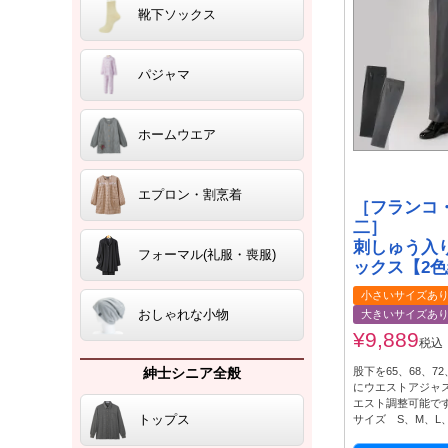
靴下ソックス
パジャマ
ホームウエア
エプロン・割烹着
［フランコ
二］
刺しゅう入
フォーマル(礼服・喪服)
ックス【2色
小さいサイズあ
おしゃれな小物
大きいサイズあ
¥
9,889
税込
紳士シニア全般
股下を65、68、7
にウエストアジャス
エスト調整可能で
トップス
サイズ S、M、L、