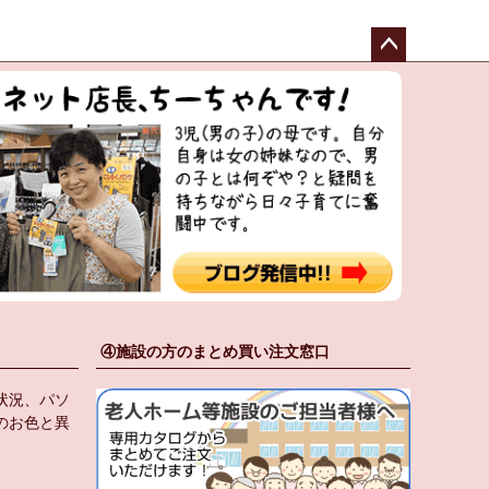
ペー
ジト
ップ
へ
④施設の方のまとめ買い注文窓口
状況、パソ
のお色と異