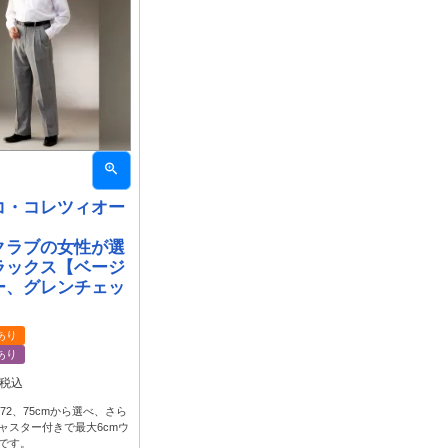
コ・コレツィオー
クラブの女性が選
ラックス【ベージ
ー、グレンチェッ
あり
あり
税込
、72、75cmから選べ、さら
ャスター付きで最大6cmウ
です。