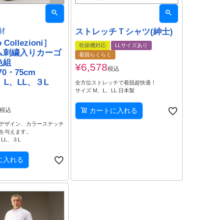
材
ストレッチＴシャツ(紳士)
 Collezioni］
乾燥機対応
LLサイズあり
ム刺繍入りカーゴ
着脱らくらく
色組
¥
6,578
税込
70・75cm
、L、LL、３L
全方位ストレッチで着脱超快適！
サイズ M、L、LL 日本製
税込
カートに入れる
デザイン、カラーステッチ
を与えます。
LL、３L
に入れる