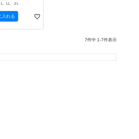
L、LL、３L
に入れる
7
件中
1
-
7
件表示