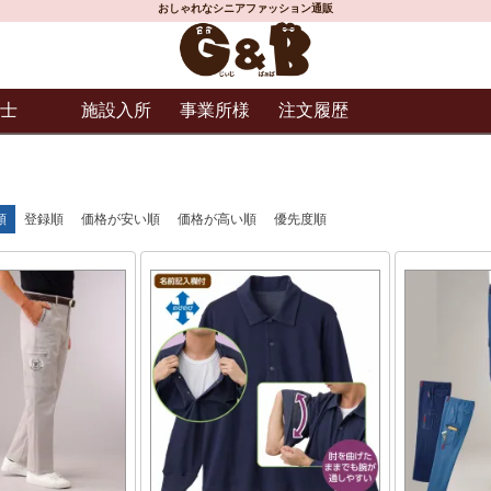
おしゃれなシニアファッション通販
士
施設入所
事業所様
注文履歴
順
登録順
価格が安い順
価格が高い順
優先度順