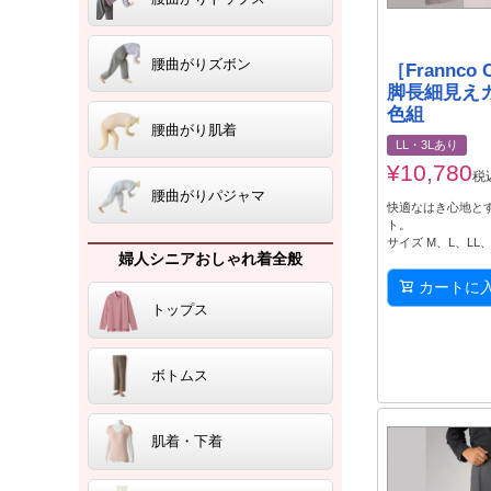
腰曲がりズボン
［Frannco C
脚長細見え
色組
腰曲がり肌着
LL・3Lあり
¥
10,780
税
腰曲がりパジャマ
快適なはき心地と
ト。
サイズ M、L、LL
婦人シニアおしゃれ着全般
カートに
トップス
ボトムス
肌着・下着