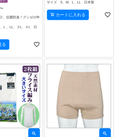
サイズ S、M、L、LL 日本製
〜
カートに入れる
計、抗菌防臭！グンゼの申
、Ｌ、LL、３L、４L 日
見る