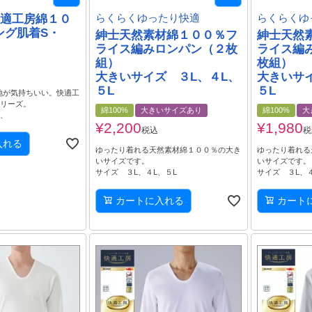
快適工房綿１０
らくらくゆったり快適
らくらくゆ
ング肌着S・
紳士天然素材綿１００％フ
紳士天然
ライス編みロンパン（２枚
ライス編
組）
枚組）
大きいサイズ ３L、４L、
大きいサ
５L
５L
地が気持ちいい。快適工
シリーズ。
綿100%
大きいサイズあり
綿100%
大
Ｌ、
¥
2,200
¥
1,980
税込
税
入れる
ゆったり着れる天然素材綿１００％の大き
ゆったり着れる
いサイズです。
いサイズです。
サイズ ３L、４L、５L
サイズ ３L、４
カートに入れる
カート