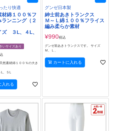
ったり快適
グンゼ日本製
素材綿１００％フ
紳士前あきトランクス
みランニング（２
Ｍ～Ｌ綿１００％フライス
編み柔らか素材
イズ ３L、４L、
¥
990
税込
グンゼ前あきトランクスです。 サイズ
きいサイズあり
Ｍ、Ｌ、
込
カートに入れる
天然素材綿１００％の大き
L、５L
に入れる