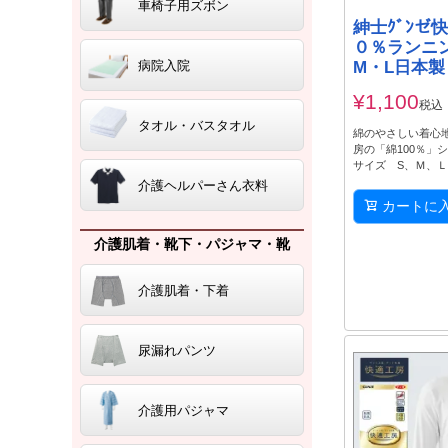
車椅子用ズボン
紳士ｸﾞﾝゼ
０％ランニ
病院入院
M・L日本製
¥
1,100
税込
タオル・バスタオル
綿のやさしい着心
房の「綿100％」
サイズ S、Ｍ、
介護ヘルパーさん衣料
カートに
介護肌着・靴下・パジャマ・靴
介護肌着・下着
尿漏れパンツ
介護用パジャマ