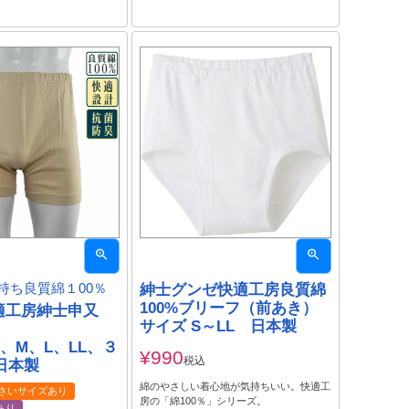
持ち良質綿１00％
紳士グンゼ快適工房良質綿
100%ブリーフ（前あき）
適工房紳士申又
サイズ S～LL 日本製
）
、M、L、LL、３
¥
990
税込
日本製
綿のやさしい着心地が気持ちいい。快適工
さいサイズあり
房の「綿100％」シリーズ。
あり