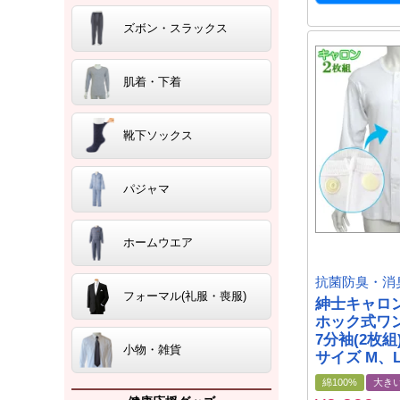
ズボン・スラックス
肌着・下着
靴下ソックス
パジャマ
ホームウエア
抗菌防臭・消
フォーマル(礼服・喪服)
紳士キャロ
ホック式ワ
7分袖(2枚組
小物・雑貨
サイズ M、L
綿100%
大き