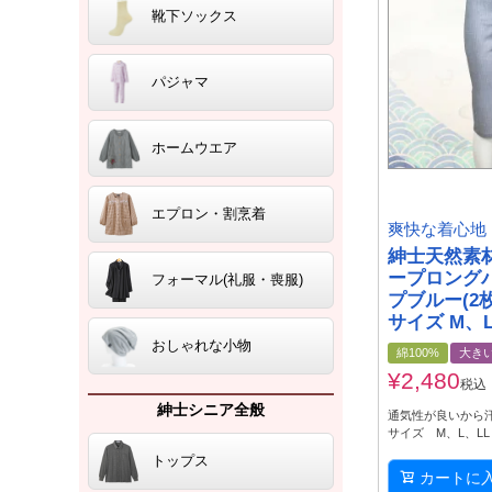
靴下ソックス
パジャマ
ホームウエア
エプロン・割烹着
爽快な着心地
紳士天然素材
ープロング
フォーマル(礼服・喪服)
プブルー(2
サイズ M、L
おしゃれな小物
綿100%
大き
¥
2,480
税込
紳士シニア全般
通気性が良いから
サイズ M、L、L
トップス
カートに