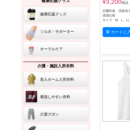
¥
3,200
健康応援グッズ
税込
抗菌防臭、消臭加工
健康応援グッズ
清潔仕様
サイズ M、L、LL
ソルボ・サポーター
カートに
オーラルケア
介護・施設入所衣料
老人ホーム入所衣料
着脱しやすい衣料
介護ズボン