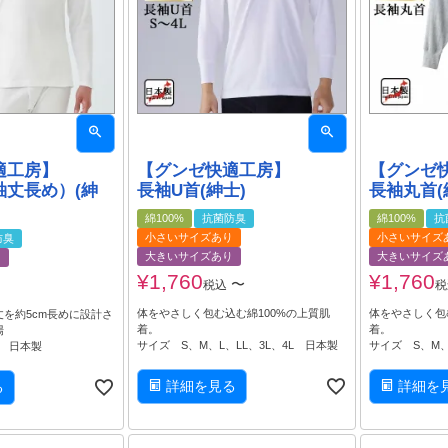
適工房】
【グンゼ快適工房】
【グンゼ
袖丈長め）(紳
長袖U首(紳士)
長袖丸首(
綿100%
抗菌防臭
綿100%
抗
小さいサイズあり
小さいサイズ
防臭
大きいサイズあり
大きいサイズ
り
¥
1,760
¥
1,760
〜
税込
税
体をやさしく包む込む綿100%の上質肌
体をやさしく包
を約5cm長めに設計さ
着。
着。
場
サイズ S、M、L、LL、3L、4L 日本製
サイズ S、M、
L 日本製
詳細を見る
詳細を
る