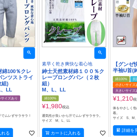
素早く乾き爽快な着心地
【グンゼ
半袖U首(
綿100％クレ
紳士天然素材綿１００％ク
パンツストライ
レープロングパン（２枚
綿100%
抗
枚組)
組）
小さいサイズ
、LL
M、L、LL
大きいサイズ
¥
1,210
いサイズあり
綿100%
税
¥
1,980
税込
体をやさしく包
着。
汗でムレずサラサラ！
通気性が良いから汗でムレずサラサラ。
サイズ S、M、
L
サイズ M、L、LL
詳細を
入れる
カートに入れる