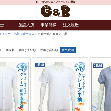
おしゃれなシニアファッション通販
士
施設入所
事業所様
注文履歴
％インナー肌着（紳士婦人）
紳士綿１００％下着
順
登録順
価格が安い順
価格が高い順
優先度順