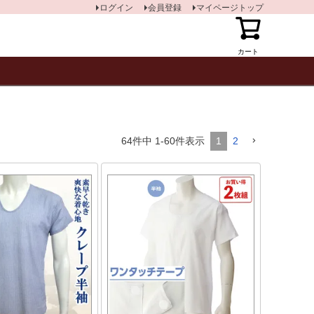
ログイン
会員登録
マイページトップ
カート
64
件中
1
-
60
件表示
1
2