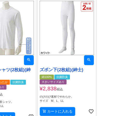
ャツ(2枚組)(紳
ズボン下(2枚組)(紳士)
綿100%
抗菌防臭
大きいサイズあり
ったか
抗菌防臭
あり
¥
2,838
税込
込
のびのび素材でやわらか。
サイズ M、L、LL
首シャツ。
、LL
カートに入れる