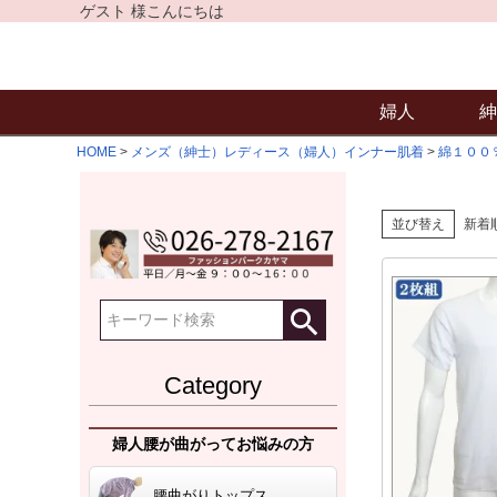
ゲスト 様こんにちは
婦人
紳
HOME
メンズ（紳士）レディース（婦人）インナー肌着
綿１００
並び替え
新着
Category
婦人腰が曲がってお悩みの方
腰曲がりトップス