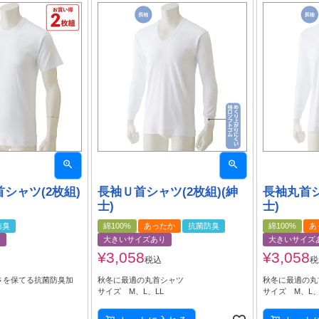
シャツ(2枚組)
長袖Ｕ首シャツ(2枚組)(紳
長袖丸首シ
士)
士)
防臭
綿100%
あったか
抗菌防臭
綿100%
あ
り
大きいサイズあり
大きいサイズ
¥
3,058
¥
3,058
税込
税
さを保てる抗菌防臭加
秋冬に最適の丸首シャツ
秋冬に最適の丸
サイズ M、L、LL
サイズ M、L
L