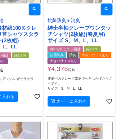
地
抗菌防臭＋消臭
材綿100％クレ
紳士半袖クレープワンタッ
Ｕ首シャツスタラ
チシャツ(2枚組)(春夏用)
(2枚組)
サイズ S、M、L、LL
、L、LL
背中が出にくい設計
綿100%
抗菌防臭
消臭
小さいサイズあり
い設計
綿100%
大きいサイズあり
あり
¥
4,378
税込
込
盛夏用のクレープ素材でべたつかずさらさ
ら汗でムレずサラサラ！
らです。
、LL
サイズ S、M、L、LL
に入れる
カートに入れる