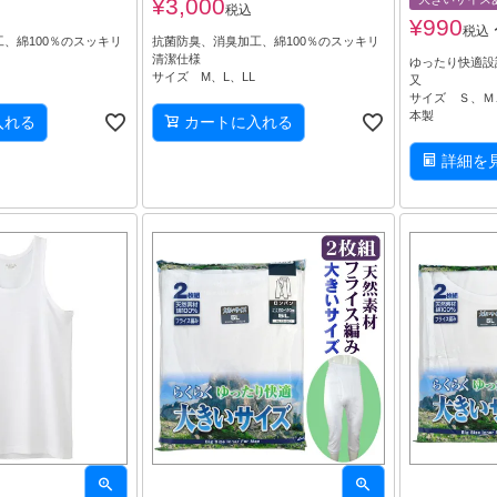
¥
3,000
税込
¥
990
税込
、綿100％のスッキリ
抗菌防臭、消臭加工、綿100％のスッキリ
清潔仕様
ゆったり快適設
サイズ M、L、LL
又
サイズ Ｓ、Ｍ
本製
入れる
カートに入れる
詳細を