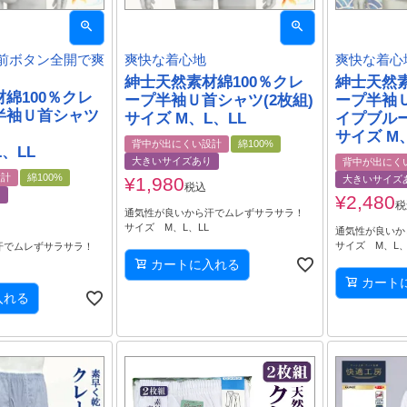
前ボタン全開で爽
爽快な着心地
爽快な着心
紳士天然素材綿100％クレ
紳士天然素
綿100％クレ
ープ半袖Ｕ首シャツ(2枚組)
ープ半袖
半袖Ｕ首シャツ
サイズ M、L、LL
イプブルー
サイズ M
背中が出にくい設計
綿100%
、LL
大きいサイズあり
背中が出にく
設計
綿100%
¥
1,980
大きいサイズ
税込
り
¥
2,480
税
通気性が良いから汗でムレずサラサラ！
サイズ M、L、LL
通気性が良いか
サイズ M、L
汗でムレずサラサラ！
L
カートに入れる
カート
入れる