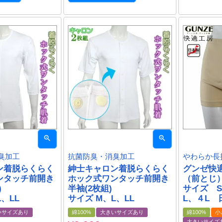
臭加工
抗菌防臭・消臭加工
やわらか長
ン着脱らくらく
紳士キャロン着脱らくらく
グンゼ快
ンタッチ前開き
ホック式ワンタッチ前開き
（前とじ
)
半袖(2枚組)
サイズ S
、LL
サイズ M、L、LL
L、４L 
いサイズあり
綿100%
大きいサイズあり
綿100%
小
大きいサイズ