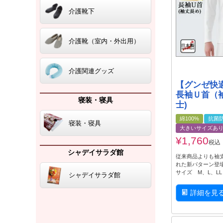
介護靴下
介護靴（室内・外出用）
介護関連グッズ
【グンゼ快
長袖Ｕ首（
寝装・寝具
士)
綿100%
抗菌
寝装・寝具
大きいサイズあ
¥
1,760
税込
シャデイサラダ館
従来商品よりも袖丈
れた新パターン登
サイズ M、L、L
シャデイサラダ館
詳細を見