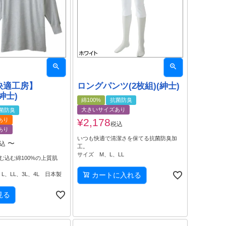
快適工房】
ロングパンツ(2枚組)(紳士)
紳士)
綿100%
抗菌防臭
大きいサイズあり
菌防臭
あり
¥
2,178
税込
あり
いつも快適で清潔さを保てる抗菌防臭加
〜
込
工。
サイズ M、L、LL
む込む綿100%の上質肌
L、LL、3L、4L 日本製
カートに入れる
見る