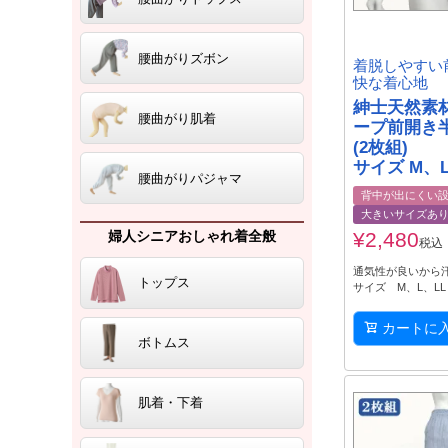
腰曲がりズボン
着脱しやすい
快な着心地
紳士天然素材
腰曲がり肌着
ープ前開き
(2枚組)
サイズ M、L
腰曲がりパジャマ
背中が出にくい
大きいサイズあ
¥
2,480
婦人シニアおしゃれ着全般
税込
通気性が良いから
トップス
サイズ M、L、L
カートに
ボトムス
肌着・下着