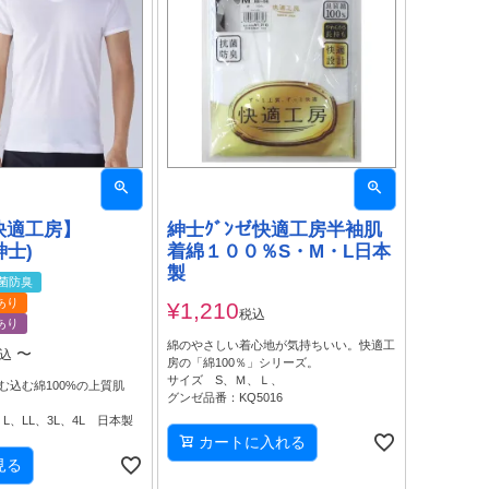
快適工房】
紳士ｸﾞﾝゼ快適工房半袖肌
紳士)
着綿１００％S・M・L日本
製
菌防臭
あり
¥
1,210
税込
あり
綿のやさしい着心地が気持ちいい。快適工
〜
込
房の「綿100％」シリーズ。
サイズ S、Ｍ、Ｌ、
む込む綿100%の上質肌
グンゼ品番：KQ5016
L、LL、3L、4L 日本製
カートに入れる
見る