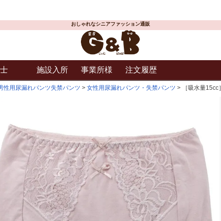
おしゃれなシニアファッション通販
士
施設入所
事業所様
注文履歴
男性用尿漏れパンツ失禁パンツ
女性用尿漏れパンツ・失禁パンツ
［吸水量15c