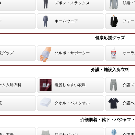
ス
ズボン・スラックス
肌着・
マ
ホームウエア
フォー
健康応援グッズ
援グッズ
ソルボ・サポーター
オーラ
介護・施設入所衣料
ーム入所衣料
着脱しやすい衣料
介護ズ
院
タオル・バスタオル
介護ヘ
介護肌着・靴下・パジャマ
着・下着
尿漏れパンツ
介護用