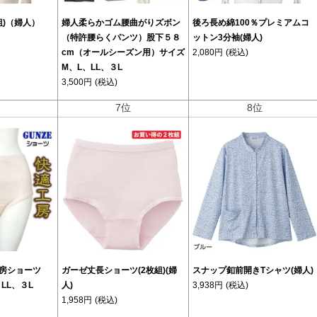
組)（婦人）
婦人柔らかゴム腰曲がりズボン
後ろ長め綿100％プレミアムコ
（特許腰らくパンツ）股下５８
ットン3分袖(婦人)
cm（オールシーズン用）サイズ
2,080円
(税込)
M、L、LL、３L
3,500円
(税込)
位
7位
8位
房ショーツ
ガーゼ丈長ショーツ(2枚組)(婦
スナップ釦前開きTシャツ(婦人)
LL、３L
人)
3,938円
(税込)
1,958円
(税込)