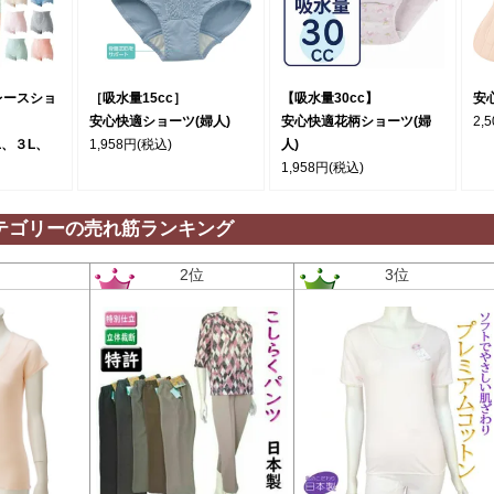
レースショ
［吸水量15cc］
【吸水量30cc】
安
安心快適ショーツ(婦人)
安心快適花柄ショーツ(婦
2,
L、３L、
1,958円
(税込)
人)
1,958円
(税込)
テゴリーの売れ筋ランキング
位
2位
3位