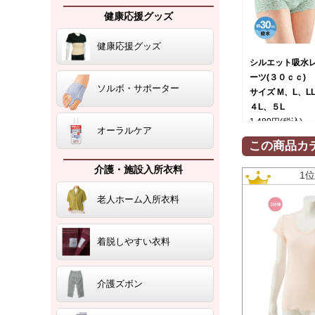
健康応援グッズ
健康応援グッズ
シルエット吸水
ーツ(３０ｃｃ)
ソルボ・サポーター
サイズ M、L、L
４L、５L
1,480円
(税込)
オーラルケア
この商品カ
介護・施設入所衣料
1
老人ホーム入所衣料
着脱しやすい衣料
介護ズボン