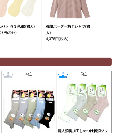
心パッド(３色組)(婦人)
強撚ボーダー柄Ｔシャツ(婦
508円
(税込)
人)
4,378円
(税込)
4位
5位
婦人消臭加工しめつけ解消ソッ