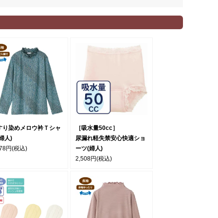
すり染めメロウ衿Ｔシャ
［吸水量50cc］
婦人)
尿漏れ軽失禁安心快適ショ
278円
(税込)
ーツ(婦人)
2,508円
(税込)