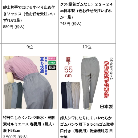
クス(足首ゴムなし）２２～２４
紳士片手ではけるすべり止め付
㎝日本製（色お任せ受注いずれ
きソックス（色お任せ受注いい
か一足）
ずれか1足）
748円
(税込)
880円
(税込)
9位
10位
特許こしらくパンツ吸水・発散
婦人シワになりにくいやわらか
素材ルミエース 春夏用（婦人）
ゴムパンツ股下５５cmゴム取替
股下58cm
口付き（春夏用）乾燥機対応 日
3,500円
(税込)
本製