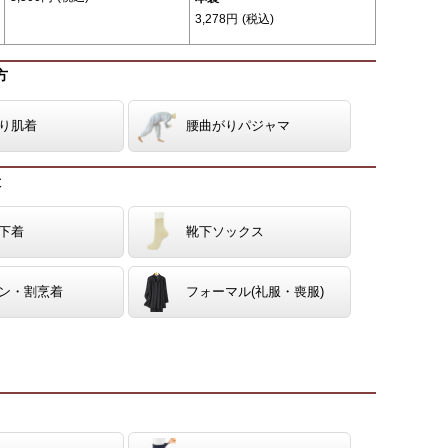
3,278円
(税込)
方
り肌着
腰曲がりパジャマ
般
下着
靴下ソックス
ン・割烹着
フォーマル(礼服・喪服)