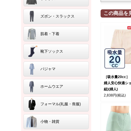
この商品を
ズボン・スラックス
肌着・下着
靴下ソックス
パジャマ
［吸水量20cc］
婦人安心快適ショ
ホームウエア
組)(婦人)
2,838円
(税込)
フォーマル(礼服・喪服)
小物・雑貨