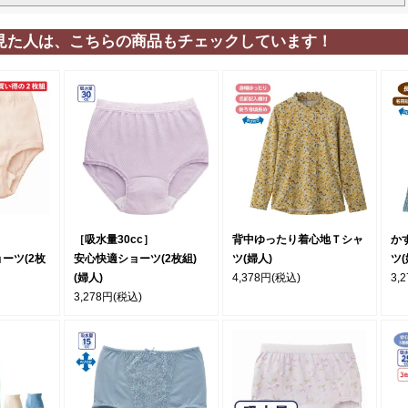
見た人は、こちらの商品もチェックしています！
［吸水量30cc］
背中ゆったり着心地Ｔシャ
か
ーツ(2枚
安心快適ショーツ(2枚組)
ツ(婦人)
ツ(
(婦人)
4,378円
(税込)
3,
3,278円
(税込)