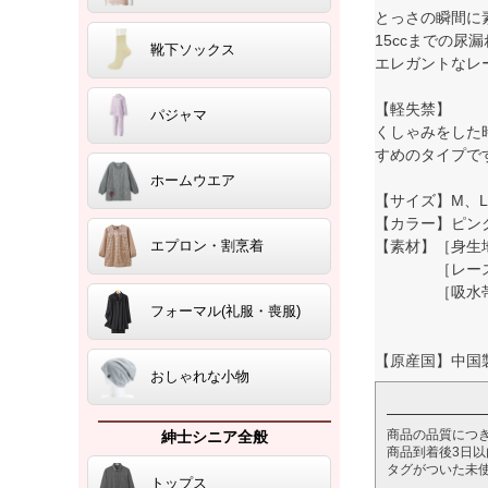
とっさの瞬間
15ccまでの尿
靴下ソックス
エレガントなレ
【軽失禁】
パジャマ
くしゃみをした
すめのタイプで
ホームウエア
【サイズ】M、L
【カラー】ピン
エプロン・割烹着
【素材】［身生
［レース部］
［吸水帯］
フォーマル(礼服・喪服)
中：アク
裏：ポ
【原産国】中国
おしゃれな小物
商品の品質につ
紳士シニア全般
商品到着後3日
タグがついた未
トップス