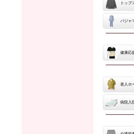
トップ
パジャ
健康応
老人ホ
病院入
介護肌