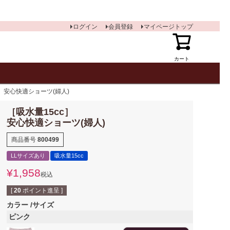
ログイン
会員登録
マイページトップ
カート
c］安心快適ショーツ(婦人)
［吸水量15cc］
安心快適ショーツ(婦人)
商品番号
800499
LLサイズあり
吸水量15cc
¥
1,958
税込
[
20
ポイント進呈 ]
カラー
サイズ
ピンク