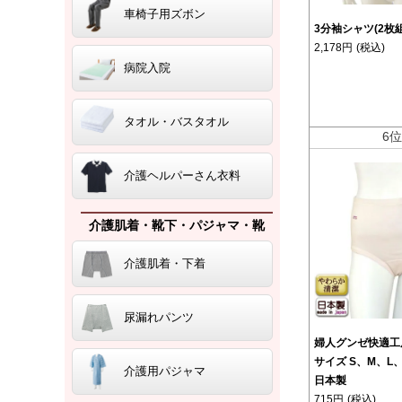
車椅子用ズボン
3分袖シャツ(2枚
2,178円
(税込)
病院入院
タオル・バスタオル
6
介護ヘルパーさん衣料
介護肌着・靴下・パジャマ・靴
介護肌着・下着
尿漏れパンツ
婦人グンゼ快適工
サイズ S、M、L、
介護用パジャマ
日本製
715円
(税込)