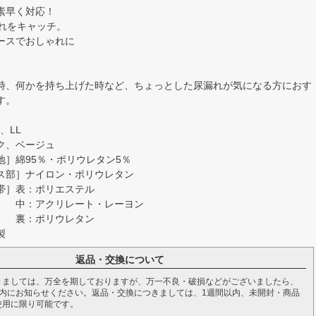
に素早く対応！
漏れをキャッチ。
ースでおしゃれに
時、何かを持ち上げた時など、ちょっとした尿漏れが気になる方におす
す。
、LL
ク、ベージュ
地］綿95％・ポリウレタン5％
ナイロン・ポリウレタン
表：ポリエステル
リレート・レーヨン
リウレタン
製
返品・交換について
きましては、万全を期しておりますが、万一不良・破損などがございましたら、
以内にお知らせください。返品・交換につきましては、1週間以内、未開封・商品
使用に限り可能です。