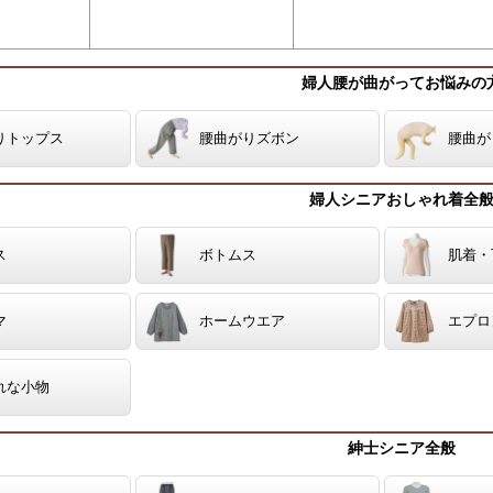
婦人腰が曲がってお悩みの
りトップス
腰曲がりズボン
腰曲が
婦人シニアおしゃれ着全
ス
ボトムス
肌着・
マ
ホームウエア
エプロ
れな小物
紳士シニア全般