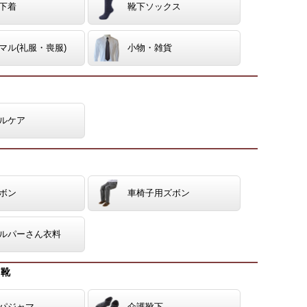
下着
靴下ソックス
マル(礼服・喪服)
小物・雑貨
ルケア
ボン
車椅子用ズボン
ルパーさん衣料
・靴
パジャマ
介護靴下