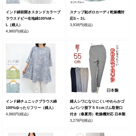
インド綿前開きスタンドカラーブ
スナップ釦ポロカーディ乾燥機対
ラウスドビー生地綿100%M～
応S～３L
L（婦人）
3,938円
(税込)
4,980円
(税込)
インド綿チュニックブラウス綿
婦人シワになりにくいやわらかゴ
100%ゆったりフリー（婦人）
ムパンツ股下５５cmゴム取替口
4,980円
(税込)
付き（春夏用）乾燥機対応 日本製
3,278円
(税込)