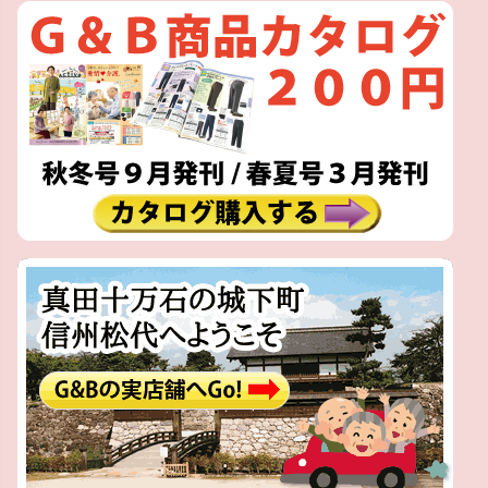
ペー
ジト
ップ
へ