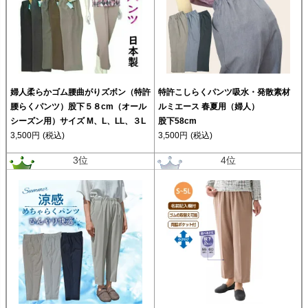
婦人柔らかゴム腰曲がりズボン（特許
特許こしらくパンツ吸水・発散素材
腰らくパンツ）股下５８cm（オール
ルミエース 春夏用（婦人）
シーズン用）サイズ M、L、LL、３L
股下58cm
3,500円
(税込)
3,500円
(税込)
3位
4位