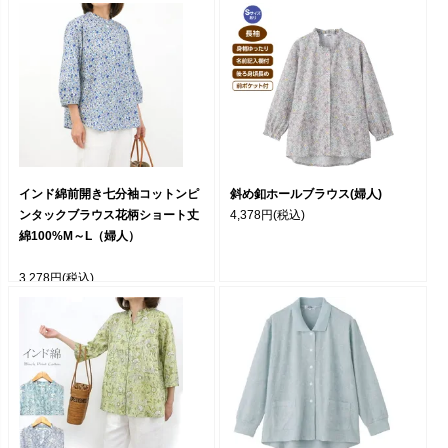
インド綿前開き七分袖コットンピ
斜め釦ホールブラウス(婦人)
ンタックブラウス花柄ショート丈
4,378円
(税込)
綿100%M～L（婦人）
3,278円
(税込)