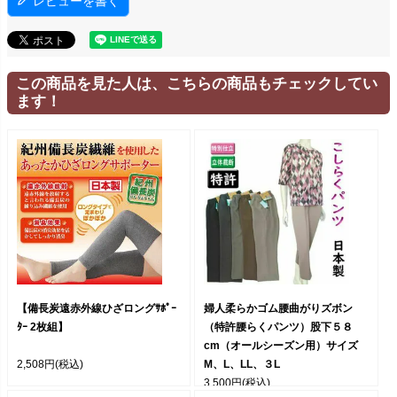
レビューを書く
この商品を見た人は、こちらの商品もチェックしてい
ます！
【備長炭遠赤外線ひざロングｻﾎﾟｰ
婦人柔らかゴム腰曲がりズボン
ﾀｰ 2枚組】
（特許腰らくパンツ）股下５８
cm（オールシーズン用）サイズ
2,508円
(税込)
M、L、LL、３L
3,500円
(税込)