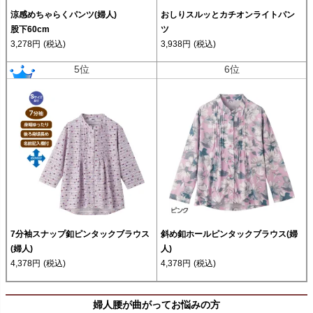
涼感めちゃらくパンツ(婦人)
おしりスルッとカチオンライトパン
股下60cm
ツ
3,278円
(税込)
3,938円
(税込)
5位
6位
7分袖スナップ釦ピンタックブラウス
斜め釦ホールピンタックブラウス(婦
(婦人)
人)
4,378円
(税込)
4,378円
(税込)
婦人腰が曲がってお悩みの方