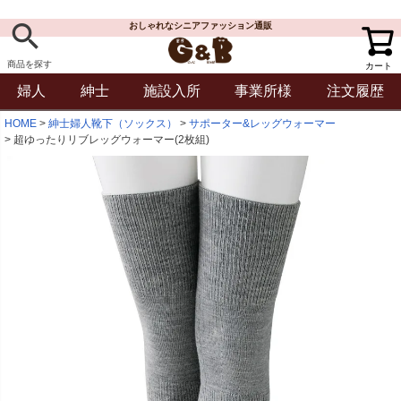
おしゃれなシニアファッション通販
商品を探す
カート
婦人
紳士
施設入所
事業所様
注文履歴
HOME
紳士婦人靴下（ソックス）
サポーター&レッグウォーマー
超ゆったりリブレッグウォーマー(2枚組)