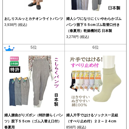
おしりスルッとカチオンライトパンツ
婦人シワになりにくいやわらかゴム
3,938円
(税込)
パンツ股下５５cmゴム取替口付き
（春夏用）乾燥機対応 日本製
3,278円
(税込)
5位
6位
婦人腰曲がりズボン（特許腰らくパン
婦人片手ではけるソックス一足組
ツ）股下５５cm（ゴム入替え口付）
（すべり止め付）２２～２４cm
春夏用
858円
(税込)