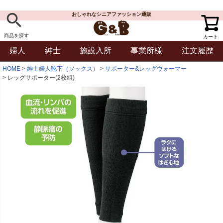
おしゃれなシニアファッション通販
商品を探す
カート
婦人
紳士
施設入所
事業所様
注文履歴
HOME
紳士婦人靴下（ソックス）
サポーター&レッグウォーマー
レッグサポーター(2枚組)