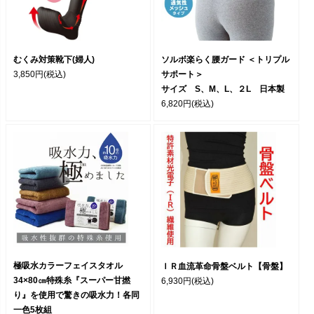
むくみ対策靴下(婦人)
ソルボ楽らく腰ガード ＜トリプル
3,850円
(税込)
サポート＞
サイズ S、M、L、２L 日本製
6,820円
(税込)
極吸水カラーフェイスタオル
ＩＲ血流革命骨盤ベルト【骨盤】
34×80㎝特殊糸『スーパー甘撚
6,930円
(税込)
り』を使用で驚きの吸水力！各同
一色5枚組