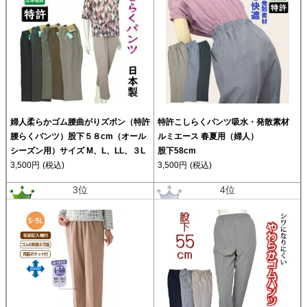
婦人柔らかゴム腰曲がりズボン（特許
特許こしらくパンツ吸水・発散素材
腰らくパンツ）股下５８cm（オール
ルミエース 春夏用（婦人）
シーズン用）サイズ M、L、LL、３L
股下58cm
3,500円
(税込)
3,500円
(税込)
3位
4位