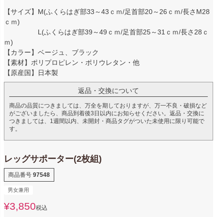
【サイズ】M(ふくらはぎ部33～43ｃｍ/足首部20～26ｃｍ/長さM28
ｃｍ)
L(ふくらはぎ部39～49ｃｍ/足首部25～31ｃｍ/長さ28ｃ
ｍ)
【カラー】ベージュ、ブラック
【素材】ポリプロピレン・ポリウレタン・他
【原産国】日本製
返品・交換について
商品の品質につきましては、万全を期しておりますが、万一不良・破損など
がございましたら、商品到着後3日以内にお知らせください。返品・交換に
つきましては、1週間以内、未開封・商品タグがついた未使用に限り可能で
す。
レッグサポーター(2枚組)
商品番号
97548
男女兼用
¥
3,850
税込