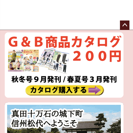
ペー
ジト
ップ
へ