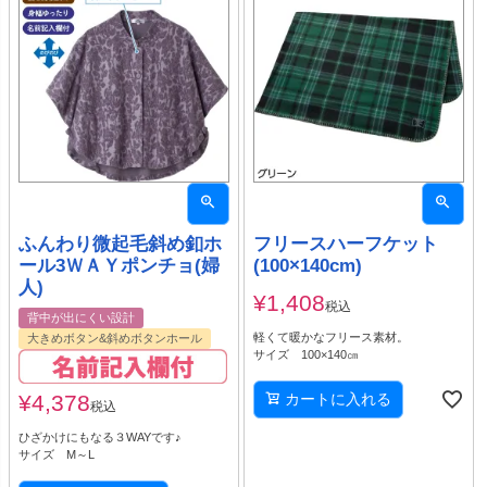
ふんわり微起毛斜め釦ホ
フリースハーフケット
ール3ＷＡＹポンチョ(婦
(100×140cm)
人)
¥
1,408
税込
背中が出にくい設計
軽くて暖かなフリース素材。
大きめボタン&斜めボタンホール
サイズ 100×140㎝
¥
4,378
カートに入れる
税込
ひざかけにもなる３WAYです♪
サイズ M～L