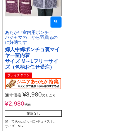
あたかい室内用ポンチョ
パジャマの上から羽織るの
に好適です
婦人中綿ポンチョ裏マイ
ヤー室内着
サイズ M～Lフリーサイ
ズ（色柄お任せ受注）
プライスダウン
¥
3,980
通常価格
のところ
¥
2,980
税込
在庫なし
軽くてあったかいポンチョベスト。
サイズ M～L