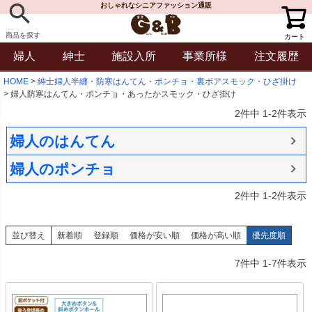
おしゃれなシニアファッション通販
商品を探す
カート
婦人
紳士
施設入所
事業所様
注文履歴
HOME
紳士婦人半纏・防寒はんてん・ポンチョ・裏ボアスモック・ひざ掛け
婦人防寒はんてん・ポンチョ・あったかスモック・ひざ掛け
2
件中
1
-
2
件表示
婦人のはんてん
婦人のポンチョ
2
件中
1
-
2
件表示
並び替え
新着順
登録順
価格が安い順
価格が高い順
優先度順
7
件中
1
-
7
件表示