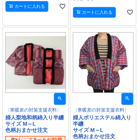
カートに入れる
カートに入れる
〈寒暖差の対策支援衣料〉
〈寒暖差の対策支援衣料〉
婦人梨地和柄綿入り半纏
婦人ポリエステル綿入り
サイズ M～L
半纏
色柄おまかせ注文
サイズ M～L
色柄おまかせ注文