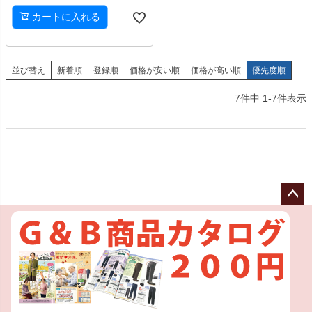
カートに入れる
並び替え
新着順
登録順
価格が安い順
価格が高い順
優先度順
7
件中
1
-
7
件表示
ペー
ジト
ップ
へ