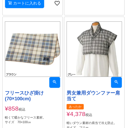
カートに入れる
フリースひざ掛け
男女兼用ダウンファー肩
(70×100cm)
当て
あったか
¥
858
税込
¥
4,378
税込
軽くて暖かなフリース素材。
サイズ 70×100㎝
軽いダウン素材の肩当で冷え防止。
サイズ フリー