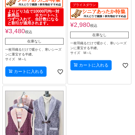
プライスダウン
よりどり3点で10000円均一対
象商品 ※カートへ１
つずつ入れて、合計数になる
と割引が適用されます。
¥
2,980
税込
¥
3,480
税込
在庫なし
在庫なし
一枚羽織るだけで暖かく、寒いシーズ
ンに重宝する半纏。
一枚羽織るだけで暖かく、寒いシーズ
サイズ M～L
ンに重宝する半纏。
サイズ M～L
カートに入れる
カートに入れる