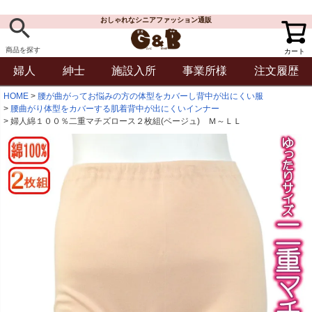
おしゃれなシニアファッション通販
商品を探す
カート
婦人
紳士
施設入所
事業所様
注文履歴
HOME
腰が曲がってお悩みの方の体型をカバーし背中が出にくい服
腰曲がり体型をカバーする肌着背中が出にくいインナー
婦人綿１００％二重マチズロース２枚組(ベージュ) Ｍ～ＬＬ