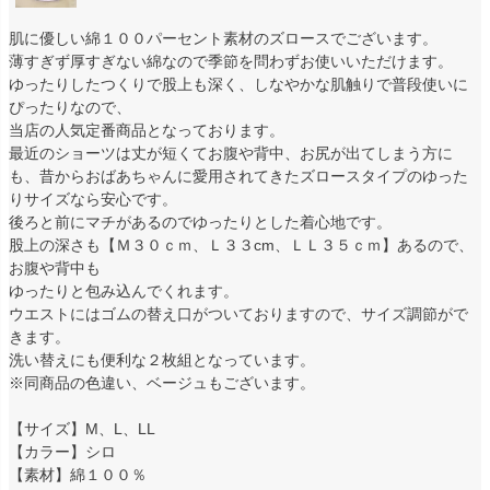
肌に優しい綿１００パーセント素材のズロースでございます。
薄すぎず厚すぎない綿なので季節を問わずお使いいただけます。
ゆったりしたつくりで股上も深く、しなやかな肌触りで普段使いに
ぴったりなので、
当店の人気定番商品となっております。
最近のショーツは丈が短くてお腹や背中、お尻が出てしまう方に
も、昔からおばあちゃんに愛用されてきたズロースタイプのゆった
りサイズなら安心です。
後ろと前にマチがあるのでゆったりとした着心地です。
股上の深さも【Ｍ３０ｃｍ、Ｌ３３cm、ＬＬ３５ｃｍ】あるので、
お腹や背中も
ゆったりと包み込んでくれます。
ウエストにはゴムの替え口がついておりますので、サイズ調節がで
きます。
洗い替えにも便利な２枚組となっています。
※同商品の色違い、ベージュもございます。
【サイズ】M、L、LL
【カラー】シロ
【素材】綿１００％