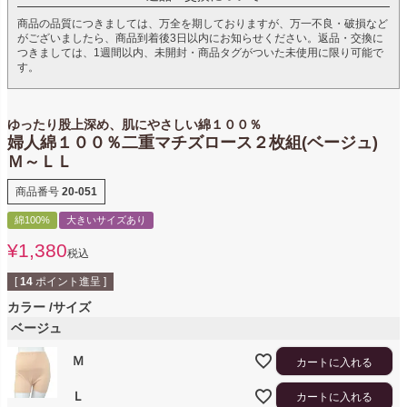
商品の品質につきましては、万全を期しておりますが、万一不良・破損など
がございましたら、商品到着後3日以内にお知らせください。返品・交換に
つきましては、1週間以内、未開封・商品タグがついた未使用に限り可能で
す。
ゆったり股上深め、肌にやさしい綿１００％
婦人綿１００％二重マチズロース２枚組(ベージュ)
Ｍ～ＬＬ
商品番号
20-051
綿100%
大きいサイズあり
¥
1,380
税込
[
14
ポイント進呈 ]
カラー
サイズ
ベージュ
Ｍ
カートに入れる
Ｌ
カートに入れる