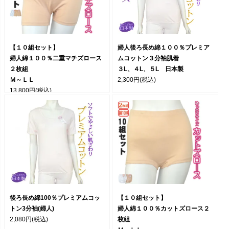
【１０組セット】
婦人後ろ長め綿１００％プレミア
婦人綿１００％二重マチズロース
ムコットン３分袖肌着
２枚組
３L、４L、５L 日本製
Ｍ～ＬＬ
2,300円
(税込)
13,800円
(税込)
後ろ長め綿100％プレミアムコッ
【１０組セット】
トン3分袖(婦人)
婦人綿１００％カットズロース２
2,080円
(税込)
枚組