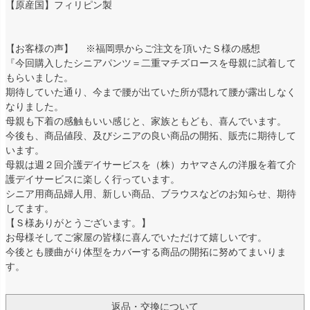
【原産国】フィリピン製
【お客様の声】 ※福岡県からご注文を頂いたＳ様の感想
『今回購入したシニアパンツ＝二重マチズロースを母親に試着して
もらいました。
期待していた通り、今まで腰が出ていた所が隠れて腰が露出しなく
なりました。
母親も下着の感触もいい感じと、家族ともども、喜んでいます。
今後も、商品値段、及びシニアの良い商品の開拓、販売に期待して
います。
母親は週２回介護デイサービスを（株）カヤマさんの洋服を着て介
護デイサービスに楽しく行っています。
シニア用商品婦人用、新しい商品、ブラウスなどのお知らせ、期待
してます。
【Ｓ様ありがとうございます。】
お母様そしてご家屋の皆様に喜んでいただけて嬉しいです。
今後とも腰曲がり体型をカバーする商品の開拓に努めてまいりま
す。
返品・交換について