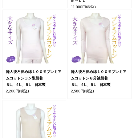
Ｍ～ＬＬ
11,000円
(税込)
婦人後ろ長め綿１００％プレミア
婦人後ろ長め綿１００％プレミア
ムコットンラン型肌着
ムコットン８分袖肌着
３L、４L、５L 日本製
３L、４L、５L 日本製
2,200円
(税込)
2,580円
(税込)