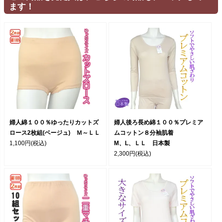
ます！
婦人綿１００％ゆったりカットズ
婦人後ろ長め綿１００％プレミア
ロース2枚組(ベージュ) Ｍ～ＬＬ
ムコットン８分袖肌着
1,100円
(税込)
M、L、ＬＬ 日本製
2,300円
(税込)