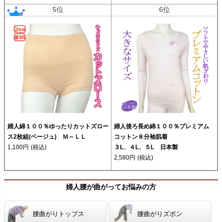
5位
6位
婦人綿１００％ゆったりカットズロー
婦人後ろ長め綿１００％プレミアム
ス2枚組(ベージュ) Ｍ～ＬＬ
コットン８分袖肌着
1,100円
(税込)
３L、４L、５L 日本製
2,580円
(税込)
婦人腰が曲がってお悩みの方
腰曲がりトップス
腰曲がりズボン