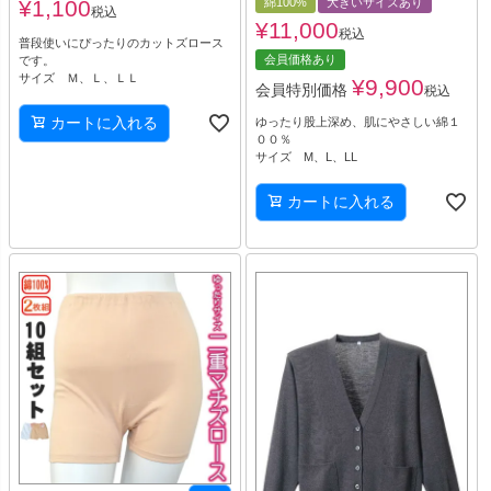
¥
1,100
綿100%
大きいサイズあり
税込
¥
11,000
税込
普段使いにぴったりのカットズロース
会員価格あり
です。
サイズ Ｍ、Ｌ、ＬＬ
¥
9,900
会員特別価格
税込
カートに入れる
ゆったり股上深め、肌にやさしい綿１
００％
サイズ M、L、LL
カートに入れる