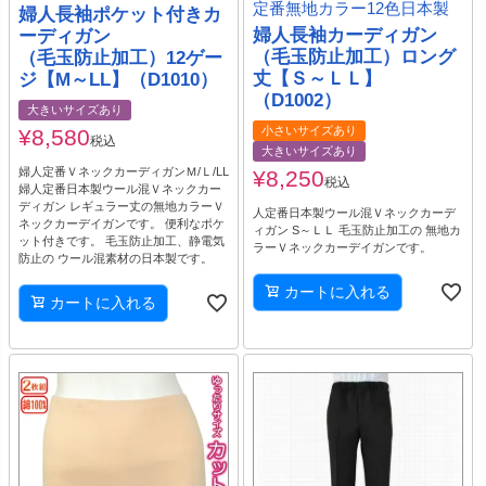
定番無地カラー12色日本製
婦人長袖ポケット付きカ
婦人長袖カーディガン
ーディガン
（毛玉防止加工）ロング
（毛玉防止加工）12ゲー
丈【Ｓ～ＬＬ】
ジ【M～LL】（D1010）
（D1002）
大きいサイズあり
小さいサイズあり
¥
8,580
税込
大きいサイズあり
婦人定番ＶネックカーディガンＭ/Ｌ/LL
¥
8,250
税込
婦人定番日本製ウール混Ｖネックカー
ディガン レギュラー丈の無地カラーＶ
人定番日本製ウール混Ｖネックカーデ
ネックカーデイガンです。 便利なポケ
ィガン S～ＬＬ 毛玉防止加工の 無地カ
ット付きです。 毛玉防止加工、静電気
ラーＶネックカーデイガンです。
防止の ウール混素材の日本製です。
カートに入れる
カートに入れる