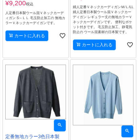
¥
9,200
税込
婦人定番ＶネックカーディガンＭ/Ｌ/LL
婦人定番日本製ウール混Ｖネックカー
人定番日本製ウール混Ｖネックカーデ
ディガン レギュラー丈の無地カラーＶ
ィガン S～ＬＬ 毛玉防止加工の 無地カ
ネックカーデイガンです。 便利なポケ
ラーＶネックカーデイガンです。
ット付きです。 毛玉防止加工、静電気
防止の ウール混素材の日本製です。
カートに入れる
カートに入れる
定番無地カラー3色日本製