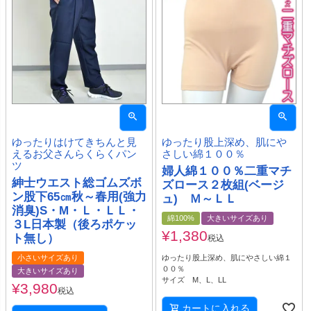
ゆったりはけてきちんと見
ゆったり股上深め、肌にや
えるお父さんらくらくパン
さしい綿１００％
ツ
婦人綿１００％二重マチ
紳士ウエスト総ゴムズボ
ズロース２枚組(ベージ
ン股下65㎝秋～春用(強力
ュ) Ｍ～ＬＬ
消臭)S・М・Ｌ・ＬＬ・
綿100%
大きいサイズあり
３L日本製（後ろポケッ
¥
1,380
ト無し）
税込
小さいサイズあり
ゆったり股上深め、肌にやさしい綿１
００％
大きいサイズあり
サイズ M、L、LL
¥
3,980
税込
カートに入れる