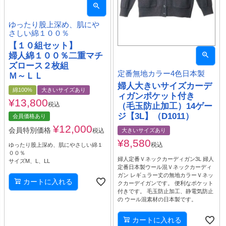
ゆったり股上深め、肌にや
さしい綿１００％
【１０組セット】
婦人綿１００％二重マチ
ズロース２枚組
定番無地カラー4色日本製
Ｍ～ＬＬ
婦人大きいサイズカーデ
綿100%
大きいサイズあり
ィガンポケット付き
¥
13,800
税込
（毛玉防止加工）14ゲー
ジ【3L】（D1011）
会員価格あり
¥
12,000
会員特別価格
大きいサイズあり
税込
¥
8,580
税込
ゆったり股上深め、肌にやさしい綿１
００％
婦人定番Ｖネックカーディガン3L 婦人
サイズM、L、LL
定番日本製ウール混Ｖネックカーディ
ガン レギュラー丈の無地カラーＶネッ
カートに入れる
クカーデイガンです。 便利なポケット
付きです。 毛玉防止加工、静電気防止
の ウール混素材の日本製です。
カートに入れる