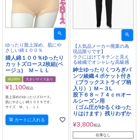
ゆったり股上深め、肌にや
【人気品メーカー廃業の為
さしい綿１００％
現品限りです】
ラクにはけてキチンと見え
婦人綿１００％ゆったり
る綾織でオシャレな高級感
カットズロース2枚組(ベ
紳士ゆったりくつろぎパ
ージュ) Ｍ～ＬＬ
ンツ綾織４ポケット付き
綿100%
大きいサイズあり
（ブラックストライブ柄
¥
1,100
入り））M～３L
税込
股下６８～７４ｃｍオー
股上深めのゆったりズロース。
ルシーズン用
肌にやさしい綿１００％です。
（ゴム圧がゆるくゆった
サイズ Ｍ、Ｌ、ＬＬ
りはけます）残りわずか
カートに入れる
¥
3,800
税込
在庫なし