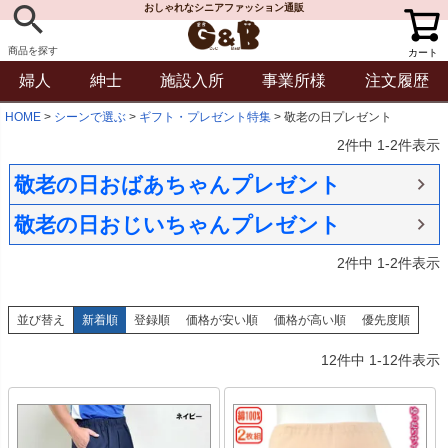
おしゃれなシニアファッション通販
商品を探す
カート
婦人
紳士
施設入所
事業所様
注文履歴
HOME
シーンで選ぶ
ギフト・プレゼント特集
敬老の日プレゼント
2
件中
1
-
2
件表示
敬老の日おばあちゃんプレゼント
敬老の日おじいちゃんプレゼント
2
件中
1
-
2
件表示
並び替え
新着順
登録順
価格が安い順
価格が高い順
優先度順
12
件中
1
-
12
件表示