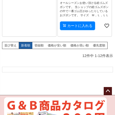
オールシーズンお使い頂ける総ゴムズ
ボンです。 当ショップの総ゴムズボン
の中で一番ゴム圧がゆったりしている
おズボンです。 サイズ Ｍ，Ｌ，ＬＬ
カートに入れる
並び替え
新着順
登録順
価格が安い順
価格が高い順
優先度順
12
件中
1
-
12
件表示
ペー
ジト
ップ
へ