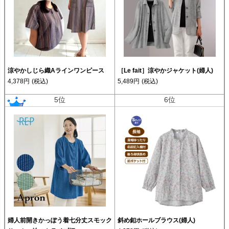
涼やかしじら織Aラインワンピース
［Le fait］涼やかジャケット(婦人)
4,378円
(税込)
5,489円
(税込)
5位
6位
婦人前開きかっぽう着七分丈スモック
斜め釦ホールブラウス(婦人)