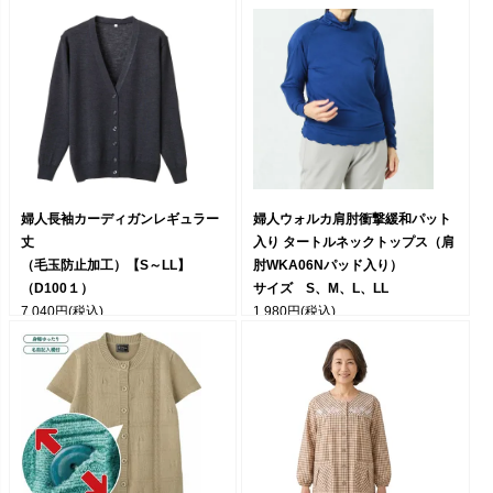
S/Ｍ/Ｌ/LL/3L
4,620円
(税込)
婦人長袖カーディガンレギュラー
婦人ウォルカ肩肘衝撃緩和パット
丈
入り タートルネックトップス（肩
（毛玉防止加工）【S～LL】
肘WKA06Nパッド入り）
（D100１）
サイズ S、M、L、LL
7,040円
(税込)
1,980円
(税込)