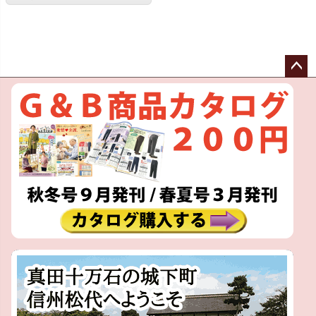
ペー
ジト
ップ
へ