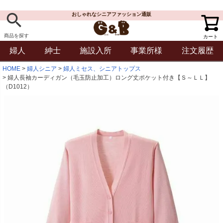
おしゃれなシニアファッション通販
商品を探す
カート
婦人
紳士
施設入所
事業所様
注文履歴
HOME
婦人シニア
婦人ミセス、シニアトップス
婦人長袖カーディガン（毛玉防止加工）ロング丈ポケット付き【Ｓ～ＬＬ】
（D1012）