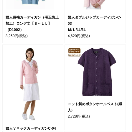
婦人長袖カーディガン（毛玉防止
婦人ダブルジップカーディガンC-
加工）ロング丈【Ｓ～ＬＬ】
03
（D1002）
Ｍ/Ｌ/LL/3L
8,250円
(税込)
4,620円
(税込)
ニット斜めボタンホールベスト(婦
人)
2,728円
(税込)
婦人ＶネックカーディガンC-04