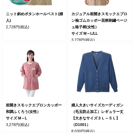
ニット斜めボタンホールベスト(婦
カジュアル前開きスモックエプロ
人)
ン袖ゴムカッポー花柄刺繍ベージ
2,728円
(税込)
ュ格子柄(女性）
サイズ M～L/LL
3,278円
(税込)
前開きスモックエプロンカッポー
婦人大きいサイズカーディガン
和調ふくろう(女性）
（毛玉防止加工）レギュラー丈
サイズ M～L
【大きなサイズ３Ｌ～５Ｌ】
3,278円
(税込)
（D1001）
8,030円
(税込)