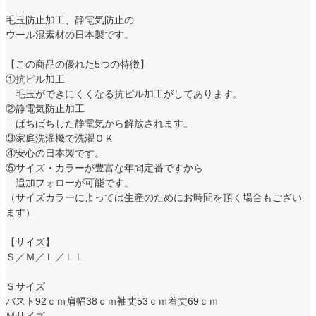
毛玉防止加工、静電気防止の
ウール混素材の日本製です。
【この商品の優れた5つの特徴】
①抗ピル加工
毛玉ができにくくなる抗ピル加工がしてあります。
②静電気防止加工
ぱちぱちした静電気から解放されます。
③家庭洗濯機で洗濯ＯＫ
④安心の日本製です。
⑤サイズ・カラーが豊富な年間定番ですから
追加フォローが可能です。
（サイズカラーによっては生産のためにお時間を頂く場合もござい
ます）
【サイズ】
Ｓ／Ｍ／Ｌ／ＬＬ
Ｓサイズ
バスト92ｃｍ肩幅38ｃｍ袖丈53ｃｍ着丈69ｃｍ
Ｍサイズ