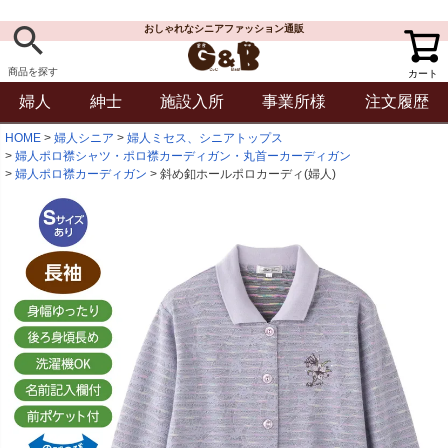
おしゃれなシニアファッション通販
商品を探す
カート
婦人
紳士
施設入所
事業所様
注文履歴
HOME
婦人シニア
婦人ミセス、シニアトップス
婦人ポロ襟シャツ・ポロ襟カーディガン・丸首ーカーディガン
婦人ポロ襟カーディガン
斜め釦ホールポロカーディ(婦人)