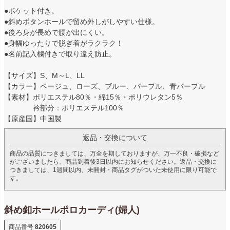
●ポケット付き。
●斜めボタンホールで留め外しがしやすい仕様。
●後ろ身が長めで腰が出にくい。
●身幅ゆったりで脱ぎ着がラクラク！
●名前記入欄付きで取り違え防止。
【サイズ】S、M～L、LL
【カラー】ベージュ、ローズ、ブルー、パープル、青パープル
【素材】ポリエステル80％・綿15％・ポリウレタン5％
衿部分：ポリエステル100％
【原産国】中国製
返品・交換について
商品の品質につきましては、万全を期しておりますが、万一不良・破損など
がございましたら、商品到着後3日以内にお知らせください。返品・交換に
つきましては、1週間以内、未開封・商品タグがついた未使用に限り可能で
す。
斜め釦ホールポロカーディ(婦人)
商品番号
820605