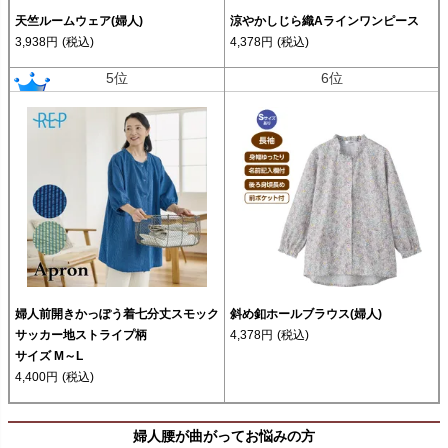
天竺ルームウェア(婦人)
涼やかしじら織Aラインワンピース
3,938円
(税込)
4,378円
(税込)
5位
6位
婦人前開きかっぽう着七分丈スモック
斜め釦ホールブラウス(婦人)
サッカー地ストライプ柄
4,378円
(税込)
サイズ M～L
4,400円
(税込)
婦人腰が曲がってお悩みの方