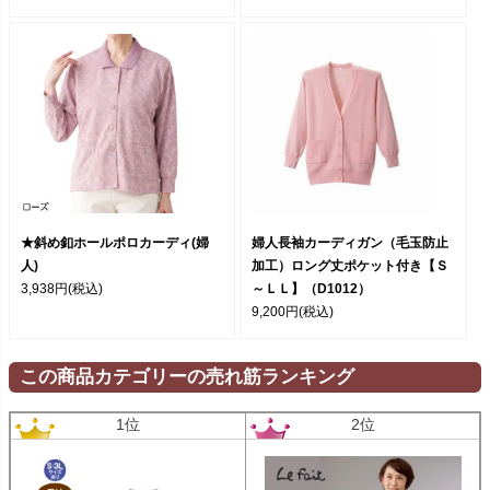
★斜め釦ホールポロカーディ(婦
婦人長袖カーディガン（毛玉防止
人)
加工）ロング丈ポケット付き【Ｓ
3,938円
(税込)
～ＬＬ】（D1012）
9,200円
(税込)
この商品カテゴリーの売れ筋ランキング
1位
2位