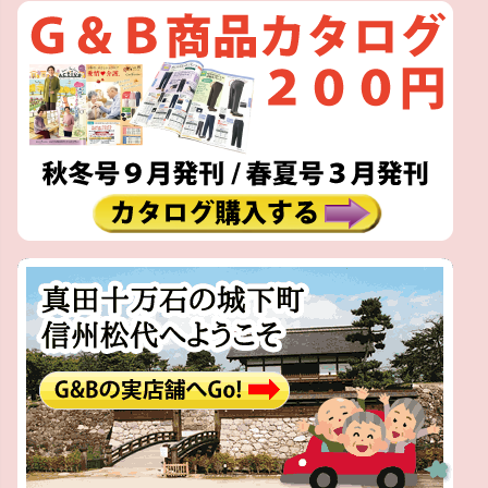
ペー
ジト
ップ
へ