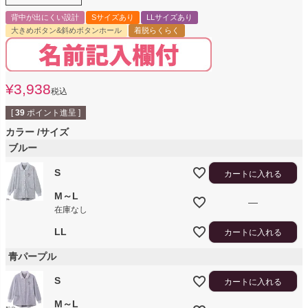
背中が出にくい設計
Sサイズあり
LLサイズあり
大きめボタン&斜めボタンホール
着脱らくらく
¥
3,938
税込
[
39
ポイント進呈 ]
カラー
サイズ
ブルー
S
カートに入れる
M～L
—
在庫なし
LL
カートに入れる
青パープル
S
カートに入れる
M～L