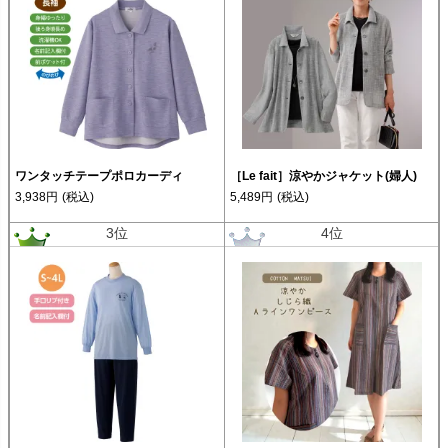
ワンタッチテープポロカーディ
［Le fait］涼やかジャケット(婦人)
3,938円
(税込)
5,489円
(税込)
3位
4位