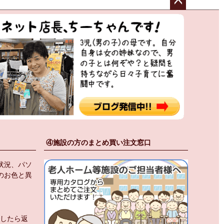
ペー
ジト
ップ
へ
④施設の方のまとめ買い注文窓口
状況、パソ
のお色と異
でしたら返