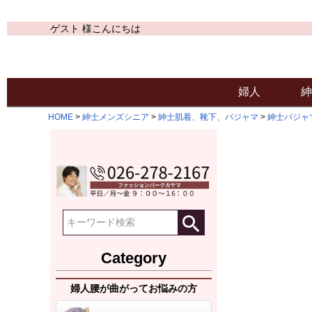
ゲスト 様こんにちは
婦人
紳
HOME
紳士メンズシニア
紳士肌着、靴下、パジャマ
紳士パジャ
Category
婦人腰が曲がってお悩みの方