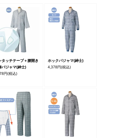
ンタッチテープ＋腰開き
ホックパジャマ(紳士)
柳パジャマ(紳士)
4,378円
(税込)
578円
(税込)