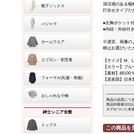
清涼感のある楊
靴下ソックス
打合せタイプだ
●左胸ポケット
パジャマ
●内紐・外紐付
※適宜、画像の
ホームウエア
柄はお選びいた
エプロン・割烹着
【サイズ】M、L
【カラー】ブル
【素材】綿100
フォーマル(礼服・喪服)
【原産国】日本
おしゃれな小物
商品の品質につ
商品到着後3日
タグがついた未
紳士シニア全般
トップス
この商品を