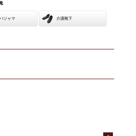
靴
パジャマ
介護靴下