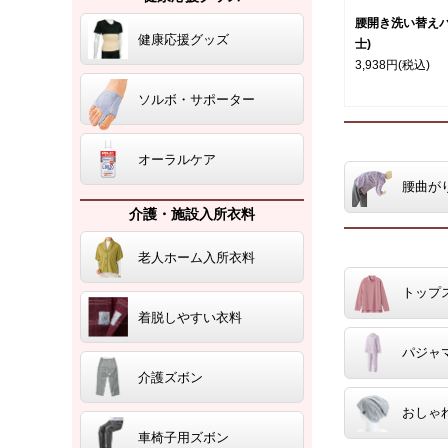
腰開き洗い替えパ
健康応援グッズ
士)
3,938円
(税込)
ソルボ・サポーター
オーラルケア
腰曲が
介護・施設入所衣料
老人ホーム入所衣料
トップ
着脱しやすい衣料
パジャ
介護ズボン
おしゃ
車椅子用ズボン