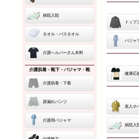
病院入院
トップ
タオル・バスタオル
パジャ
介護ヘルパーさん衣料
介護肌着・靴下・パジャマ・靴
健康応
介護肌着・下着
尿漏れパンツ
老人ホ
介護用パジャマ
病院入
介護靴下