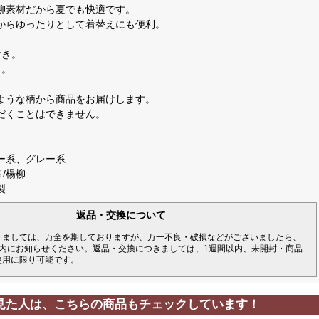
柳素材だから夏でも快適です。
からゆったりとして着替えにも便利。
付き。
き。
ような柄から商品をお届けします。
だくことはできません。
ー系、グレー系
％/楊柳
製
返品・交換について
きましては、万全を期しておりますが、万一不良・破損などがございましたら、
以内にお知らせください。返品・交換につきましては、1週間以内、未開封・商品
使用に限り可能です。
見た人は、こちらの商品もチェックしています！