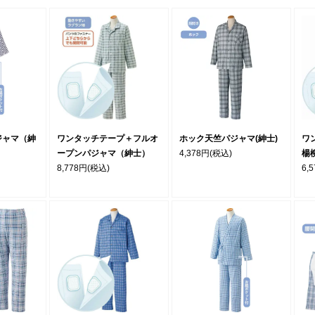
ジャマ（紳
ワンタッチテープ＋フルオ
ホック天竺パジャマ(紳士)
ワ
ープンパジャマ（紳士）
4,378円
(税込)
楊
8,778円
(税込)
6,