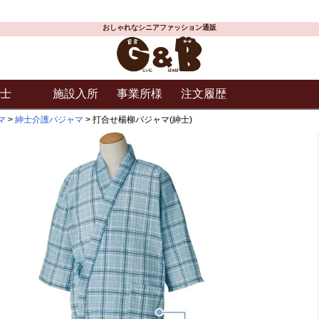
おしゃれなシニアファッション通販
士
施設入所
事業所様
注文履歴
マ
紳士介護パジャマ
打合せ楊柳パジャマ(紳士)