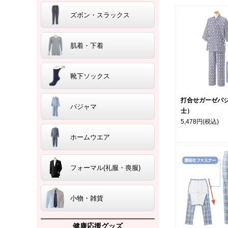
ズボン・スラックス
肌着・下着
靴下ソックス
打合せガーゼパ
パジャマ
士）
5,478円
(税込)
ホームウエア
フォーマル(礼服・喪服)
小物・雑貨
健康応援グッズ