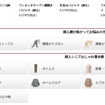
ンツ(紳
ワンタッチテープ＋腰開き
打合せパジャマ（紳士）
フ
パジャマ（紳士）
6,578円
(税込)
ツ
6,578円
(税込)
3,
婦人腰が曲がってお悩みの
りトップス
腰曲がりズボン
腰曲が
婦人シニアおしゃれ着全般
ス
ボトムス
肌着・
マ
ホームウエア
エプロ
れな小物