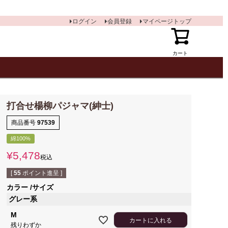
ログイン
会員登録
マイページトップ
カート
打合せ楊柳パジャマ(紳士)
商品番号
97539
綿100%
¥
5,478
税込
[
55
ポイント進呈 ]
カラー
サイズ
グレー系
M
カートに入れる
残りわずか