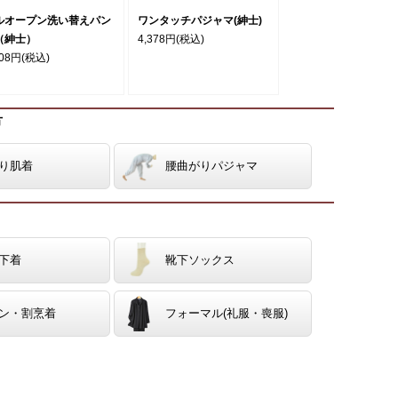
ルオープン洗い替えパン
ワンタッチパジャマ(紳士)
（紳士）
4,378円
(税込)
608円
(税込)
方
り肌着
腰曲がりパジャマ
下着
靴下ソックス
ン・割烹着
フォーマル(礼服・喪服)