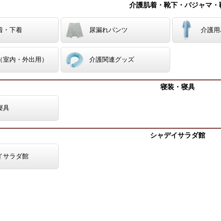
介護肌着・靴下・パジャマ・
着・下着
尿漏れパンツ
介護用
（室内・外出用）
介護関連グッズ
寝装・寝具
寝具
シャデイサラダ館
イサラダ館