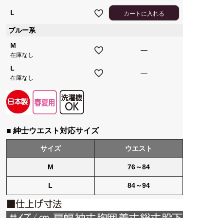
L
カートに入れる
ブルー系
M
—
在庫なし
L
—
在庫なし
■ 紳士ウエスト対応サイズ
サイズ
ウエスト
M
76～84
L
84～94