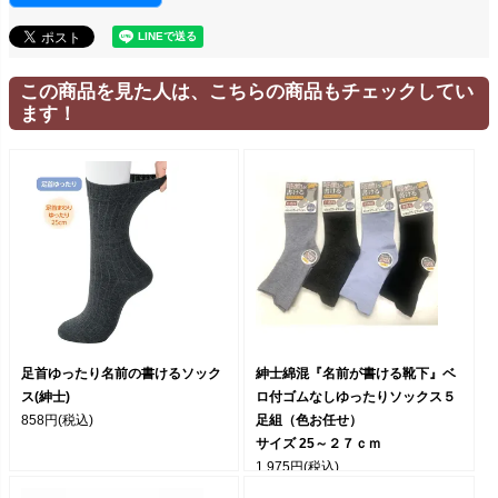
この商品を見た人は、こちらの商品もチェックしてい
ます！
足首ゆったり名前の書けるソック
紳士綿混『名前が書ける靴下』ベ
ス(紳士)
ロ付ゴムなしゆったりソックス５
858円
(税込)
足組（色お任せ）
サイズ 25～２７ｃｍ
1,975円
(税込)