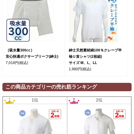
［吸水量300cc］
紳士天然素材綿100％クレープ半
安心快適ボクサーブリーフ(紳士)
袖Ｕ首シャツ(2枚組)
7,018円
(税込)
サイズ M、L、LL
1,980円
(税込)
この商品カテゴリーの売れ筋ランキング
1位
2位