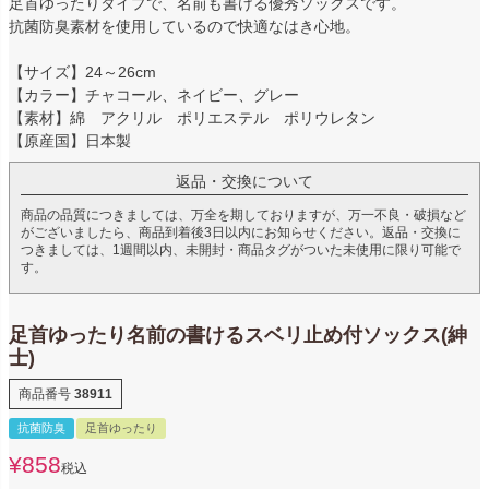
足首ゆったりタイプで、名前も書ける優秀ソックスです。
抗菌防臭素材を使用しているので快適なはき心地。
【サイズ】24～26cm
【カラー】チャコール、ネイビー、グレー
【素材】綿 アクリル ポリエステル ポリウレタン
【原産国】日本製
返品・交換について
商品の品質につきましては、万全を期しておりますが、万一不良・破損など
がございましたら、商品到着後3日以内にお知らせください。返品・交換に
つきましては、1週間以内、未開封・商品タグがついた未使用に限り可能で
す。
足首ゆったり名前の書けるスベリ止め付ソックス(紳
士)
商品番号
38911
抗菌防臭
足首ゆったり
¥
858
税込