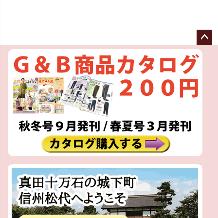
ペー
ジト
ップ
へ