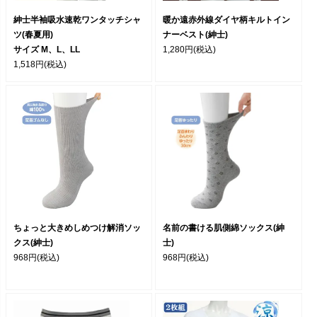
紳士半袖吸水速乾ワンタッチシャ
暖か遠赤外線ダイヤ柄キルトイン
ツ(春夏用)
ナーベスト(紳士)
サイズ M、L、LL
1,280円
(税込)
1,518円
(税込)
ちょっと大きめしめつけ解消ソッ
名前の書ける肌側綿ソックス(紳
クス(紳士)
士)
968円
(税込)
968円
(税込)