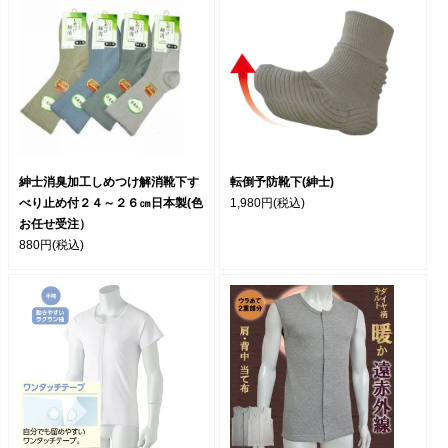
紳士消臭加工しめつけ解消靴下す
転倒予防靴下(紳士)
べり止め付２４～２６㎝日本製(色
1,980円
(税込)
お任せ受注）
880円
(税込)