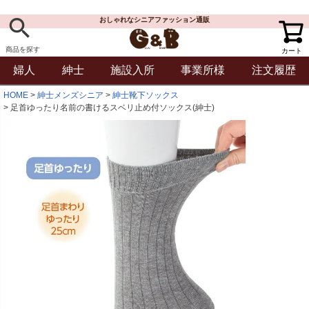
おしゃれなシニアファッション通販
商品を探す
カート
婦人
紳士
施設入所
事業所様
注文履歴
HOME
紳士メンズシニア
紳士靴下ソックス
足首ゆったり名前の書けるスベリ止め付ソックス(紳士)