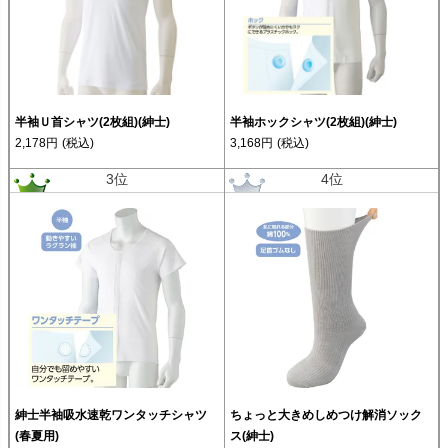
半袖Ｕ首シャツ(2枚組)(紳士)
半袖ホックシャツ(2枚組)(紳士)
2,178円
(税込)
3,168円
(税込)
3位
4位
紳士半袖吸水速乾ワンタッチシャツ
ちょっと大きめしめつけ解消ソック
(春夏用)
ス(紳士)