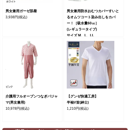
男女兼用ガーゼ肌着
男女兼用防水おむつカバーすいと
3,938円
(税込)
るオムツコート染み出しをカバ
ー！［吸水量60㏄］
(レギュラータイプ)
サイズ M、L、LL
4,378円
(税込)
介護用フルオープンつなぎパジャ
【グンゼ快適工房】
マ(男女兼用)
半袖V首(紳士)
10,978円
(税込)
1,210円
(税込)