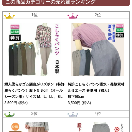
この商品カテゴリーの売れ筋ランキング
1位
2位
婦人柔らかゴム腰曲がりズボン（特許
特許こしらくパンツ吸水・発散素材
腰らくパンツ）股下５８cm（オール
ルミエース 春夏用（婦人）
シーズン用）サイズ M、L、LL、３L
股下58cm
3,500円
(税込)
3,500円
(税込)
3位
4位