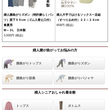
婦人腰曲がりズボン（特許腰らくパン
婦人片手ではけるソックス一足組
ツ）股下５５cm（ゴム入替え口付）
（すべり止め付）２２～２４cm
春夏用
858円
(税込)
M～３L 日本製
3,500円
(税込)
婦人腰が曲がってお悩みの方
腰曲がりトップス
腰曲がりズボン
腰曲がり肌着
腰曲がりパジャマ
婦人シニアおしゃれ着全般
トップス
ボトムス