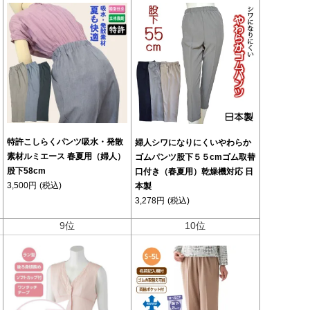
特許こしらくパンツ吸水・発散
婦人シワになりにくいやわらか
素材ルミエース 春夏用（婦人）
ゴムパンツ股下５５cmゴム取替
股下58cm
口付き（春夏用）乾燥機対応 日
3,500円
(税込)
本製
3,278円
(税込)
9位
10位