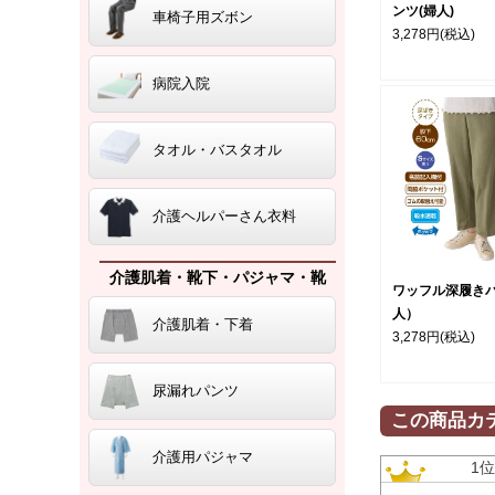
ンツ(婦人)
車椅子用ズボン
3,278円
(税込)
病院入院
タオル・バスタオル
介護ヘルパーさん衣料
介護肌着・靴下・パジャマ・靴
ワッフル深履き
人）
介護肌着・下着
3,278円
(税込)
尿漏れパンツ
この商品カ
介護用パジャマ
1