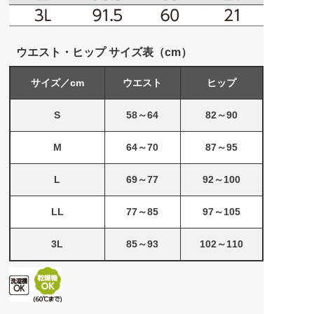
ウエスト・ヒップ サイズ表（cm）
サイズ／cm
ウエスト
ヒップ
S
58～64
82～90
M
64～70
87～95
L
69～77
92～100
LL
77～85
97～105
3L
85～93
102～110