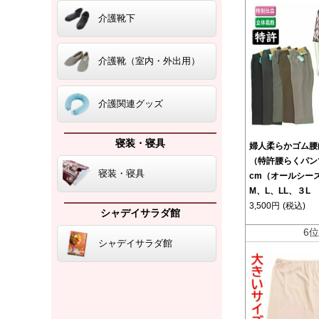
介護靴下
介護靴（室内・外出用）
介護関連グッズ
寝装・寝具
婦人柔らかゴム腰
（特許腰らくパン
寝装・寝具
cm（オールシー
M、L、LL、３L
3,500円
(税込)
シャデイサラダ館
6
シャデイサラダ館