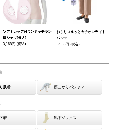
ソフトカップ付ワンタッチラン
おしりスルッとカチオンライト
型シャツ(婦人)
パンツ
3,168円
(税込)
3,938円
(税込)
方
り肌着
腰曲がりパジャマ
般
下着
靴下ソックス