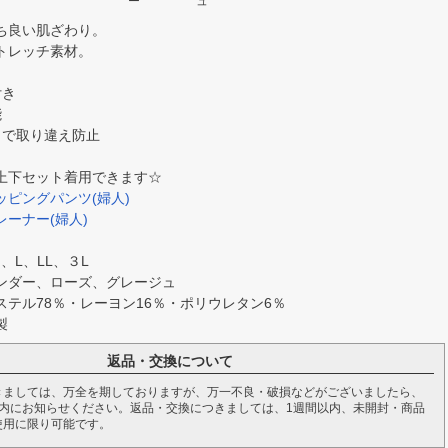
ー
ュ
ち良い肌ざわり。
トレッチ素材。
付き
能
きで取り違え防止
上下セット着用できます☆
ピングパンツ(婦人)
ーナー(婦人)
、L、LL、３L
ンダー、ローズ、グレージュ
テル78％・レーヨン16％・ポリウレタン6％
製
返品・交換について
きましては、万全を期しておりますが、万一不良・破損などがございましたら、
以内にお知らせください。返品・交換につきましては、1週間以内、未開封・商品
使用に限り可能です。