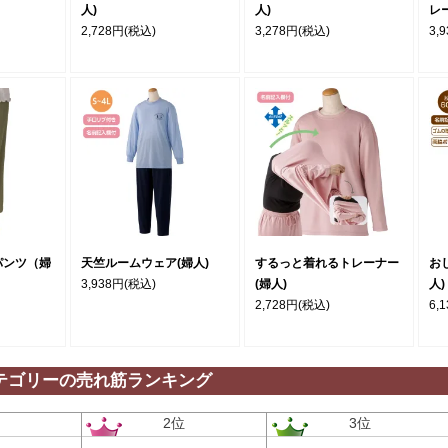
人)
人)
レ
2,728円
(税込)
3,278円
(税込)
3,
パンツ（婦
天竺ルームウェア(婦人)
するっと着れるトレーナー
お
3,938円
(税込)
(婦人)
人)
2,728円
(税込)
6,
テゴリーの売れ筋ランキング
位
2位
3位