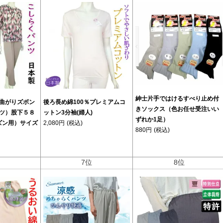
紳士片手ではけるすべり止め付
曲がりズボン
後ろ長め綿100％プレミアムコ
きソックス（色お任せ受注いい
ツ）股下５８
ットン3分袖(婦人)
ずれか1足）
ズン用）サイズ
2,080円
(税込)
880円
(税込)
位
7位
8位