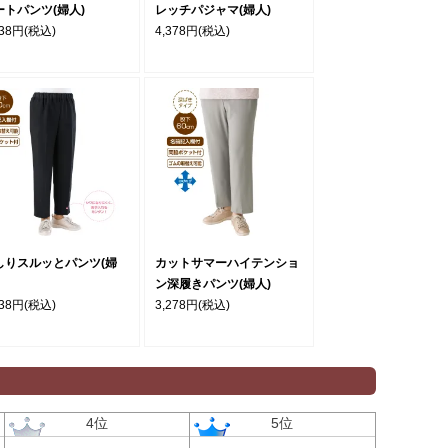
ートパンツ(婦人)
レッチパジャマ(婦人)
938円
(税込)
4,378円
(税込)
しりスルッとパンツ(婦
カットサマーハイテンショ
ン深履きパンツ(婦人)
138円
(税込)
3,278円
(税込)
4位
5位