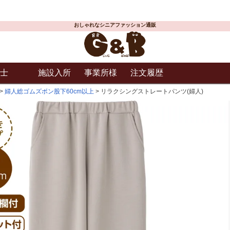
おしゃれなシニアファッション通販
士
施設入所
事業所様
注文履歴
婦人総ゴムズボン股下60cm以上
リラクシングストレートパンツ(婦人)