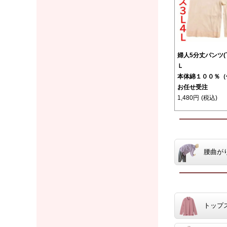
婦人5分丈パンツ
Ｌ
本体綿１００％（
お任せ受注
1,480円
(税込)
腰曲が
トップ