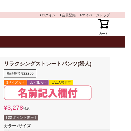
ログイン
会員登録
マイページトップ
カート
リラクシングストレートパンツ(婦人)
商品番号
822255
Sサイズあり
LL・3Lあり
ゴム入替え可
¥
3,278
税込
[
33
ポイント進呈 ]
カラー
サイズ