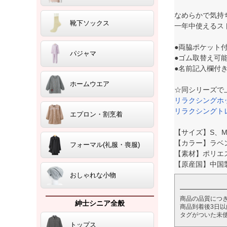
なめらかで気持
靴下ソックス
一年中使えるス
●両脇ポケット
パジャマ
●ゴム取替え可
●名前記入欄付
ホームウエア
☆同シリーズで
リラクシングホッ
リラクシングトレ
エプロン・割烹着
【サイズ】S、M
【カラー】ラベ
フォーマル(礼服・喪服)
【素材】ポリエス
【原産国】中国
おしゃれな小物
商品の品質につ
紳士シニア全般
商品到着後3日
タグがついた未
トップス