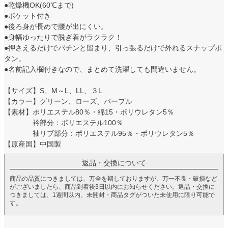
●乾燥機OK(60℃まで)
●ポケット付き
●後ろ身が長めで腰が出にくい。
●身幅ゆったりで脱ぎ着がラクラク！
●押さえるだけでパチンと留まり、引っ張るだけで外れるスナップボ
タン。
●名前記入欄付きなので、まとめて洗濯しても間違いません。
【サイズ】S、M～L、LL、３L
【カラー】グリーン、ローズ、パープル
【素材】ポリエステル80％・綿15・ポリウレタン5％
衿部分：ポリエステル100％
袖リブ部分：ポリエステル95％・ポリウレタン5％
【原産国】中国製
返品・交換について
商品の品質につきましては、万全を期しておりますが、万一不良・破損など
がございましたら、商品到着後3日以内にお知らせください。返品・交換に
つきましては、1週間以内、未開封・商品タグがついた未使用に限り可能で
す。