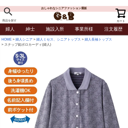
おしゃれなシニアファッション通販
商品を探す
カート
婦人
紳士
施設入所
事業所様
注文履歴
HOME
婦人シニア
婦人ミセス、シニアトップス
婦人長袖トップス
スナップ釦ポロカーディ(婦人)