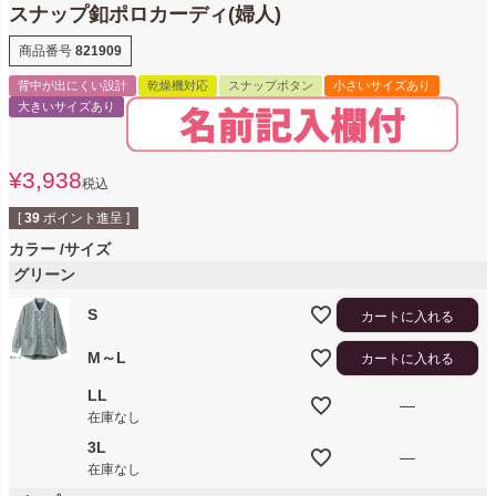
スナップ釦ポロカーディ(婦人)
商品番号
821909
背中が出にくい設計
乾燥機対応
スナップボタン
小さいサイズあり
大きいサイズあり
¥
3,938
税込
[
39
ポイント進呈 ]
カラー
サイズ
グリーン
S
カートに入れる
M～L
カートに入れる
LL
—
在庫なし
3L
—
在庫なし