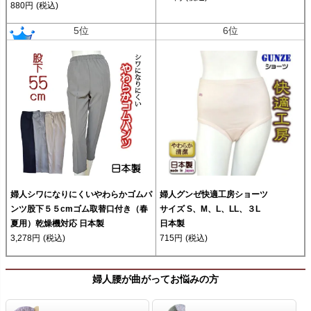
880円
(税込)
5位
6位
婦人シワになりにくいやわらかゴムパ
婦人グンゼ快適工房ショーツ
ンツ股下５５cmゴム取替口付き（春
サイズ S、M、L、LL、３L
夏用）乾燥機対応 日本製
日本製
3,278円
(税込)
715円
(税込)
婦人腰が曲がってお悩みの方