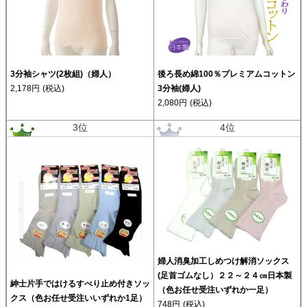
3分袖シャツ(2枚組)（婦人）
後ろ長め綿100％プレミアムコットン
2,178円
(税込)
3分袖(婦人)
2,080円
(税込)
3位
4位
婦人消臭加工しめつけ解消ソックス
(足首ゴムなし）２２～２４㎝日本製
紳士片手ではけるすべり止め付きソッ
（色お任せ受注いずれか一足）
クス（色お任せ受注いいずれか1足）
748円
(税込)