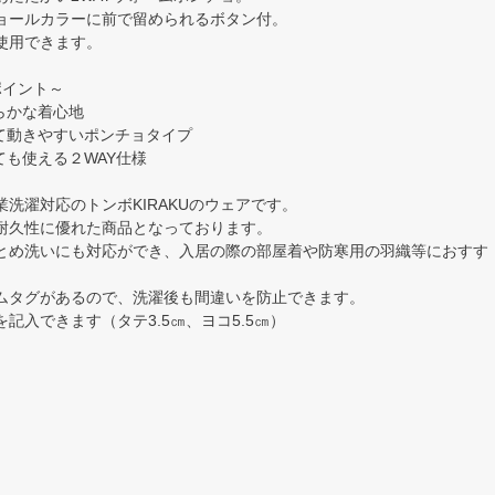
ョールカラーに前で留められるボタン付。
使用できます。
ポイント～
らかな着心地
れて動きやすいポンチョタイプ
ても使える２WAY仕様
洗濯対応のトンボKIRAKUのウェアです。
耐久性に優れた商品となっております。
とめ洗いにも対応ができ、入居の際の部屋着や防寒用の羽織等におすす
ムタグがあるので、洗濯後も間違いを防止できます。
記入できます（タテ3.5㎝、ヨコ5.5㎝）