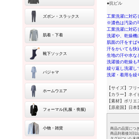
●抗ピル
工業洗濯に対応
ズボン・スラックス
※濃色は汚染の
工業洗濯に対応
肌着・下着
洗濯や、乾燥機
肌面の汗をすば
汗をかいても快
靴下ソックス
生地の汗や水な
洗濯後の乾燥も
繰り返し洗濯し
パジャマ
洗濯・着用を繰
【サイズ】フリ
ホームウエア
【カラー】ネイ
【素材】ポリエス
【原産国】日本
フォーマル(礼服・喪服)
小物・雑貨
商品の品質につ
商品到着後3日
タグがついた未