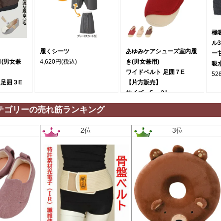
極
ル
履くシーツ
あゆみケアシューズ室内履
ー
(男女兼
4,620円
(税込)
き(男女兼用)
吸
ワイドベルト 足囲７E
52
 足囲３E
【片方販売】
サイズ S～３L
2,200円
(税込)
テゴリーの売れ筋ランキング
位
2位
3位