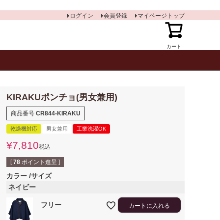
ログイン
会員登録
マイページトップ
カート
KIRAKUポンチョ(男女兼用)
商品番号
CR844-KIRAKU
乾燥機対応
男女兼用
工業洗濯OK
¥
7,810
税込
[
78
ポイント進呈 ]
カラー
サイズ
ネイビー
フリー
カートに入れる