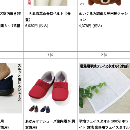
ズ室内履き(男
ぬいぐるみ調低反発円座クッシ
ＩＲ血流革命骨盤ベルト【骨
ョン
盤】
足囲３～７E相
4,378円
(税込)
6,930円
(税込)
位
7位
8位
出用
あゆみケアシューズ室内履き(男
平地フェイスタオル 100匁 ホワ
兼用)
女兼用)
イト 無地 業務用フェイスタオル