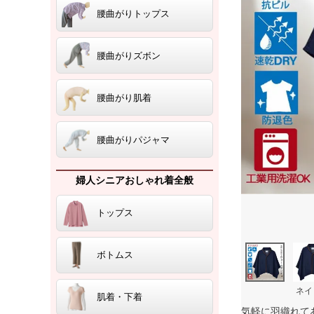
腰曲がりトップス
腰曲がりズボン
腰曲がり肌着
腰曲がりパジャマ
婦人シニアおしゃれ着全般
トップス
ボトムス
ネイ
肌着・下着
気軽に羽織れて