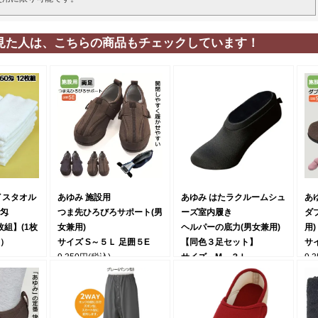
見た人は、こちらの商品もチェックしています！
イスタオル
あゆみ 施設用
あゆみ はたラクルームシュ
あ
0匁
つま先ひろびろサポート(男
ーズ室内履き
ダ
2枚組】(1枚
女兼用)
ヘルパーの底力(男女兼用)
用)
円）
サイズ S～５Ｌ 足囲５E
【同色３足セット】
サ
9,350円
(税込)
サイズ M～３Ｌ
9,
3,300円
(税込)