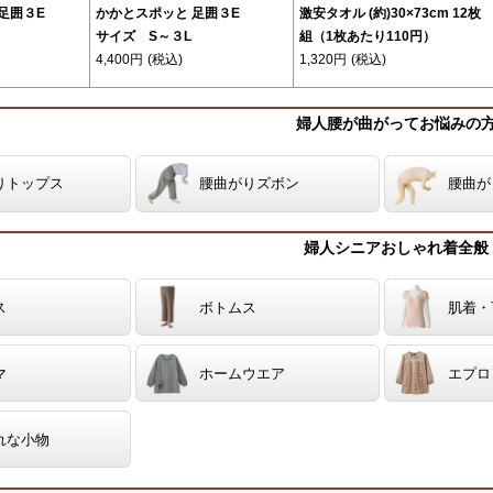
足囲３E
かかとスポッと 足囲３E
激安タオル (約)30×73cm 12枚
サイズ S～３L
組（1枚あたり110円）
4,400円
(税込)
1,320円
(税込)
婦人腰が曲がってお悩みの
りトップス
腰曲がりズボン
腰曲が
婦人シニアおしゃれ着全般
ス
ボトムス
肌着・
マ
ホームウエア
エプロ
れな小物