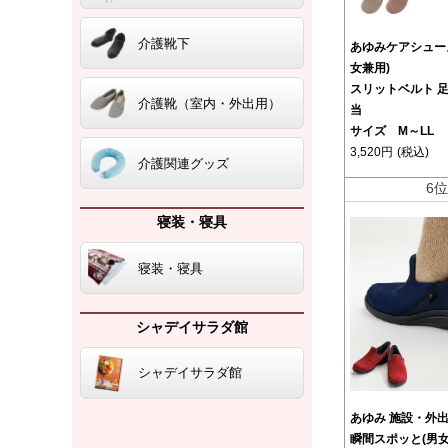
介護靴下
あゆみケアシュー
女兼用)
スリットベルト 
介護靴（室内・外出用）
当
サイズ M～LL
3,520円
(税込)
介護関連グッズ
6
寝装・寝具
寝装・寝具
シャデイサラダ館
シャデイサラダ館
あゆみ 施設・外
瞬間スポッと(男女