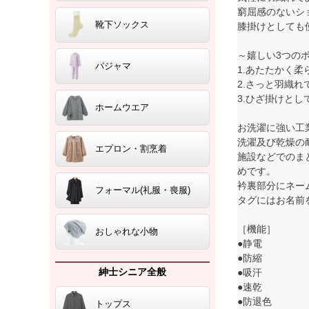
窮屈感のないシ
靴下ソックス
膝掛けとしても
～嬉しい3つの
パジャマ
1.あたたかく柔
2.さっと羽織
3.ひざ掛けとし
ホームウエア
お洗濯に強い工業
洗濯及び乾燥の
エプロン・割烹着
施設などでのま
めです。
衿裏部分にネー
フォーマル(礼服・喪服)
タグにはお名前を
［機能］
おしゃれな小物
●静電
●防縮
紳士シニア全般
●吸汗
●速乾
●防退色
トップス