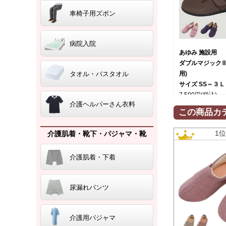
車椅子用ズボン
病院入院
あゆみ 施設用
ダブルマジックⅢ
用)
タオル・バスタオル
サイズ SS～３Ｌ
7,590円
(税込)
介護ヘルパーさん衣料
この商品カ
1
介護肌着・靴下・パジャマ・靴
介護肌着・下着
尿漏れパンツ
介護用パジャマ