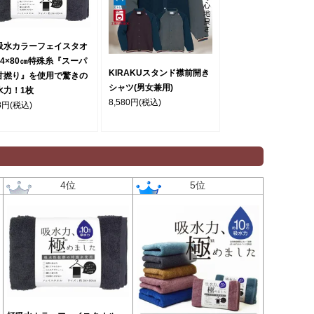
吸水カラーフェイスタオ
34×80㎝特殊糸『スーパ
KIRAKUスタンド襟前開き
甘撚り』を使用で驚きの
シャツ(男女兼用)
水力！1枚
8,580円
(税込)
8円
(税込)
4位
5位