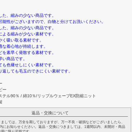
した、縮みの少ない商品です。
可能性がございますので、白物と分けてお洗いください。
した、縮みの少ない商品です。
による縮みが少ない素材です。
やく吸い取る素材です。
適な着心地が持続します。
どを素早く発散する素材です。
早い商品です。
ても色褪せしにくい素材です。
り返しても毛玉のできにくい素材です。
ー
ビー
テル90％ / 綿10％/リップルウェーブEX防縮ニット
製
返品・交換について
きましては、万全を期しておりますが、万一不良・破損などがございましたら、
以内にお知らせください。返品・交換につきましては、1週間以内、未開封・商品
使用に限り可能です。