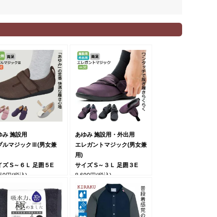
ゆみ 施設用
あゆみ 施設用・外出用
ブルマジックⅢ(男女兼
エレガントマジック(男女兼
用)
イズ S～６Ｌ 足囲５E
サイズ S～３Ｌ 足囲３E
350円
(税込)
8,690円
(税込)