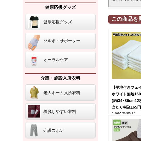
健康応援グッズ
この商品を
健康応援グッズ
ソルボ・サポーター
オーラルケア
介護・施設入所衣料
【平地付きフェ
老人ホーム入所衣料
ホワイト無地16
(約)34×86cm1
当たり税込165
着脱しやすい衣料
1,980円
(税込)
介護ズボン