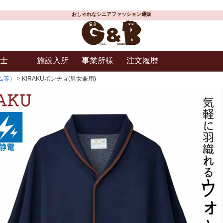
おしゃれなシニアファッション通販
士
施設入所
事業所様
注文履歴
ム等）
KIRAKUポンチョ(男女兼用)