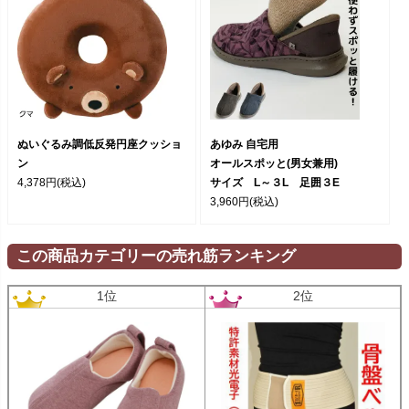
ぬいぐるみ調低反発円座クッショ
あゆみ 自宅用
ン
オールスポッと(男女兼用)
4,378円
(税込)
サイズ L～３L 足囲３E
3,960円
(税込)
この商品カテゴリーの売れ筋ランキング
1位
2位