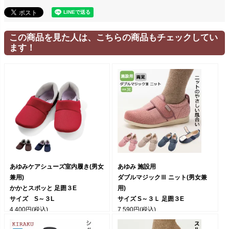
この商品を見た人は、こちらの商品もチェックしてい
ます！
あゆみケアシューズ室内履き(男女
あゆみ 施設用
兼用)
ダブルマジックⅢ ニット(男女兼
かかとスポッと 足囲３E
用)
サイズ S～３L
サイズ S～３Ｌ 足囲３E
4,400円
(税込)
7,590円
(税込)