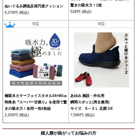
驚きの吸水力！1枚
ぬいぐるみ調低反発円座クッション
528円
(税込)
4,378円
(税込)
5位
6位
極吸水カラーフェイスタオル34×80㎝
あゆみ 施設・外出用
特殊糸『スーパー甘撚り』を使用で驚
瞬間スポッと(男女兼用)
きの吸水力！各同一色5枚組
サイズ S～３Ｌ 足囲３E
2,200円
(税込)
7,590円
(税込)
婦人腰が曲がってお悩みの方