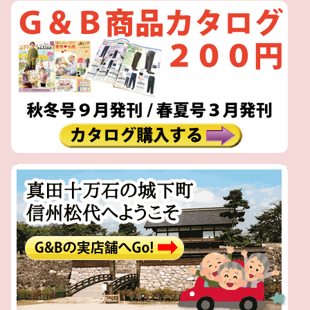
ペー
ジト
ップ
へ