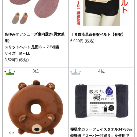
あゆみケアシューズ室内履き(男女兼
ＩＲ血流革命骨盤ベルト【骨盤】
用)
6,930円
(税込)
スリットベルト 足囲３～７E相当
サイズ M～LL
3,520円
(税込)
3位
4位
極吸水カラーフェイスタオル34×80㎝
特殊糸『スーパー甘撚り』を使用で