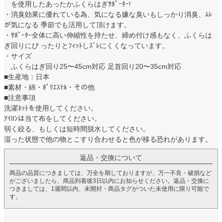
を使用したあったかふくらはぎｻﾎﾟｰﾀｰ!
・消臭効果に優れている為、気になる嫌な臭いもしっかり消臭、ﾑﾚ
が気になる 季節でも活用して頂けます。
・ｻﾎﾟｰﾀｰ全体に高い伸縮性を持たせ、締め付け感もなく、ふくらは
ぎ回りにぴ ったりとﾌｨｯﾄしｽﾞﾚにくくなっています。
・サイズ
ふくらはぎ回り25〜45cm対応 足首回り20〜35cm対応
■生産地：日本
■素材・綿・ﾎﾟﾘｴｽﾃﾙ・その他
■注意事項
洗濯ﾈｯﾄを使用してください。
ｱｲﾛﾝは当て布をしてください。
弱く絞る、もしくは短時間脱水してください。
湿った状態で他の物とこすり合わせると色が移る恐れがあります。
返品・交換について
商品の品質につきましては、万全を期しておりますが、万一不良・破損など
がございましたら、商品到着後3日以内にお知らせください。返品・交換に
つきましては、1週間以内、未開封・商品タグがついた未使用に限り可能で
す。