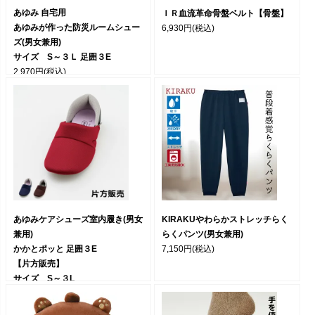
あゆみ 自宅用
ＩＲ血流革命骨盤ベルト【骨盤】
あゆみが作った防災ルームシュー
6,930円
(税込)
ズ(男女兼用)
サイズ S～３Ｌ 足囲３E
2,970円
(税込)
あゆみケアシューズ室内履き(男女
KIRAKUやわらかストレッチらく
兼用)
らくパンツ(男女兼用)
かかとポッと 足囲３E
7,150円
(税込)
【片方販売】
サイズ S～３L
2,200円
(税込)