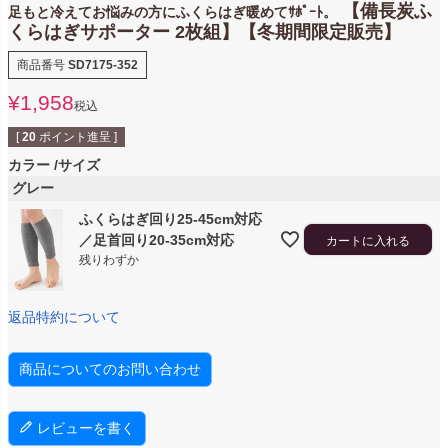
【備長炭ふ
足もと冷えてお悩みの方にふくらはぎ暖めてｻﾎﾟｰﾄ。
くらはぎサポーター 2枚組】【冬期間限定販売】
商品番号
SD7175-352
¥
1,958
税込
[
20
ポイント進呈 ]
カラー
サイズ
グレー
ふくらはぎ回り25-45cm対応
／足首回り20-35cm対応
カートに入れる
残りわずか
返品特約について
商品についてのお問い合わせ
レビューを書く