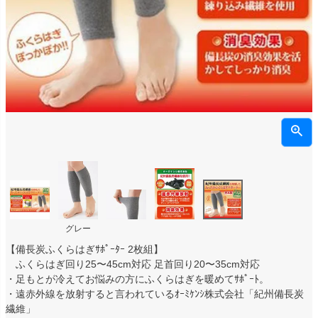
グレー
【備長炭ふくらはぎｻﾎﾟｰﾀｰ 2枚組】
ふくらはぎ回り25〜45cm対応 足首回り20〜35cm対応
・足もとが冷えてお悩みの方にふくらはぎを暖めてｻﾎﾟｰﾄ。
・遠赤外線を放射すると言われているｵｰﾐｹﾝｼ株式会社「紀州備長炭
繊維」