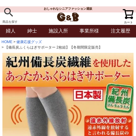
おしゃれなシニアファッション通販
商品を探す
カート
婦人
紳士
施設入所
事業所様
注文履歴
HOME
健康応援グッズ
【備長炭ふくらはぎサポーター 2枚組】【冬期間限定販売】