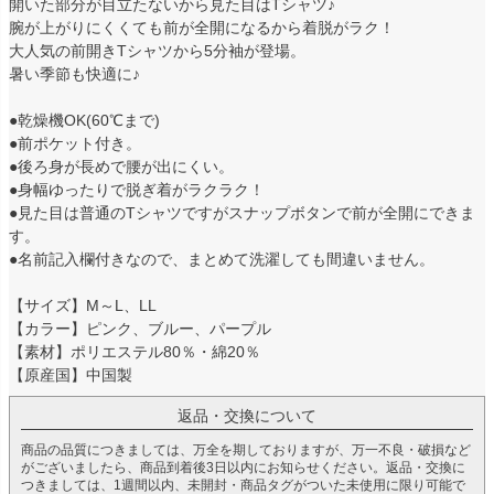
開いた部分が目立たないから見た目はTシャツ♪
腕が上がりにくくても前が全開になるから着脱がラク！
大人気の前開きTシャツから5分袖が登場。
暑い季節も快適に♪
●乾燥機OK(60℃まで)
●前ポケット付き。
●後ろ身が長めで腰が出にくい。
●身幅ゆったりで脱ぎ着がラクラク！
●見た目は普通のTシャツですがスナップボタンで前が全開にできま
す。
●名前記入欄付きなので、まとめて洗濯しても間違いません。
【サイズ】M～L、LL
【カラー】ピンク、ブルー、パープル
【素材】ポリエステル80％・綿20％
【原産国】中国製
返品・交換について
商品の品質につきましては、万全を期しておりますが、万一不良・破損など
がございましたら、商品到着後3日以内にお知らせください。返品・交換に
つきましては、1週間以内、未開封・商品タグがついた未使用に限り可能で