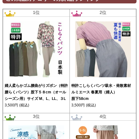
1位
2位
婦人柔らかゴム腰曲がりズボン（特許
特許こしらくパンツ吸水・発散素材
腰らくパンツ）股下５８cm（オール
ルミエース 春夏用（婦人）
シーズン用）サイズ M、L、LL、３L
股下58cm
3,500円
(税込)
3,500円
(税込)
3位
4位