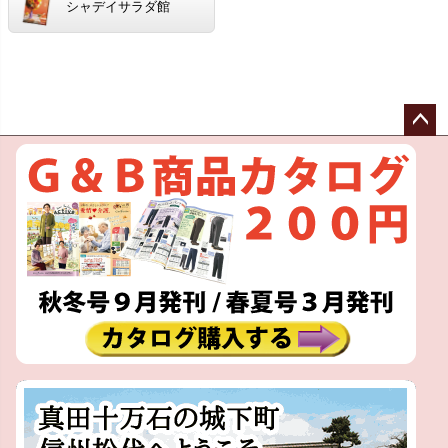
シャデイサラダ館
ペー
ジト
ップ
へ