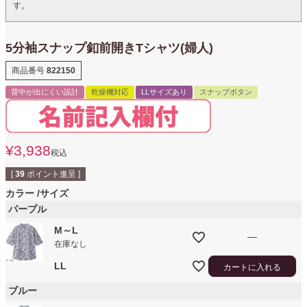
す。
5分袖スナップ釦前開きTシャツ(婦人)
商品番号
822150
背中が出にくい設計
乾燥機対応
LLサイズあり
スナップボタン
¥
3,938
税込
[
39
ポイント進呈 ]
カラー
サイズ
パープル
M～L
—
在庫なし
LL
カートに入れる
ブルー