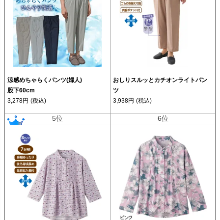
涼感めちゃらくパンツ(婦人)
おしりスルッとカチオンライトパン
股下60cm
ツ
3,278円
(税込)
3,938円
(税込)
5位
6位