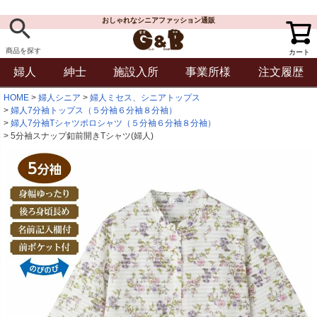
おしゃれなシニアファッション通販
商品を探す
カート
婦人
紳士
施設入所
事業所様
注文履歴
HOME
婦人シニア
婦人ミセス、シニアトップス
婦人7分袖トップス（５分袖６分袖８分袖）
婦人7分袖Tシャツポロシャツ（５分袖６分袖８分袖）
5分袖スナップ釦前開きTシャツ(婦人)