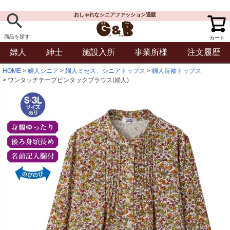
おしゃれなシニアファッション通販
商品を探す
カート
婦人
紳士
施設入所
事業所様
注文履歴
HOME
婦人シニア
婦人ミセス、シニアトップス
婦人長袖トップス
ワンタッチテープピンタックブラウス(婦人)