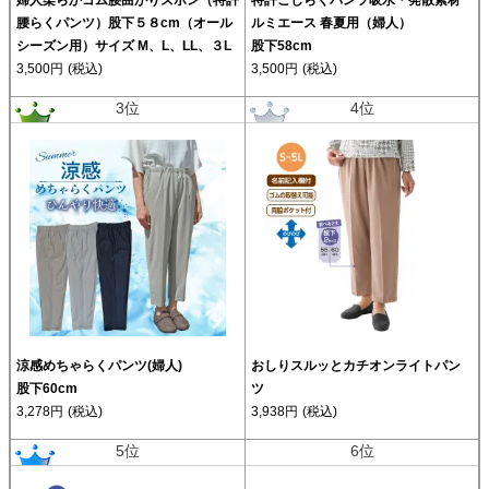
婦人柔らかゴム腰曲がりズボン（特許
特許こしらくパンツ吸水・発散素材
腰らくパンツ）股下５８cm（オール
ルミエース 春夏用（婦人）
シーズン用）サイズ M、L、LL、３L
股下58cm
3,500円
(税込)
3,500円
(税込)
3位
4位
涼感めちゃらくパンツ(婦人)
おしりスルッとカチオンライトパン
股下60cm
ツ
3,278円
(税込)
3,938円
(税込)
5位
6位