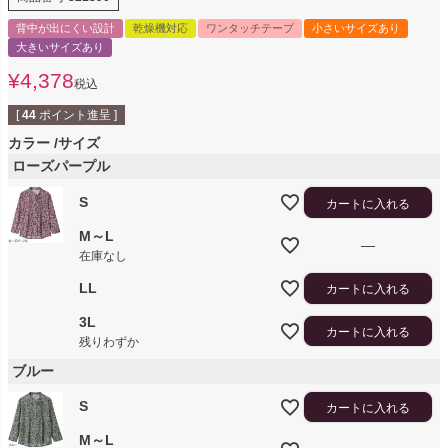
背中が出にくい設計
乾燥機対応
ワンタッチテープ
小さいサイズあり
大きいサイズあり
¥
4,378
税込
[
44
ポイント進呈 ]
カラー
サイズ
ローズパープル
S
カートに入れる
M～L
—
在庫なし
LL
カートに入れる
3L
カートに入れる
残りわずか
ブルー
S
カートに入れる
M～L