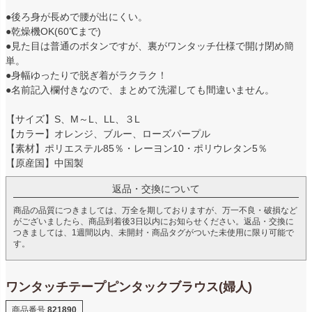
●後ろ身が長めで腰が出にくい。
●乾燥機OK(60℃まで)
●見た目は普通のボタンですが、裏がワンタッチ仕様で開け閉め簡
単。
●身幅ゆったりで脱ぎ着がラクラク！
●名前記入欄付きなので、まとめて洗濯しても間違いません。
【サイズ】S、M～L、LL、３L
【カラー】オレンジ、ブルー、ローズパープル
【素材】ポリエステル85％・レーヨン10・ポリウレタン5％
【原産国】中国製
返品・交換について
商品の品質につきましては、万全を期しておりますが、万一不良・破損など
がございましたら、商品到着後3日以内にお知らせください。返品・交換に
つきましては、1週間以内、未開封・商品タグがついた未使用に限り可能で
す。
ワンタッチテープピンタックブラウス(婦人)
商品番号
821890