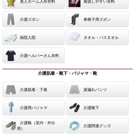
老人ホーム入所衣料
着脱しやすい衣料
介護ズボン
車椅子用ズボン
病院入院
タオル・バスタオル
介護ヘルパーさん衣料
介護肌着・靴下・パジャマ・靴
介護肌着・下着
尿漏れパンツ
介護用パジャマ
介護靴下
介護靴（室内・外出
介護関連グッズ
用）