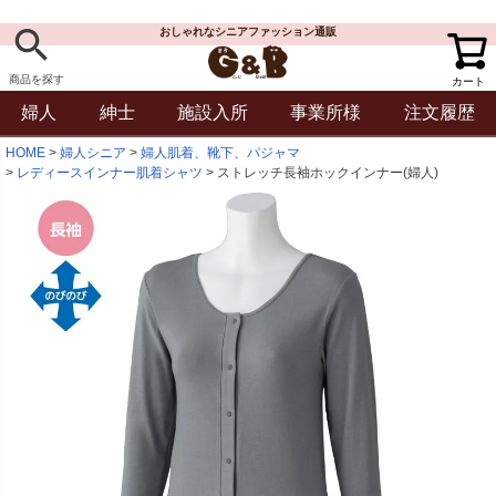
おしゃれなシニアファッション通販
商品を探す
カート
婦人
紳士
施設入所
事業所様
注文履歴
HOME
婦人シニア
婦人肌着、靴下、パジャマ
レディースインナー肌着シャツ
ストレッチ長袖ホックインナー(婦人)