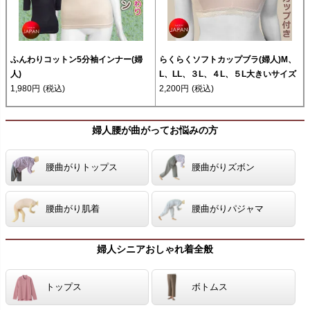
ふんわりコットン5分袖インナー(婦
らくらくソフトカップブラ(婦人)M、
人)
L、LL、３L、４L、５L大きいサイズ
1,980円
(税込)
2,200円
(税込)
婦人腰が曲がってお悩みの方
腰曲がりトップス
腰曲がりズボン
腰曲がり肌着
腰曲がりパジャマ
婦人シニアおしゃれ着全般
トップス
ボトムス