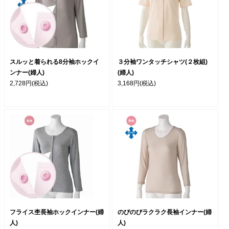
スルッと着られる8分袖ホックイ
３分袖ワンタッチシャツ(２枚組)
ンナー(婦人)
(婦人)
2,728円
(税込)
3,168円
(税込)
フライス杢長袖ホックインナー(婦
のびのびラクラク長袖インナー(婦
人)
人)