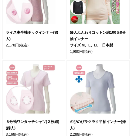
ライス杢半袖ホックインナー(婦
婦人ふんわりコットン綿100％8分
人)
袖インナー
2,178円
(税込)
サイズ M、L、LL 日本製
1,980円
(税込)
３分袖ワンタッチシャツ(２枚組)
のびのびラクラク半袖インナー(婦
(婦人)
人)
3,168円
(税込)
2,288円
(税込)