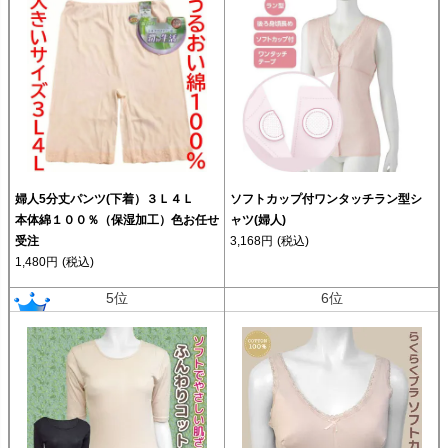
婦人5分丈パンツ(下着）３Ｌ４Ｌ
ソフトカップ付ワンタッチラン型シ
本体綿１００％（保湿加工）色お任せ
ャツ(婦人)
受注
3,168円
(税込)
1,480円
(税込)
5位
6位