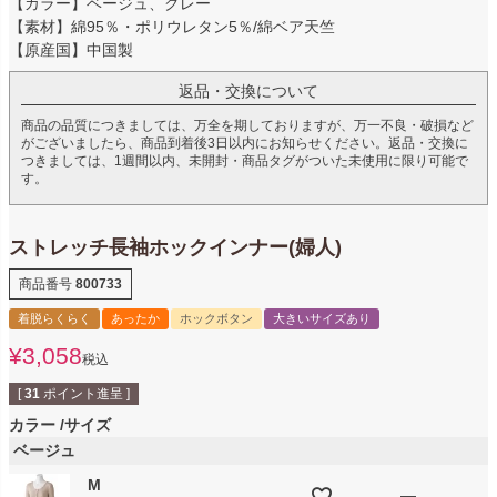
【カラー】ベージュ、グレー
【素材】綿95％・ポリウレタン5％/綿ベア天竺
【原産国】中国製
返品・交換について
商品の品質につきましては、万全を期しておりますが、万一不良・破損など
がございましたら、商品到着後3日以内にお知らせください。返品・交換に
つきましては、1週間以内、未開封・商品タグがついた未使用に限り可能で
す。
ストレッチ長袖ホックインナー(婦人)
商品番号
800733
着脱らくらく
あったか
ホックボタン
大きいサイズあり
¥
3,058
税込
[
31
ポイント進呈 ]
カラー
サイズ
ベージュ
M
—