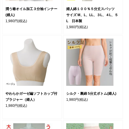
潤う椿オイル加工３分袖インナー
婦人綿１００％５分丈スパッツ
(婦人)
サイズ M、L、LL、３L、４L、５
1,980円
(税込)
L 日本製
1,980円
(税込)
やわらかガーゼ編ソフトカップ付
シルク・裏綿 5分丈ボトム(婦人)
ブラジャー（婦人）
1,980円
(税込)
1,980円
(税込)