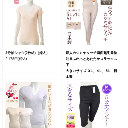
3分袖シャツ(2枚組)（婦人）
婦人カシミヤタッチ両面起毛発熱
2,178円
(税込)
効果ふわっとあたたかスラックス
下
大きいサイズ ３L、４L、５L 日
本製
2,480円
(税込)