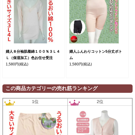
婦人８分袖肌着綿１００％３Ｌ４
婦人ふんわりコットン5分丈ボト
Ｌ（保湿加工）色お任せ受注
ム
1,580円
(税込)
1,580円
(税込)
この商品カテゴリーの売れ筋ランキング
1位
2位