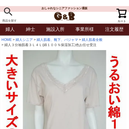
おしゃれなシニアファッション通販
商品を探す
カート
婦人
紳士
施設入所
事業所様
注文履歴
HOME
婦人シニア
婦人肌着、靴下、パジャマ
婦人肌着全般
婦人３分袖肌着３Ｌ４Ｌ(綿１００％保湿加工)色お任せ受注