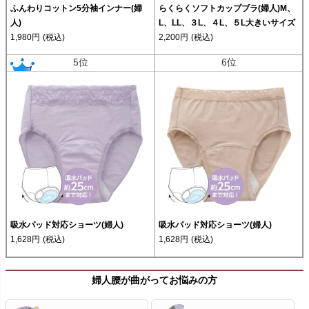
ふんわりコットン5分袖インナー(婦
らくらくソフトカップブラ(婦人)M、
人)
L、LL、３L、４L、５L大きいサイズ
1,980円
(税込)
2,200円
(税込)
5位
6位
吸水パッド対応ショーツ(婦人)
吸水パッド対応ショーツ(婦人)
1,628円
(税込)
1,628円
(税込)
婦人腰が曲がってお悩みの方