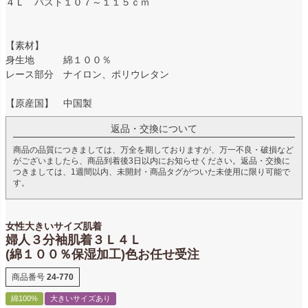
４Ｌ バスト１０７～１１５ｃｍ
【素材】
身生地 綿１００％
レース部分 ナイロン、ポリウレタン
【原産国】 中国製
返品・交換について
商品の品質につきましては、万全を期しておりますが、万一不良・破損など
がございましたら、商品到着後3日以内にお知らせください。返品・交換に
つきましては、1週間以内、未開封・商品タグがついた未使用に限り可能で
す。
女性大きいサイズ肌着
婦人３分袖肌着３Ｌ４Ｌ
(綿１００％保湿加工)色お任せ受注
商品番号
24-770
綿100%
大きいサイズあり