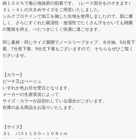
綿１００％で着心地抜群の肌着です。（レース部分をのぞきます）
３Ｌ～４Ｌの大きめサイズをご用意いたしました。
シルクプロテインで加工を施した生地を使用しましたので、肌に優
しく、さらにすぐれた吸湿性・放湿性でたくさん汗をかいても雑菌
の繁殖を抑え、べたつきにくく快適に過ごせます。
同じ素材・同じサイズ展開でノースリーブタイプ、８分袖、5分長下
着、7分長下着、9分丈下着もございますので、そちらもぜひご覧く
ださいませ。
【カラー】
ピーチ又はベージュ
いずれか色お任せ受注となります。
メーカーの生産状況によって
サイズ・カラーが品切れしている場合がございます。
在庫のある商品をお送りいたします。
【サイズ】
３Ｌ バスト１００～１０８ｃｍ