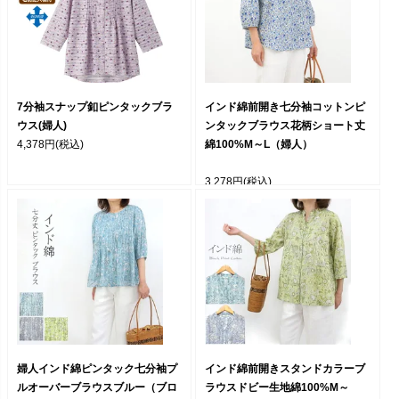
7分袖スナップ釦ピンタックブラ
インド綿前開き七分袖コットンピ
ウス(婦人)
ンタックブラウス花柄ショート丈
4,378円
(税込)
綿100%M～L（婦人）
3,278円
(税込)
婦人インド綿ピンタック七分袖プ
インド綿前開きスタンドカラーブ
ルオーバーブラウスブルー（ブロ
ラウスドビー生地綿100%M～