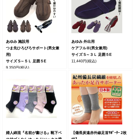
あゆみ 施設用
あゆみ 外出用
つま先ひろびろサポート(男女兼
ケアフルⅢ(男女兼用)
用)
サイズ S～３Ｌ 足囲５E
サイズ S～５Ｌ 足囲５E
11,440円
(税込)
9,350円
(税込)
婦人綿混『名前が書ける』靴下ベ
【備長炭遠赤外線足首ｻﾎﾟｰﾀｰ 2枚