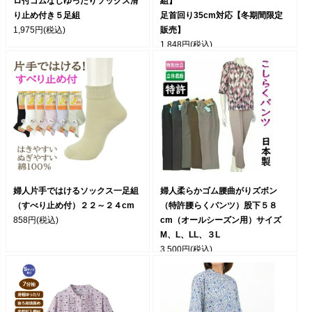
ロ付ゴムなしゆったりソックス滑
組】
り止め付き５足組
足首回り35cm対応【冬期間限定
1,975円
(税込)
販売】
1,848円
(税込)
婦人片手ではけるソックス一足組
婦人柔らかゴム腰曲がりズボン
（すべり止め付）２２～２４cm
（特許腰らくパンツ）股下５８
858円
(税込)
cm（オールシーズン用）サイズ
M、L、LL、３L
3,500円
(税込)