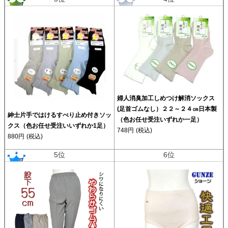
婦人消臭加工しめつけ解消ソックス
(足首ゴムなし）２２～２４㎝日本製
紳士片手ではけるすべり止め付きソッ
（色お任せ受注いずれか一足）
クス（色お任せ受注いいずれか1足）
748円
(税込)
880円
(税込)
5位
6位