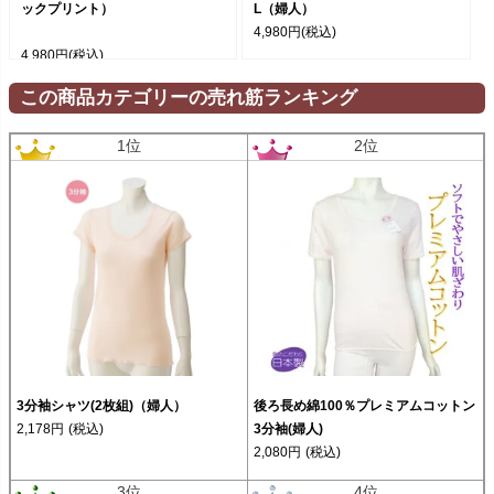
ックプリント）
L（婦人）
4,980円
(税込)
4,980円
(税込)
この商品カテゴリーの売れ筋ランキング
1位
2位
3分袖シャツ(2枚組)（婦人）
後ろ長め綿100％プレミアムコットン
2,178円
(税込)
3分袖(婦人)
2,080円
(税込)
3位
4位