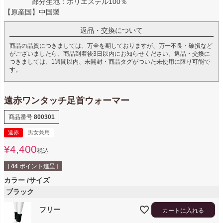
部分生地：ポリエステル100％
【原産国】中国製
返品・交換について
商品の品質につきましては、万全を期しておりますが、万一不良・破損など
がございましたら、商品到着後3日以内にお知らせください。返品・交換に
つきましては、1週間以内、未開封・商品タグがついた未使用に限り可能で
す。
遠赤ワンタッチ足首ウォーマー
商品番号
800301
遠赤
男女兼用
¥
4,400
税込
[
44
ポイント進呈 ]
カラー
サイズ
ブラック
フリー
カートに入れる