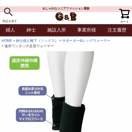
おしゃれなシニアファッション通販
商品を探す
カート
婦人
紳士
施設入所
事業所様
注文履歴
HOME
紳士婦人靴下（ソックス）
サポーター&レッグウォーマー
遠赤ワンタッチ足首ウォーマー