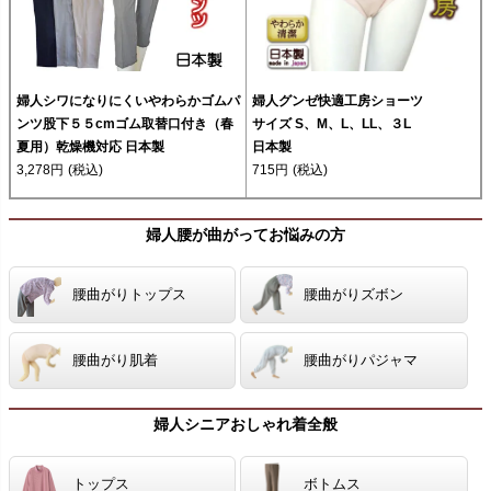
婦人シワになりにくいやわらかゴムパ
婦人グンゼ快適工房ショーツ
ンツ股下５５cmゴム取替口付き（春
サイズ S、M、L、LL、３L
夏用）乾燥機対応 日本製
日本製
3,278円
(税込)
715円
(税込)
婦人腰が曲がってお悩みの方
腰曲がりトップス
腰曲がりズボン
腰曲がり肌着
腰曲がりパジャマ
婦人シニアおしゃれ着全般
トップス
ボトムス