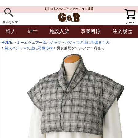
おしゃれなシニアファッション通販
商品を探す
カート
婦人
紳士
施設入所
事業所様
注文履歴
HOME
ルームウエアー＆パジャマ
パジャマの上に羽織るもの
婦人パジャマの上に羽織る物
男女兼用ダウンファー肩当て