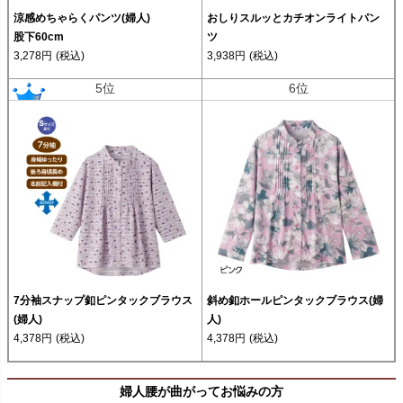
涼感めちゃらくパンツ(婦人)
おしりスルッとカチオンライトパン
股下60cm
ツ
3,278円
(税込)
3,938円
(税込)
5位
6位
7分袖スナップ釦ピンタックブラウス
斜め釦ホールピンタックブラウス(婦
(婦人)
人)
4,378円
(税込)
4,378円
(税込)
婦人腰が曲がってお悩みの方