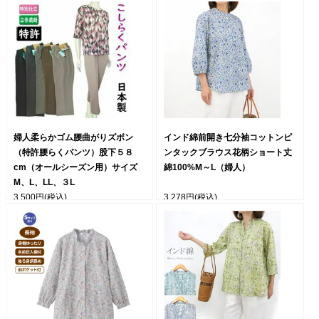
婦人柔らかゴム腰曲がりズボン
インド綿前開き七分袖コットンピ
（特許腰らくパンツ）股下５８
ンタックブラウス花柄ショート丈
cm（オールシーズン用）サイズ
綿100%M～L（婦人）
M、L、LL、３L
3,500円
(税込)
3,278円
(税込)