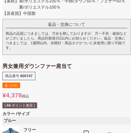
【素材】表/ポリエステル100％・中綿/ダウン50％・フェザー50％
裏/ポリエステル100％
【原産国】中国製
返品・交換について
商品の品質につきましては、万全を期しておりますが、万一不良・破損など
がございましたら、商品到着後3日以内にお知らせください。返品・交換に
つきましては、1週間以内、未開封・商品タグがついた未使用に限り可能で
す。
男女兼用ダウンファー肩当て
商品番号
800747
あったか
¥
4,378
税込
[
44
ポイント進呈 ]
カラー
サイズ
ブルー
フリー
—