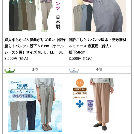
婦人柔らかゴム腰曲がりズボン（特許
特許こしらくパンツ吸水・発散素材
腰らくパンツ）股下５８cm（オール
ルミエース 春夏用（婦人）
シーズン用）サイズ M、L、LL、３L
股下58cm
3,500円
(税込)
3,500円
(税込)
3位
4位