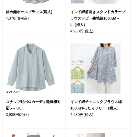
斜め釦ホールブラウス(婦人)
インド綿前開きスタンドカラーブ
4,378円
(税込)
ラウスドビー生地綿100%M～
L（婦人）
4,980円
(税込)
スナップ釦ポロカーディ乾燥機対
インド綿チュニックブラウス綿
応S～３L
100%ゆったりフリー（婦人）
3,938円
(税込)
4,980円
(税込)