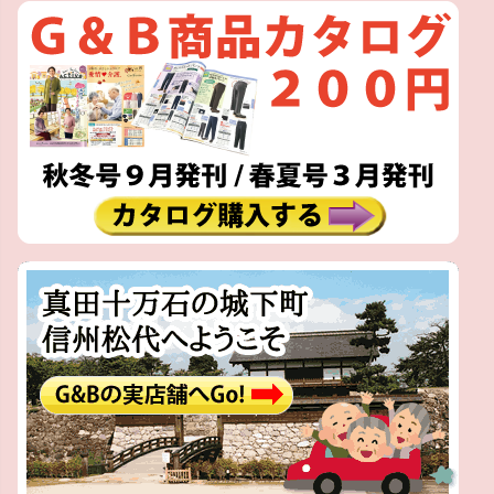
ペー
ジト
ップ
へ