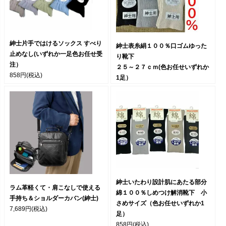
紳士片手ではけるソックス すべり
紳士表糸絹１００％口ゴムゆった
止めなし(いずれか一足色お任せ受
り靴下
注）
２５～２７ｃｍ(色お任せいずれか
858円
(税込)
1足）
898円
(税込)
紳士いたわり設計肌にあたる部分
ラム革軽くて・肩こなしで使える
綿１００％しめつけ解消靴下 小
手持ち＆ショルダーカバン(紳士)
さめサイズ（色お任せいずれか1
7,689円
(税込)
足）
858円
(税込)