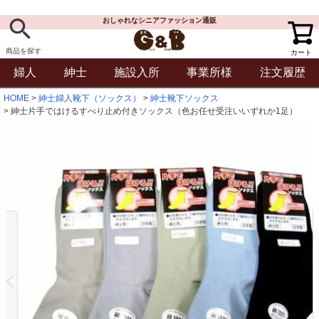
おしゃれなシニアファッション通販
商品を探す
カート
婦人
紳士
施設入所
事業所様
注文履歴
HOME
紳士婦人靴下（ソックス）
紳士靴下ソックス
紳士片手ではけるすべり止め付きソックス（色お任せ受注いいずれか1足）