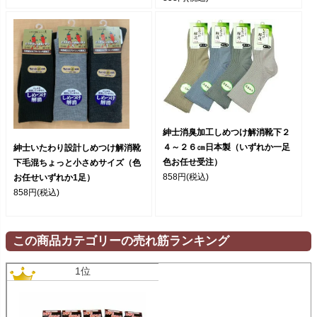
紳士消臭加工しめつけ解消靴下２
４～２６㎝日本製（いずれか一足
紳士いたわり設計しめつけ解消靴
色お任せ受注）
下毛混ちょっと小さめサイズ（色
858円
(税込)
お任せいずれか1足）
858円
(税込)
この商品カテゴリーの売れ筋ランキング
1位