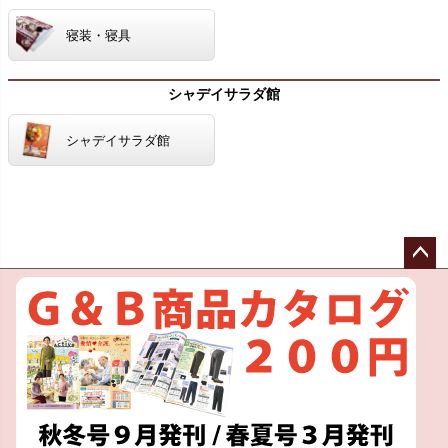
寝装・寝具
シャデイサラダ館
シャデイサラダ館
ペー
ジト
ップ
へ