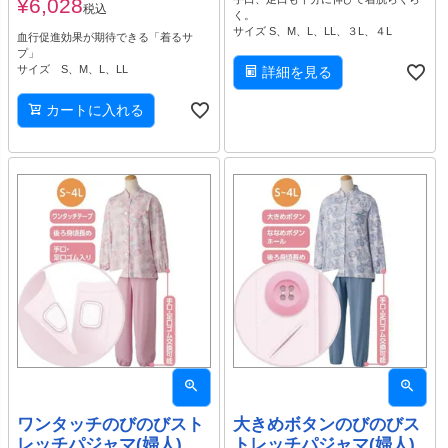
¥
6,028
税込
く。
サイズ S、M、L、LL、３L、４L
血行促進効果が期待できる「着るサ
プ」
サイズ S、M、L、LL
詳細を見る
カートに入れる
ワンタッチのびのびスト
大きめボタンのびのびス
レッチパジャマ(婦人)
トレッチパジャマ(婦人)