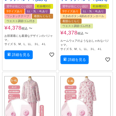
背中が出にくい設計
乾燥機対応
背中が出にくい設計
乾燥機対応
Sサイズあり
LL・3L・4Lあり
Sサイズあり
LL・3L・4Lあり
ワンタッチテープ
着脱らくらく
大きめボタン&斜めボタンホール
ウエスト調節ゴム付き
着脱らくらく
ウエスト調節ゴム付き
¥
4,378
〜
税込
¥
4,378
〜
税込
お部屋着にも最適なデザインのパジャ
マ。
ルームウェアのようなおしゃれなパジ
サイズ S、M、L、LL、３L、４L
ャマ。
サイズ S、M、L、LL、３L、４L
詳細を見る
詳細を見る