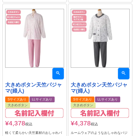
大きめボタン天竺パジャ
大きめボタン天竺パジャ
マ(婦人)
マ(婦人)
Sサイズあり
LLサイズあり
Sサイズあり
LLサイズあり
大きめボタン
大きめボタン
¥
4,378
¥
4,378
税込
税込
軽くて柔らかい天竺素材のおしゃれパ
ルームウェアのようなおしゃれなパジ