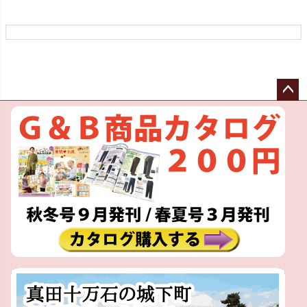
ペー
ジト
ップ
へ