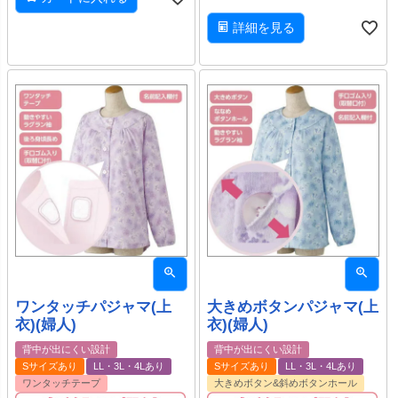
詳細を見る
ワンタッチパジャマ(上
大きめボタンパジャマ(上
衣)(婦人)
衣)(婦人)
背中が出にくい設計
背中が出にくい設計
Sサイズあり
LL・3L・4Lあり
Sサイズあり
LL・3L・4Lあり
ワンタッチテープ
大きめボタン&斜めボタンホール