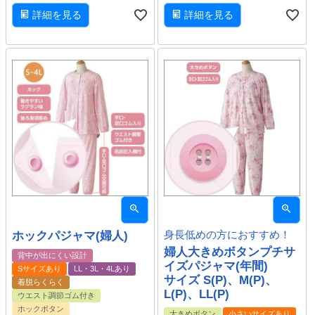
詳細を見る
詳細を見る
ホックパジャマ(婦人)
身長低めの方におすすめ！
婦人大きめボタンプチサ
背中が出にくい設計
イズパジャマ(年間)
Sサイズあり
LL・3L・4Lあり
サイズ S(P)、M(P)、
着脱らくらく
L(P)、LL(P)
ウエスト調節ゴム付き
ホックボタン
大きめボタン
小さいサイズあり