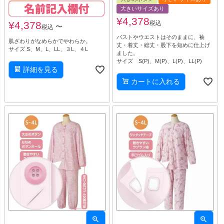
大きいサイズあり
¥
4,378
¥
4,378
税込
〜
税込
バストやウエストはそのままに、袖
肌ざわりがなめらかでやわらか。
丈・着丈・総丈・股下を短めに仕上げ
サイズ S、M、L、LL、３L、４L
ました。
サイズ S(P)、M(P)、L(P)、LL(P)
詳細を見る
カートに入れる