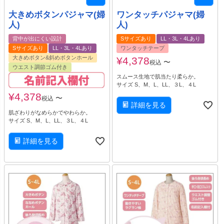
大きめボタンパジャマ(婦
ワンタッチパジャマ(婦
人)
人)
背中が出にくい設計
Sサイズあり
LL・3L・4Lあり
Sサイズあり
LL・3L・4Lあり
ワンタッチテープ
大きめボタン&斜めボタンホール
¥
4,378
〜
税込
ウエスト調節ゴム付き
スムース生地で肌当たり柔らか。
サイズ S、M、L、LL、３L、４L
¥
4,378
〜
税込
詳細を見る
肌ざわりがなめらかでやわらか。
サイズ S、M、L、LL、３L、４L
詳細を見る