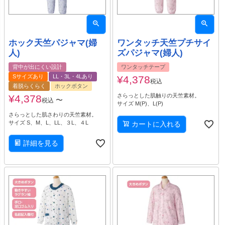
ホック天竺パジャマ(婦
ワンタッチ天竺プチサイ
人)
ズパジャマ(婦人)
背中が出にくい設計
ワンタッチテープ
Sサイズあり
LL・3L・4Lあり
¥
4,378
税込
着脱らくらく
ホックボタン
さらっとした肌触りの天竺素材。
¥
4,378
〜
税込
サイズ M(P)、L(P)
さらっとした肌さわりの天竺素材。
サイズ S、M、L、LL、３L、４L
カートに入れる
詳細を見る