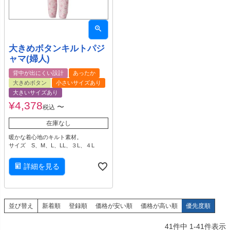
大きめボタンキルトパジ
ャマ(婦人)
背中が出にくい設計
あったか
大きめボタン
小さいサイズあり
大きいサイズあり
¥
4,378
〜
税込
在庫なし
暖かな着心地のキルト素材。
サイズ S、M、L、LL、３L、４L
詳細を見る
並び替え
新着順
登録順
価格が安い順
価格が高い順
優先度順
41
件中
1
-
41
件表示