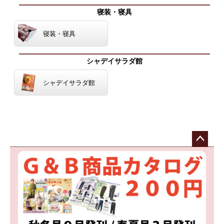
寝装・寝具
寝装・寝具
シャデイサラダ館
シャデイサラダ館
ペー
ジト
ップ
へ