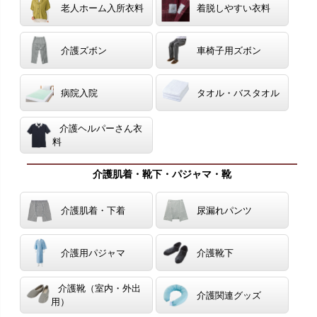
老人ホーム入所衣料
着脱しやすい衣料
介護ズボン
車椅子用ズボン
病院入院
タオル・バスタオル
介護ヘルパーさん衣
料
介護肌着・靴下・パジャマ・靴
介護肌着・下着
尿漏れパンツ
介護用パジャマ
介護靴下
介護靴（室内・外出
介護関連グッズ
用）