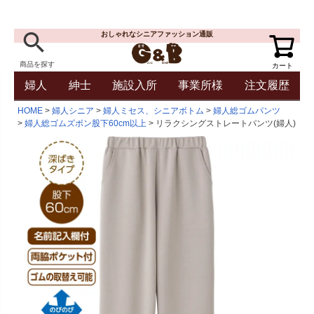
おしゃれなシニアファッション通販
商品を探す
カート
婦人
紳士
施設入所
事業所様
注文履歴
HOME
婦人シニア
婦人ミセス、シニアボトム
婦人総ゴムパンツ
婦人総ゴムズボン股下60cm以上
リラクシングストレートパンツ(婦人)