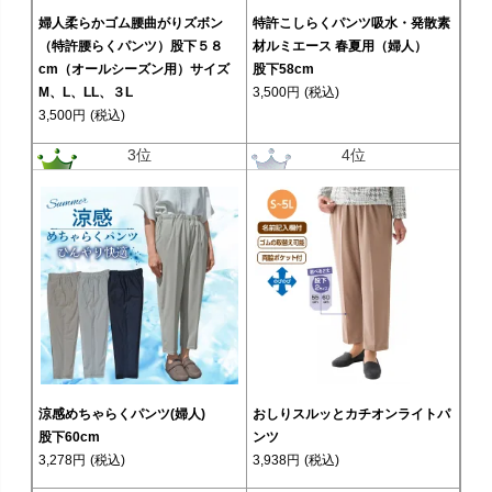
婦人柔らかゴム腰曲がりズボン
特許こしらくパンツ吸水・発散素
（特許腰らくパンツ）股下５８
材ルミエース 春夏用（婦人）
cm（オールシーズン用）サイズ
股下58cm
M、L、LL、３L
3,500円
(税込)
3,500円
(税込)
3位
4位
涼感めちゃらくパンツ(婦人)
おしりスルッとカチオンライトパ
股下60cm
ンツ
3,278円
(税込)
3,938円
(税込)