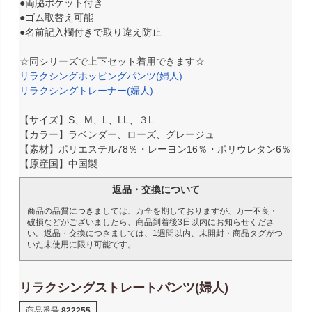
●両脇ポケット付き
●ゴム取替え可能
●名前記入欄付きで取り違え防止
☆同シリーズで上下セット着用できます☆
リラクシングホッピングパンツ(婦人)
リラクシングトレーナー(婦人)
【サイズ】S、M、L、LL、３L
【カラー】ラベンダー、ローズ、グレージュ
【素材】ポリエステル78％・レーヨン16％・ポリウレタン6％
【原産国】中国製
返品・交換について
商品の品質につきましては、万全を期しておりますが、万一不良・
破損などがございましたら、商品到着後3日以内にお知らせくださ
い。返品・交換につきましては、1週間以内、未開封・商品タグがつ
いた未使用に限り可能です。
リラクシングストレートパンツ(婦人)
商品番号
822255