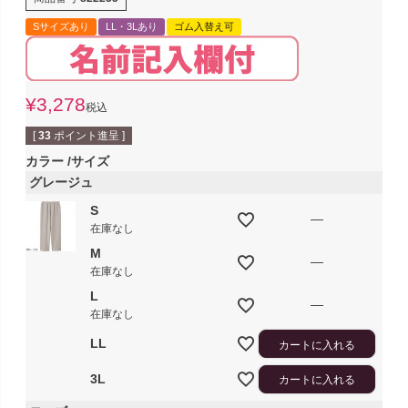
Sサイズあり
LL・3Lあり
ゴム入替え可
¥
3,278
税込
[
33
ポイント進呈 ]
カラー
サイズ
グレージュ
S
—
在庫なし
M
—
在庫なし
L
—
在庫なし
LL
カートに入れる
3L
カートに入れる