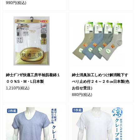
990円
(税込)
紳士ｸﾞﾝゼ快適工房半袖肌着綿１
紳士消臭加工しめつけ解消靴下す
００％S・M・L日本製
べり止め付２４～２６㎝日本製(色
1,210円
(税込)
お任せ受注）
880円
(税込)