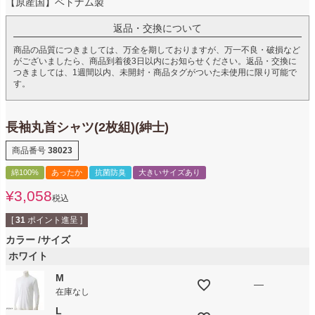
【原産国】ベトナム製
返品・交換について
商品の品質につきましては、万全を期しておりますが、万一不良・破損など
がございましたら、商品到着後3日以内にお知らせください。返品・交換に
つきましては、1週間以内、未開封・商品タグがついた未使用に限り可能で
す。
長袖丸首シャツ(2枚組)(紳士)
商品番号
38023
綿100%
あったか
抗菌防臭
大きいサイズあり
¥
3,058
税込
[
31
ポイント進呈 ]
カラー
サイズ
ホワイト
M
—
在庫なし
L