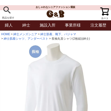
おしゃれなシニアファッション通販
商品を探す
カート
婦人
紳士
施設入所
事業所様
注文履歴
HOME
紳士メンズシニア
紳士肌着、靴下、パジャマ
紳士肌着シャツ、アンダーベスト
長袖丸首シャツ(2枚組)(紳士)