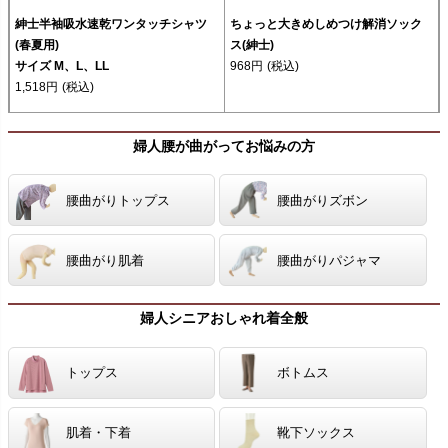
紳士半袖吸水速乾ワンタッチシャツ
ちょっと大きめしめつけ解消ソック
(春夏用)
ス(紳士)
サイズ M、L、LL
968円
(税込)
1,518円
(税込)
婦人腰が曲がってお悩みの方
腰曲がりトップス
腰曲がりズボン
腰曲がり肌着
腰曲がりパジャマ
婦人シニアおしゃれ着全般
トップス
ボトムス
肌着・下着
靴下ソックス