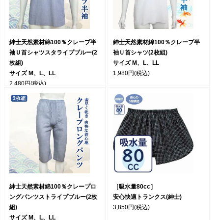
紳士天然素材綿100％クレープ半
紳士天然素材綿100％クレープ半
袖Ｕ首シャツスタライプブルー(2
袖Ｕ首シャツ(2枚組)
枚組)
サイズ M、L、LL
サイズ M、L、LL
1,980円
(税込)
2,480円
(税込)
紳士天然素材綿100％クレープロ
［吸水量80cc］
ングパンツストライプブルー(2枚
安心快適トランクス(紳士)
組)
3,850円
(税込)
サイズ M、L、LL