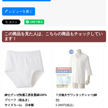
レビューを書く
この商品を見た人は、こちらの商品もチェックしてい
ます！
紳士グンゼ快適工房良質綿100%
７分袖大寸ワンタッチシャツ(紳
ブリーフ（前あき）
士)
サイズ S～LL 日本製
3,388円
(税込)