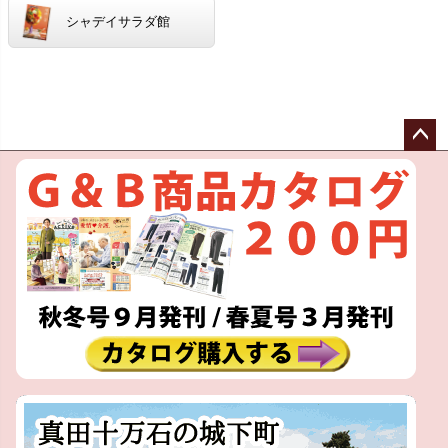
シャデイサラダ館
ペー
ジト
ップ
へ