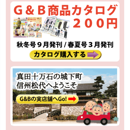
ペー
ジト
ップ
へ