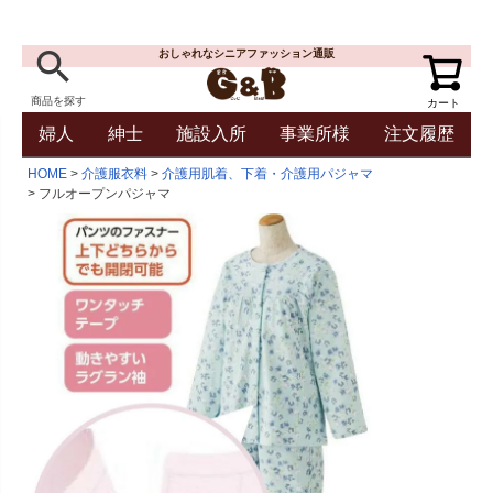
おしゃれなシニアファッション通販
商品を探す
カート
婦人
紳士
施設入所
事業所様
注文履歴
HOME
介護服衣料
介護用肌着、下着・介護用パジャマ
フルオープンパジャマ