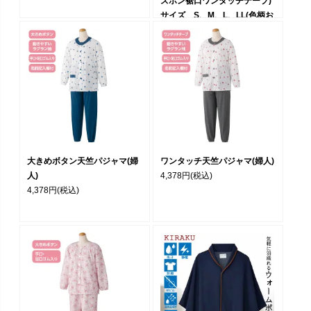
ズボン裾口ワンタッチテープ)
サイズ S、M、L、LL(色柄お
任せ受注）
3,980円
(税込)
大きめボタン天竺パジャマ(婦
ワンタッチ天竺パジャマ(婦人)
人)
4,378円
(税込)
4,378円
(税込)