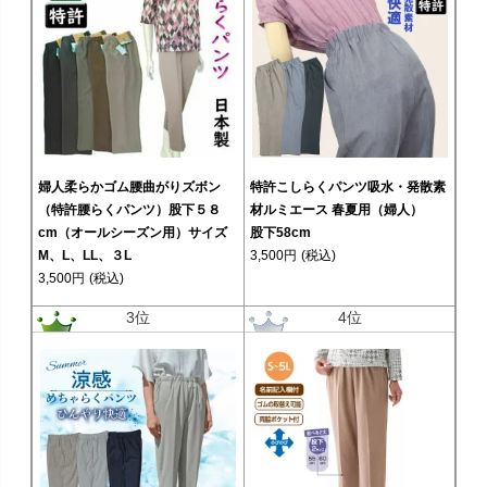
婦人柔らかゴム腰曲がりズボン
特許こしらくパンツ吸水・発散素
（特許腰らくパンツ）股下５８
材ルミエース 春夏用（婦人）
cm（オールシーズン用）サイズ
股下58cm
M、L、LL、３L
3,500円
(税込)
3,500円
(税込)
3位
4位