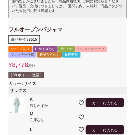
破損などがございましたら、商品到着後3日以内にお知らせくださ
い。返品・交換につきましては、1週間以内、未開封・商品タグがつ
いた未使用に限り可能です。
フルオープンパジャマ
商品番号
38515
Sサイズあり
LLサイズあり
綿100%
ワンタッチテープ
ファスナー仕様
着脱らくらく
抗菌防臭
¥
8,778
税込
[
88
ポイント進呈 ]
カラー
サイズ
サックス
S
カートに入れる
残りわずか
M
—
在庫なし
L
カートに入れる