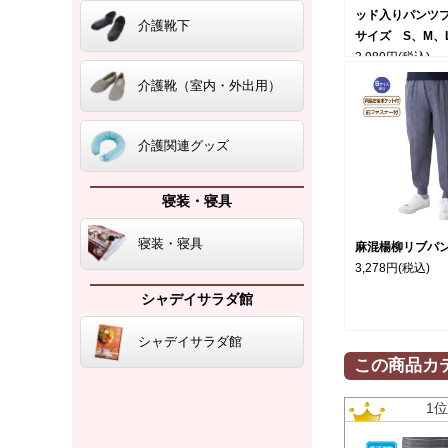
ッド入りパンツ
介護靴下
サイズ S、M、L
3,980円
(税込)
介護靴（室内・外出用）
介護関連グッズ
寝装・寝具
寝装・寝具
麻混楊柳リブパン
3,278円
(税込)
シャデイサラダ館
シャデイサラダ館
この商品カ
1