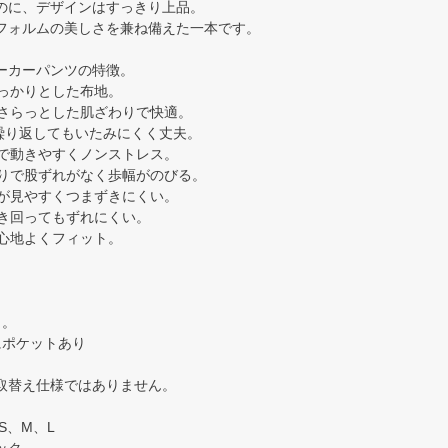
のに、デザインはすっきり上品。
フォルムの美しさを兼ね備えた一本です。
ーカーパンツの特徴。
しっかりとした布地。
みさらっとした肌ざわりで快適。
を繰り返してもいたみにくく丈夫。
ムで動きやすくノンストレス。
ありで股ずれがなく歩幅がのびる。
元が見やすくつまずきにくい。
動き回ってもずれにくい。
で心地よくフィット。
し。
にポケットあり
取替え仕様ではありません。
S、M、L
ック