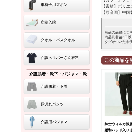
車椅子用ズボン
【素材】ポリエス
【原産国】中国
病院入院
商品の品質につ
商品到着後3日
タオル・バスタオル
タグがついた未
介護ヘルパーさん衣料
この商品を
介護肌着・靴下・パジャマ・靴
介護肌着・下着
尿漏れパンツ
介護用パジャマ
紳士ウォルカ膝
緩和パッド入り 