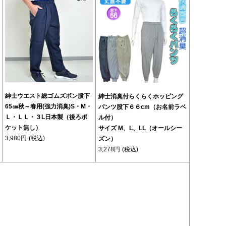
紳士ウエスト総ゴムズボン股下
紳士消臭付らくらくホッピング
65㎝秋～春用(強力消臭)S・М・
パンツ股下６６cm（お名前ラベ
Ｌ・ＬＬ・３L日本製（後ろポ
ル付）
ケット無し）
サイズ M、L、LL（オールシー
3,980円
(税込)
ズン）
3,278円
(税込)