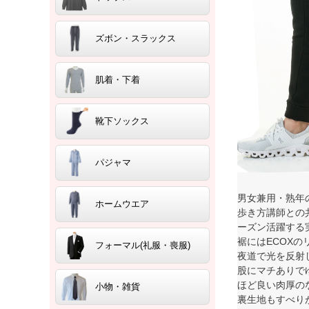
ズボン・スラックス
肌着・下着
靴下ソックス
パジャマ
男女兼用・熟年
ホームウエア
歩き方講師との
ーズン活躍する
裾にはECOX
フォーマル(礼服・喪服)
夜道で光を反射
股にマチありで
ほど良い肉厚の
小物・雑貨
裏生地もすべり