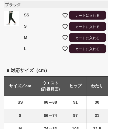
ブラック
SS
カートに入れる
S
カートに入れる
M
カートに入れる
L
カートに入れる
■ 対応サイズ（cm）
ウエスト
サイズ／cm
ヒップ
わたり
(許容範囲)
SS
66～68
91
30
S
66～74
97
31
M
74～83
103
32.5