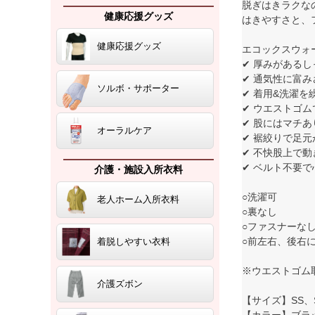
脱ぎはきラクな
健康応援グッズ
はきやすさと、
健康応援グッズ
エコックスウォ
✔ 厚みがある
✔ 通気性に富
ソルボ・サポーター
✔ 着用&洗濯
✔ ウエストゴ
✔ 股にはマチ
オーラルケア
✔ 裾絞りで足
✔ 不快股上で
✔ ベルト不要
介護・施設入所衣料
○洗濯可
老人ホーム入所衣料
○裏なし
○ファスナーな
○前左右、後右
着脱しやすい衣料
※ウエストゴム
介護ズボン
【サイズ】SS、
【カラー】ブラ