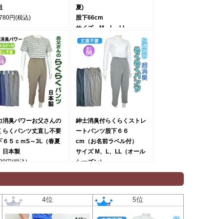
組
夏)
,780円
(税込)
股下66cm
サイズ M、L、LL
3,500円
(税込)
力消臭パワーお父さんの
紳士消臭付らくらくストレ
くらくパンツ丈直し不要
ートパンツ股下６６
下６５ｃｍS～3L（春夏
cm（お名前ラベル付）
）日本製
サイズ M、L、LL（オール
980円
(税込)
シーズン）
3,278円
(税込)
4位
5位