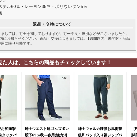
テル60％・レーヨン35％・ポリウレタン5％
製
返品・交換について
きましては、万全を期しておりますが、万一不良・破損などがございましたら、
以内にお知らせください。返品・交換につきましては、1週間以内、未開封・商品
使用に限り可能です。
見た人は、こちらの商品もチェックしています！
腰お尻衝撃
紳士ウエスト総ゴムズボン
紳士ウォルカ膝腰お尻衝撃
［F
前タックパ
股下65㎝秋～春用(強力消
緩和パッド入り裾ジップパ
脚