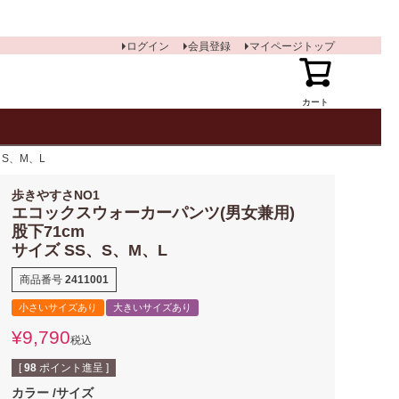
ログイン
会員登録
マイページトップ
カート
S、M、L
歩きやすさNO1
エコックスウォーカーパンツ(男女兼用)
股下71cm
サイズ SS、S、M、L
商品番号
2411001
小さいサイズあり
大きいサイズあり
¥
9,790
税込
[
98
ポイント進呈 ]
カラー
サイズ