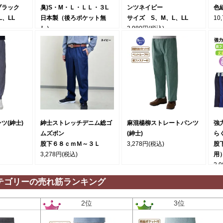
ブラック
臭)S・М・Ｌ・ＬＬ・３L
ンツネイビー
色
、LL
日本製（後ろポケット無
サイズ S、M、L、LL
10
し）
3,980円
(税込)
3,980円
(税込)
ツ(紳士)
紳士ストレッチデニム総ゴ
麻混楊柳ストレートパンツ
強
ムズボン
(紳士)
ら
股下６８ｃｍＭ～３Ｌ
3,278円
(税込)
股
3,278円
(税込)
用
2,
テゴリーの売れ筋ランキング
位
2位
3位