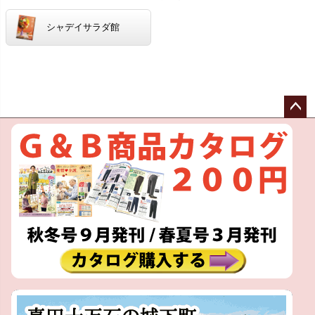
シャデイサラダ館
ペー
ジト
ップ
へ