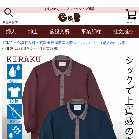
おしゃれなシニアファッション通販
商品を探す
カート
婦人
紳士
施設入所
事業所様
注文履歴
HOME
介護服衣料
高齢者部屋着室内着ルームウエアー（老人ホーム等）
KIRAKU前開きシャツ(男女兼用)