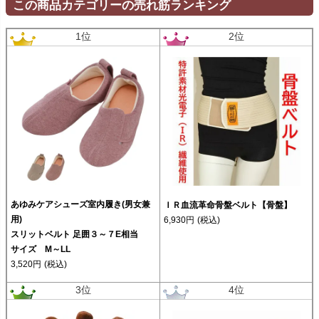
この商品カテゴリーの売れ筋ランキング
1位
2位
あゆみケアシューズ室内履き(男女兼
ＩＲ血流革命骨盤ベルト【骨盤】
用)
6,930円
(税込)
スリットベルト 足囲３～７E相当
サイズ M～LL
3,520円
(税込)
3位
4位