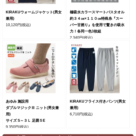
KIRAKUウォームジャケット(男女
極吸水カラースマートバスタオル
兼用)
約３４㎝×１１０㎝特殊糸『スー
10,120円
(税込)
パー甘撚り』を使用で驚きの吸水
力！各同一色3枚組
2,340円
(税込)
あゆみ 施設用
KIRAKUフライス付きパンツ(男女
ダブルマジックⅢ ニット(男女兼
兼用)
用)
6,710円
(税込)
サイズ S～３Ｌ 足囲５E
9,350円
(税込)