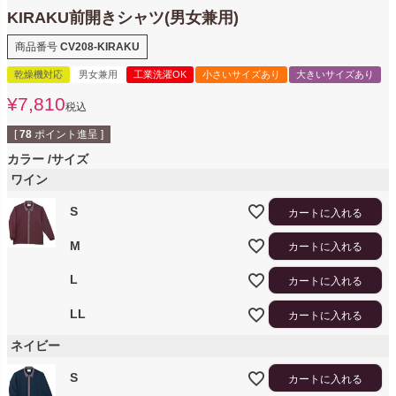
KIRAKU前開きシャツ(男女兼用)
商品番号
CV208-KIRAKU
乾燥機対応
男女兼用
工業洗濯OK
小さいサイズあり
大きいサイズあり
¥
7,810
税込
[
78
ポイント進呈 ]
カラー
サイズ
ワイン
S
カートに入れる
M
カートに入れる
L
カートに入れる
LL
カートに入れる
ネイビー
S
カートに入れる