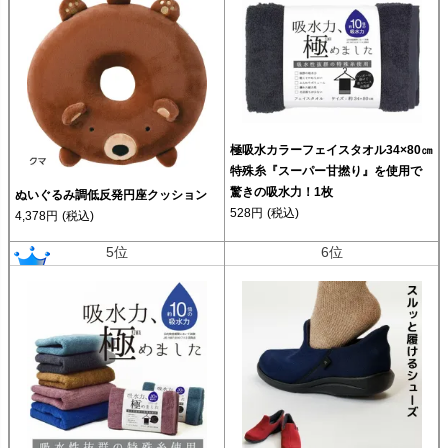
極吸水カラーフェイスタオル34×80㎝
特殊糸『スーパー甘撚り』を使用で
驚きの吸水力！1枚
ぬいぐるみ調低反発円座クッション
528円
(税込)
4,378円
(税込)
5位
6位