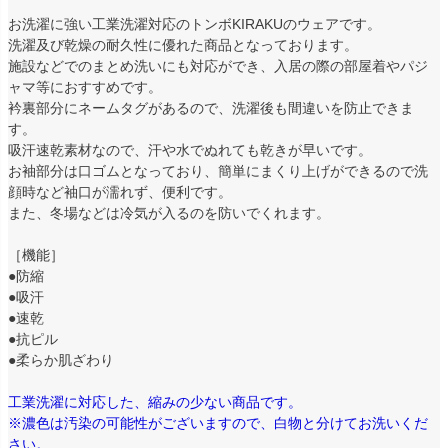
お洗濯に強い工業洗濯対応のトンボKIRAKUのウェアです。
洗濯及び乾燥の耐久性に優れた商品となっております。
施設などでのまとめ洗いにも対応ができ、入居の際の部屋着やパジ
ャマ等におすすめです。
衿裏部分にネームタグがあるので、洗濯後も間違いを防止できま
す。
吸汗速乾素材なので、汗や水でぬれても乾きが早いです。
お袖部分は口ゴムとなっており、簡単にまくり上げができるので洗
顔時など袖口が濡れず、便利です。
また、冬場などは冷気が入るのを防いでくれます。
［機能］
●防縮
●吸汗
●速乾
●抗ピル
●柔らか肌ざわり
工業洗濯に対応した、縮みの少ない商品です。
※濃色は汚染の可能性がございますので、白物と分けてお洗いくだ
さい。