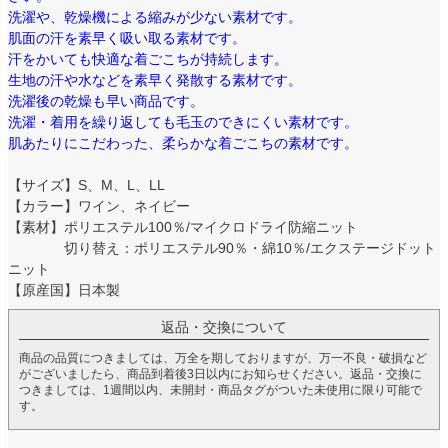
洗濯や、乾燥機による縮みが少ない素材です。
肌面の汗を素早く吸い取る素材です。
汗をかいても快適な着ごこちが持続します。
生地の汗や水などを素早く発散する素材です。
洗濯後の乾燥も早い商品です。
洗濯・着用を繰り返しても毛玉のできにくい素材です。
肌あたりにこだわった、柔らかな着ごこちの素材です。
【サイズ】S、M、L、LL
【カラー】ワイン、ネイビー
【素材】ポリエステル100％/マイクロドライ防縮ニット
切り替え：ポリエステル90％・綿10％/エクステージドット
ニット
【原産国】日本製
返品・交換について
商品の品質につきましては、万全を期しておりますが、万一不良・破損など
がございましたら、商品到着後3日以内にお知らせください。返品・交換に
つきましては、1週間以内、未開封・商品タグがついた未使用に限り可能で
す。