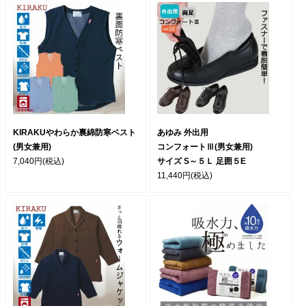
KIRAKUやわらか裏綿防寒ベスト
あゆみ 外出用
(男女兼用)
コンフォートⅢ(男女兼用)
7,040円
(税込)
サイズ S～５Ｌ 足囲５E
11,440円
(税込)