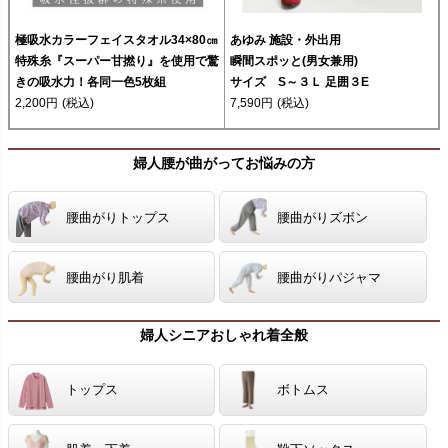
極吸水カラーフェイスタオル34×80㎝
あゆみ 施設・外出用
特殊糸『スーパー甘撚り』を使用で驚
瞬間スポッと(男女兼用)
きの吸水力！各同一色5枚組
サイズ S～３Ｌ 足囲３E
2,200円
(税込)
7,590円
(税込)
婦人腰が曲がってお悩みの方
腰曲がりトップス
腰曲がりズボン
腰曲がり肌着
腰曲がりパジャマ
婦人シニアおしゃれ着全般
トップス
ボトムス