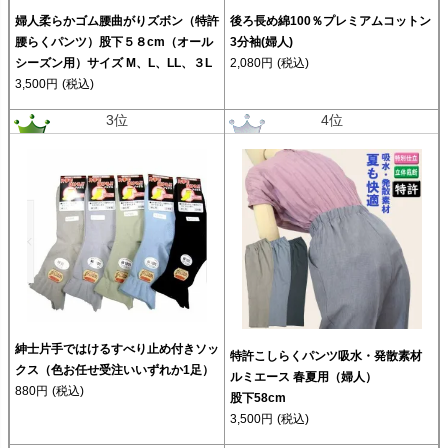
婦人柔らかゴム腰曲がりズボン（特許
後ろ長め綿100％プレミアムコットン
腰らくパンツ）股下５８cm（オール
3分袖(婦人)
シーズン用）サイズ M、L、LL、３L
2,080円
(税込)
3,500円
(税込)
3位
4位
紳士片手ではけるすべり止め付きソッ
特許こしらくパンツ吸水・発散素材
クス（色お任せ受注いいずれか1足）
ルミエース 春夏用（婦人）
880円
(税込)
股下58cm
3,500円
(税込)