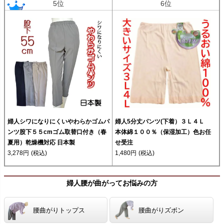
5位
6位
婦人シワになりにくいやわらかゴムパ
婦人5分丈パンツ(下着）３Ｌ４Ｌ
ンツ股下５５cmゴム取替口付き（春
本体綿１００％（保湿加工）色お任
夏用）乾燥機対応 日本製
せ受注
3,278円
(税込)
1,480円
(税込)
婦人腰が曲がってお悩みの方
腰曲がりトップス
腰曲がりズボン