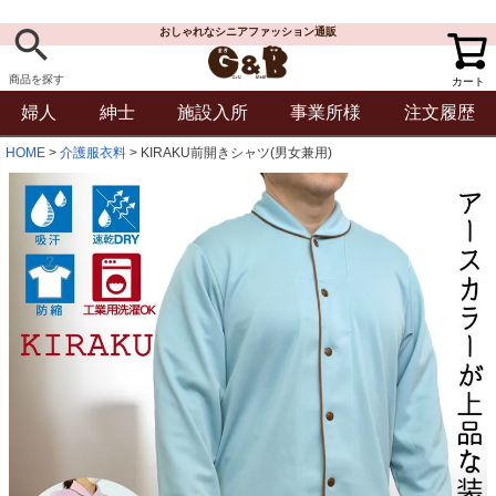
おしゃれなシニアファッション通販
商品を探す
カート
婦人
紳士
施設入所
事業所様
注文履歴
HOME
介護服衣料
KIRAKU前開きシャツ(男女兼用)