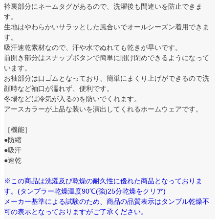
衿裏部分にネームタグがあるので、洗濯後も間違いを防止できま
す。
生地はやわらかいサラッとした風合いでオールシーズン着用できま
す。
吸汗速乾素材なので、汗や水でぬれても乾きが早いです。
前開き部分はスナップボタンで簡単に開け閉めできるようになって
います。
お袖部分は口ゴムとなっており、簡単にまくり上げができるので洗
顔時など袖口が濡れず、便利です。
冬場などは冷気が入るのを防いでくれます。
アースカラーが上品な装いを演出してくれるホームウェアです。
［機能］
●防縮
●吸汗
●速乾
※この商品は洗濯及び乾燥の耐久性に優れた商品となっておりま
す。(タンブラー乾燥温度90℃(強)25分乾燥をクリア)
メーカー基準による試験のため、商品の品質表示はタンブル乾燥不
可の表示となっておりますがご了承ください。