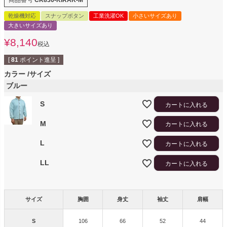
商品番号
CR836-KIRAK-M
乾燥機対応
スナップボタン
工業洗濯OK
小さいサイズあり
大きいサイズあり
¥
8,140
税込
[
81
ポイント進呈 ]
カラー
サイズ
ブルー
S
カートに入れる
M
カートに入れる
L
カートに入れる
LL
カートに入れる
サイズ
胸囲
身丈
袖丈
肩幅
S
106
66
52
44