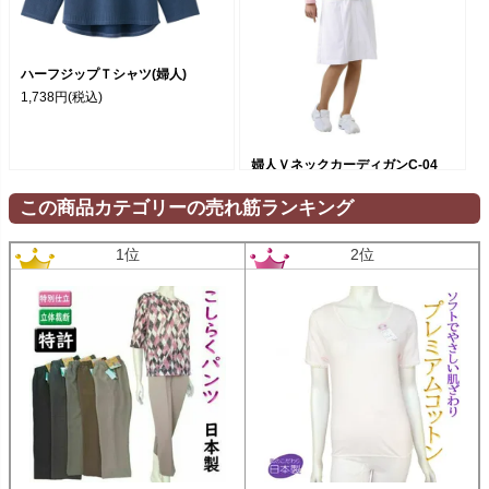
ハーフジップＴシャツ(婦人)
1,738円
(税込)
婦人ＶネックカーディガンC-04
S/Ｍ/Ｌ/LL/3L
この商品カテゴリーの売れ筋ランキング
4,620円
(税込)
1位
2位