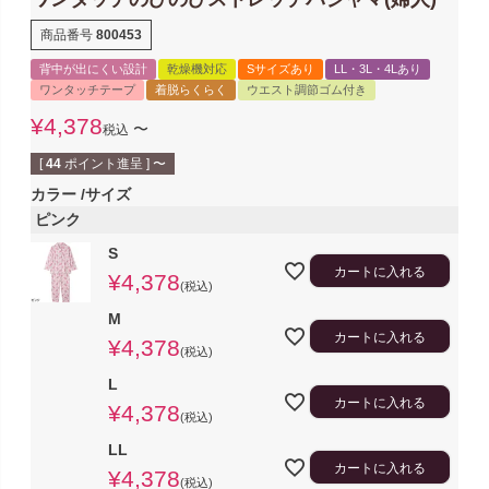
商品番号
800453
背中が出にくい設計
乾燥機対応
Sサイズあり
LL・3L・4Lあり
ワンタッチテープ
着脱らくらく
ウエスト調節ゴム付き
¥
4,378
〜
税込
[
44
ポイント進呈 ]
〜
カラー
サイズ
ピンク
S
カートに入れる
¥
4,378
税込
M
カートに入れる
¥
4,378
税込
L
カートに入れる
¥
4,378
税込
LL
カートに入れる
¥
4,378
税込