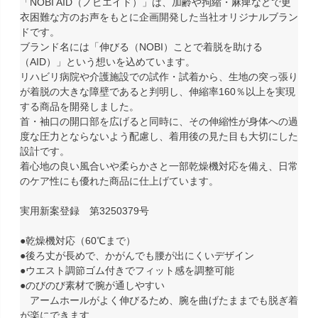
「NOBI AID（ノビエイド）」は、加齢や拘縮・麻痺などで更
衣困難な方のお声をもとに企画開発した当社オリジナルブラン
ドです。
ブランド名には「伸びる（NOBI）ことで着脱を助ける
（AID）」という想いを込めています。
リハビリ病院や介護施設での試作・試着から、生地の突っ張り
が着脱の大きな障壁であると判明し、伸縮率160％以上を実現
する商品を開発しました。
首・袖口の開口部を広げると同時に、その伸縮性が身体への過
度な圧力とならないよう配慮し、着用後の見た目も大切にした
設計です。
着心地の良い風合いや柔らかさと一部乾燥機対応を備え、日常
のケア性にも優れた商品に仕上げています。
実用新案登録 第3250379号
●乾燥機対応（60℃まで）
●後ろ丈が長めで、かがんでも腰が出にくいデザイン
●ウエスト調節ゴム付きでフィット感を調整可能
●のびのび素材で腕が通しやすい
アームホールがよく伸びるため、腕を曲げたままでも脱ぎ着
が楽にできます