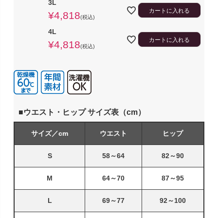
3L
カートに入れる
¥
4,818
税込
4L
カートに入れる
¥
4,818
税込
■ウエスト・ヒップ サイズ表（cm）
サイズ／cm
ウエスト
ヒップ
S
58～64
82～90
M
64～70
87～95
L
69～77
92～100