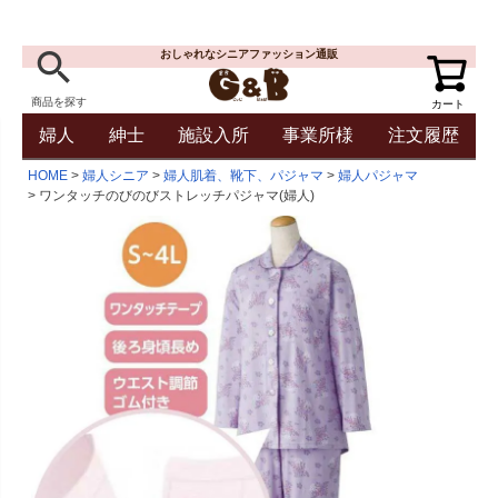
おしゃれなシニアファッション通販
商品を探す
カート
婦人
紳士
施設入所
事業所様
注文履歴
HOME
婦人シニア
婦人肌着、靴下、パジャマ
婦人パジャマ
ワンタッチのびのびストレッチパジャマ(婦人)