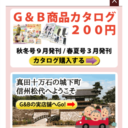
ペー
ジト
ップ
へ