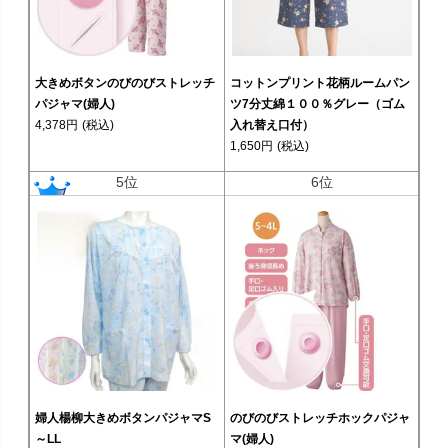
大きめボタンのびのびストレッチ
コットンプリント花柄ルームパン
パジャマ(婦人)
ツ7分丈綿１００％グレー（ゴム
4,378円
(税込)
入れ替え口付）
1,650円
(税込)
5位
6位
婦人楊柳大きめボタンパジャマS
のびのびストレッチホックパジャ
～LL
マ(婦人)