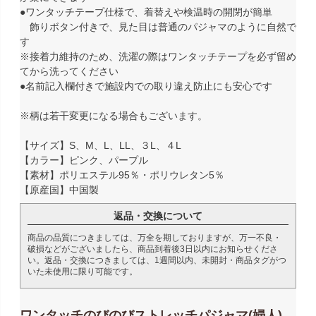
●ワンタッチテープ仕様で、着替えや検温時の開閉が簡単
飾りボタン付きで、見た目は普通のパジャマのように自然で
す
※接着力維持のため、洗濯の際はワンタッチテープを必ず留め
てから洗ってください
●名前記入欄付きで施設内での取り違え防止にも安心です
※柄は若干変更になる場合もございます。
【サイズ】S、M、L、LL、３L、４L
【カラー】ピンク、パープル
【素材】ポリエステル95％・ポリウレタン5％
【原産国】中国製
返品・交換について
商品の品質につきましては、万全を期しておりますが、万一不良・
破損などがございましたら、商品到着後3日以内にお知らせくださ
い。返品・交換につきましては、1週間以内、未開封・商品タグがつ
いた未使用に限り可能です。
ワンタッチのびのびストレッチパジャマ(婦人)