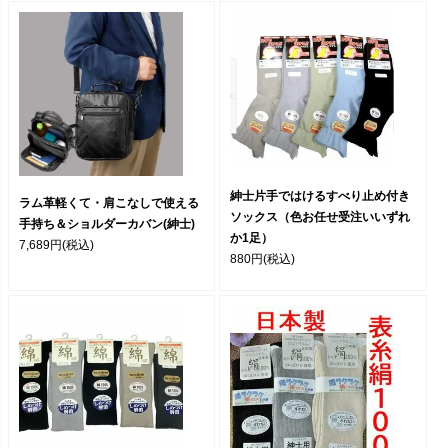
紳士片手ではけるすべり止め付き
ラム革軽くて・肩こなしで使える
ソックス（色お任せ受注いいずれ
手持ち＆ショルダーカバン(紳士)
か1足）
7,689円
(税込)
880円
(税込)