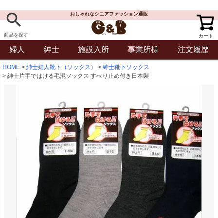
おしゃれなシニアファッション通販
商品を探す
カート
婦人
紳士
施設入所
事業所様
注文履歴
HOME
紳士婦人靴下（ソックス）
紳士靴下ソックス
紳士片手ではける毛混ソックス すべり止め付き日本製