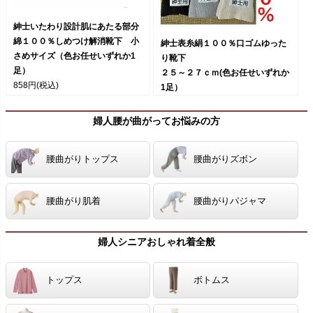
紳士いたわり設計肌にあたる部分
綿１００％しめつけ解消靴下 小
紳士表糸絹１００％口ゴムゆった
さめサイズ（色お任せいずれか1
り靴下
足）
２５～２７ｃｍ(色お任せいずれか
858円
(税込)
1足）
898円
(税込)
婦人腰が曲がってお悩みの方
腰曲がりトップス
腰曲がりズボン
腰曲がり肌着
腰曲がりパジャマ
婦人シニアおしゃれ着全般
トップス
ボトムス