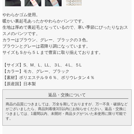
やわらかゴム使用。
暖かい裏起毛あったかやわらかパンツです。
生地は厚めで裏起毛となっているので、寒い季節にぴったりなおス
スメのパンツです。
カラーはブラウン、グレー、ブラックの３色。
ブラウンとグレーは霜降り調になっています。
サイズもＳから５Ｌまで豊富に取り揃えております。
【サイズ】S、M、L、LL、３L、４L、５L
【カラー】モカ、グレー、ブラック
【素材】ポリエステル９６％、ポリウレタン４％
【原産国】日本製
返品・交換について
商品の品質につきましては、万全を期しておりますが、万一不良・破損など
がございましたら、商品到着後3日以内にお知らせください。返品・交換に
つきましては、1週間以内、未開封・商品タグがついた未使用に限り可能で
す。