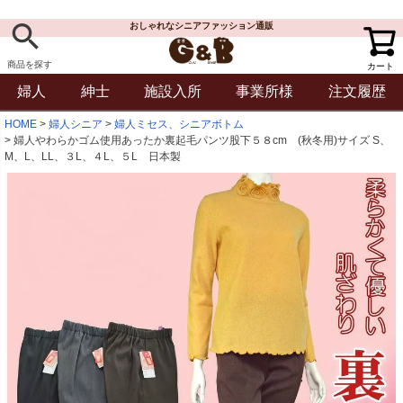
おしゃれなシニアファッション通販
商品を探す
カート
婦人
紳士
施設入所
事業所様
注文履歴
HOME
婦人シニア
婦人ミセス、シニアボトム
婦人やわらかゴム使用あったか裏起毛パンツ股下５８cm (秋冬用)サイズ S、
M、L、LL、３L、４L、５L 日本製