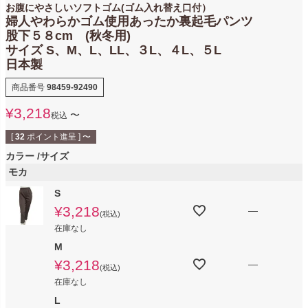
お腹にやさしいソフトゴム(ゴム入れ替え口付）
婦人やわらかゴム使用あったか裏起毛パンツ
股下５８cm (秋冬用)
サイズ S、M、L、LL、３L、４L、５L
日本製
商品番号
98459-92490
¥
3,218
〜
税込
[
32
ポイント進呈 ]
〜
カラー
サイズ
モカ
S
¥
3,218
—
税込
在庫なし
M
¥
3,218
—
税込
在庫なし
L