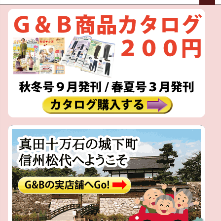
ペー
ジト
ップ
へ